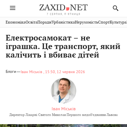
7 СЕРПНЯ, П'ЯТНИЦЯ
Івано-
Публікації
Авто
Словко
Культура
Економіка
Освіта
Поради
Урбаністика
Нерухомість
Спорт
Культура
Стрий
Рівне
Франківськ
Світ
Економіка
Рецепти
Здоров'я
Дрогобич
Львів
Тернопіль
Електросамокат – не
Кіно
Дім
Спорт
Краєзнавство
Хмельницький
Чернівці
Волинь
іграшка. Це транспорт, який
Фото
Освіта
Нерухомість
Домашні
Вінниця
Шептицький
калічить і вбиває дітей
Закарпаття
тварини
—
Блоги
Іван Міськів ,
15:50, 12 червня 2026
Іван Міськів
Директор Лікарні Святого Миколая Першого медоб’єднання Львова