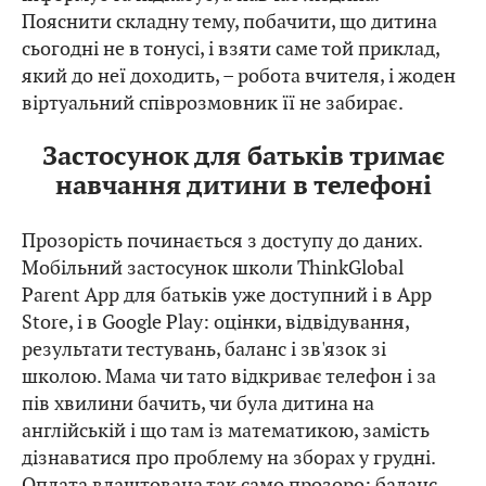
Пояснити складну тему, побачити, що дитина
сьогодні не в тонусі, і взяти саме той приклад,
який до неї доходить, – робота вчителя, і жоден
віртуальний співрозмовник її не забирає.
Застосунок для батьків тримає
навчання дитини в телефоні
Прозорість починається з доступу до даних.
Мобільний застосунок школи ThinkGlobal
Parent App для батьків уже доступний і в App
Store, і в Google Play: оцінки, відвідування,
результати тестувань, баланс і зв'язок зі
школою. Мама чи тато відкриває телефон і за
пів хвилини бачить, чи була дитина на
англійській і що там із математикою, замість
дізнаватися про проблему на зборах у грудні.
Оплата влаштована так само прозоро: баланс