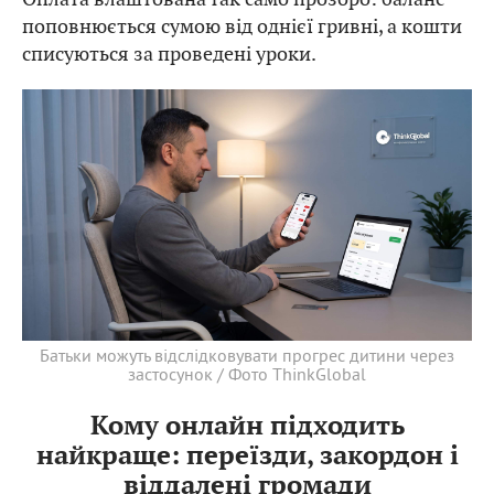
поповнюється сумою від однієї гривні, а кошти
списуються за проведені уроки.
Батьки можуть відслідковувати прогрес дитини через
застосунок / Фото ThinkGlobal
Кому онлайн підходить
найкраще: переїзди, закордон і
віддалені громади