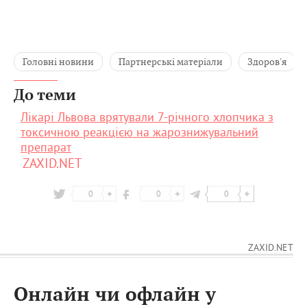
Головні новини
Партнерські матеріали
Здоров'я
До теми
Лікарі Львова врятували 7-річного хлопчика з
токсичною реакцією на жарознижувальний
препарат
ZAXID.NET
0
0
0
ZAXID.NET
Онлайн чи офлайн у