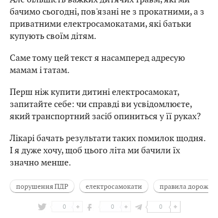
бачимо сьогодні, пов'язані не з прокатними, а з
приватними електросамокатами, які батьки
купують своїм дітям.
Саме тому цей текст я насамперед адресую
мамам і татам.
Перш ніж купити дитині електросамокат,
запитайте себе: чи справді ви усвідомлюєте,
який транспортний засіб опиниться у її руках?
Лікарі бачать результати таких помилок щодня.
І я дуже хочу, щоб цього літа ми бачили їх
значно менше.
порушення ПДР
електросамокати
правила дорожньо
0
0
0