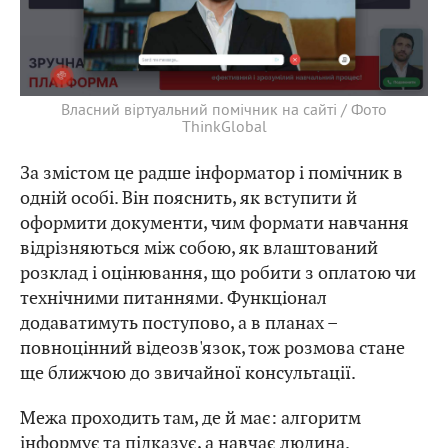
Власний віртуальний помічник на сайті / Фото
ThinkGlobal
За змістом це радше інформатор і помічник в
одній особі. Він пояснить, як вступити й
оформити документи, чим формати навчання
відрізняються між собою, як влаштований
розклад і оцінювання, що робити з оплатою чи
технічними питаннями. Функціонал
додаватимуть поступово, а в планах –
повноцінний відеозв'язок, тож розмова стане
ще ближчою до звичайної консультації.
Межа проходить там, де й має: алгоритм
інформує та підказує, а навчає людина.