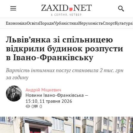
6 СЕРПНЯ, ЧЕТВЕР
Івано-
Публікації
Авто
Словко
Культура
Економіка
Освіта
Поради
Урбаністика
Нерухомість
Спорт
Культура
Стрий
Рівне
Франківськ
Світ
Економіка
Рецепти
Здоров'я
Дрогобич
Львів
Тернопіль
Львів’янка зі спільницею
Кіно
Дім
Спорт
Краєзнавство
Хмельницький
Чернівці
Волинь
відкрили будинок розпусти
Фото
Освіта
Нерухомість
Домашні
Вінниця
Шептицький
в Івано-Франківську
Закарпаття
тварини
Вартість інтимних послуг становила 2 тис. грн
за годину
Андрій Міцкевич
Новини Івано-Франківська —
15:10, 11 травня 2026
0
0