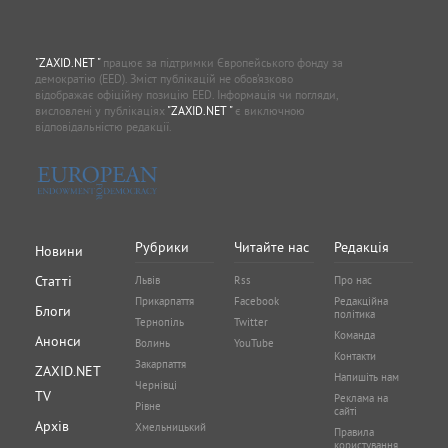
"ZAXID.NET "
працює за підтримки Європейського фонду за
демократію (EED). Зміст публікацій не обов’язково
відображає офіційну позицію EED. Інформація чи погляди,
висловлені у публікаціях
"ZAXID.NET "
є виключною
відповідальністю редакції.
Рубрики
Читайте нас
Редакція
Новини
Статті
Львів
Rss
Про нас
Прикарпаття
Facebook
Редакційна
Блоги
політика
Тернопіль
Twitter
Команда
Анонси
Волинь
YouTube
Контакти
Закарпаття
ZAXID.NET
Напишіть нам
Чернівці
TV
Реклама на
Рівне
сайті
Архів
Хмельницький
Правила
користування