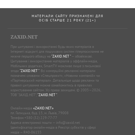
МАТЕРІАЛИ САЙТУ ПРИЗНАЧЕНІ ДЛЯ
ОСІБ СТАРШЕ 21 РОКУ (21+)
ZAXID.NET
При цитуванні і використанні будь-яких матеріалів в
Інтернеті відкриті для пошукових систем гіперпосилання не
нижче першого абзацу на
"ZAXID.NET "
— обов’язкові.
Цитування і використання матеріалів у оффлайн-медіа,
Мобільних додатках, SmartTV можливе лише з письмової
згоди
"ZAXID.NET "
. Всі комерційні рекламні матеріали
позначені словами «Спецпроєкт», «Новини компаній» чи
«Партнерський матеріал». Детальніше щодо реклами та
правил цитування можна ознайомитись в правилах
користування сайтом. Усі права захищені. © 2005—2026,
ТОВ “ЗАХІД.НЕТ”,
"ZAXID.NET "
.
Онлайн-медіа
«ZAXID.NET»
пл. Галицька, буд. 15, м. Львів, 79008
Телефон
+380 (32) 229-77-77
Адреса електронної пошти —
info@zaxid.net
Ідентифікатор онлайн-медіа в Реєстрі суб'єктів у сфері
медіа — R40-06155