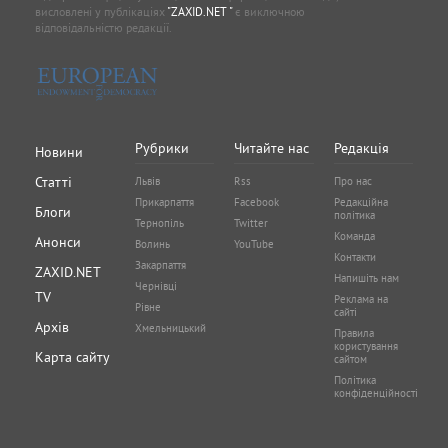
висловлені у публікаціях
"ZAXID.NET "
є виключною
відповідальністю редакції.
Рубрики
Читайте нас
Редакція
Новини
Статті
Львів
Rss
Про нас
Прикарпаття
Facebook
Редакційна
Блоги
політика
Тернопіль
Twitter
Команда
Анонси
Волинь
YouTube
Контакти
Закарпаття
ZAXID.NET
Напишіть нам
Чернівці
TV
Реклама на
Рівне
сайті
Архів
Хмельницький
Правила
користування
Карта сайту
сайтом
Політика
конфіденційності