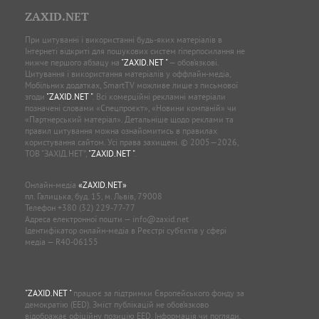
ZAXID.NET
При цитуванні і використанні будь-яких матеріалів в
Інтернеті відкриті для пошукових систем гіперпосилання не
нижче першого абзацу на
"ZAXID.NET "
— обов’язкові.
Цитування і використання матеріалів у оффлайн-медіа,
Мобільних додатках, SmartTV можливе лише з письмової
згоди
"ZAXID.NET "
. Всі комерційні рекламні матеріали
позначені словами «Спецпроєкт», «Новини компаній» чи
«Партнерський матеріал». Детальніше щодо реклами та
правил цитування можна ознайомитись в правилах
користування сайтом. Усі права захищені. © 2005—2026,
ТОВ “ЗАХІД.НЕТ”,
"ZAXID.NET "
.
Онлайн-медіа
«ZAXID.NET»
пл. Галицька, буд. 15, м. Львів, 79008
Телефон
+380 (32) 229-77-77
Адреса електронної пошти —
info@zaxid.net
Ідентифікатор онлайн-медіа в Реєстрі суб'єктів у сфері
медіа — R40-06155
"ZAXID.NET "
працює за підтримки Європейського фонду за
демократію (EED). Зміст публікацій не обов’язково
відображає офіційну позицію EED. Інформація чи погляди,