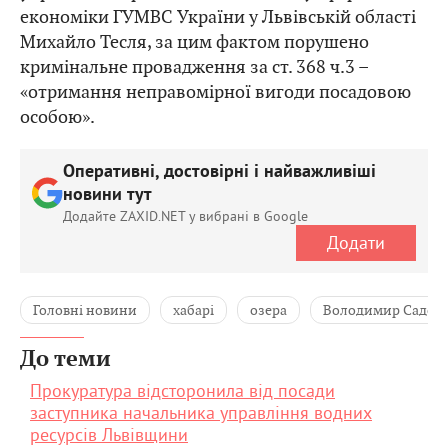
економіки ГУМВС України у Львівській області
Михайло Тесля, за цим фактом порушено
кримінальне провадження за ст. 368 ч.3 –
«отримання неправомірної вигоди посадовою
особою».
Оперативні, достовірні і найважливіші
новини тут
Додайте ZAXID.NET у вибрані в Google
Додати
Головні новини
хабарі
озера
Володимир Садов
До теми
Прокуратура відсторонила від посади
заступника начальника управління водних
ресурсів Львівщини