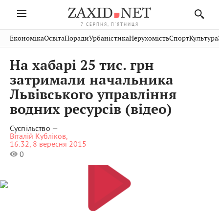
7 СЕРПНЯ, П'ЯТНИЦЯ
Івано-
Публікації
Авто
Словко
Культура
Економіка
Освіта
Поради
Урбаністика
Нерухомість
Спорт
Культура
Стрий
Рівне
Франківськ
Світ
Економіка
Рецепти
Здоров'я
Дрогобич
Львів
Тернопіль
На хабарі 25 тис. грн
Кіно
Дім
Спорт
Краєзнавство
Хмельницький
Чернівці
Волинь
затримали начальника
Фото
Освіта
Нерухомість
Домашні
Вінниця
Шептицький
Львівського управління
Закарпаття
тварини
водних ресурсів (відео)
Суспільство —
Віталій Кубліков,
16:32, 8 вересня 2015
0