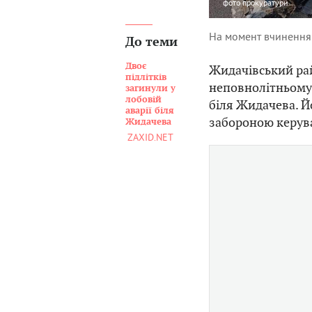
фото
прокуратури
На момент вчинення 
До теми
Двоє
Жидачівський рай
підлітків
неповнолітньому
загинули у
лобовій
біля Жидачева. Й
аварії біля
забороною керув
Жидачева
ZAXID.NET