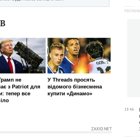
ІВ
18:46
ZAXID.NET