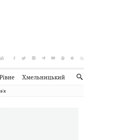
ІЙ
Рівне
Хмельницький
Словко
Культура
вʼя
Рецепти
Здоров'я
Спорт
Краєзнавство
Нерухомість
Домашні тварини