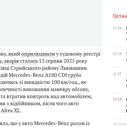
Остан
22:36
оку, який
оприлюднили
у судовому реєстрі
22:18
у,
аварія сталась
13 серпня 2025 року
нівці Стрийського району Львівщини.
дій Mercedes-Benz A180 CDI грубо
21:37
аючись зі швидкістю 100 км/год., не
зпечності виконання маневру обгону,
я та втратив контроль над автомобілем,
21:14
я з відбійником, після чого авто
 Altea XL.
яла, що у авто Mercedes-Benz разом із