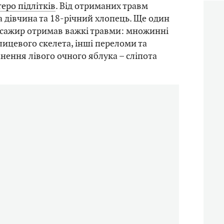
еро підлітків
. Від отриманих травм
а дівчина та 18-річний хлопець. Ще один
асажир отримав важкі травми: множинні
лицевого скелета, інші переломи та
ення лівого очного яблука – сліпота