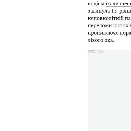
водієм
їхали шест
загинула 15-річн
неповнолітній п
переломи кісток 
проникаюче поран
лівого ока.