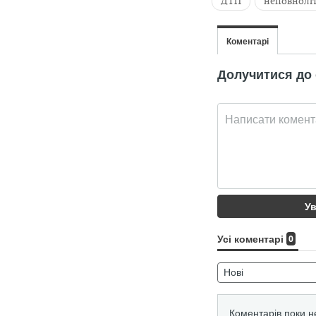
ДТП
неповнолі