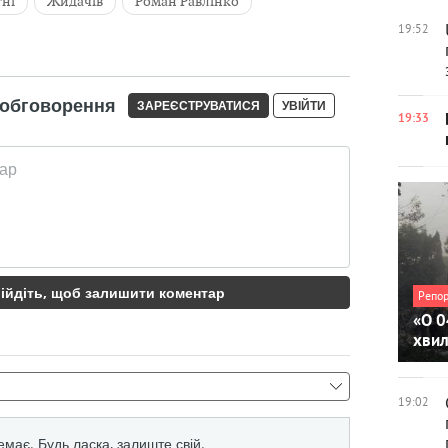
тні
Жидачів
Роман Равлінко
19:52
19:33
Репо
«О 0
хви
19:02