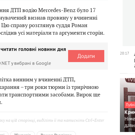
ння ДТП водію Mercedes-Benz було 17
винувачений визнав провину у вчиненні
 Цю справу розглянув суддя Роман
слідив усі матеріали та аргументи сторін.
 читати головні новини дня
20:17
Додати
.NET у вибрані в Google
літка винним у вчиненні ДТП,
арання – три роки тюрми із трирічною
ати транспортними засобами. Вирок ще
.
Публі
Крим
Німе
у на цій сторінці, виділіть її та натисніть Ctrl+Enter
давн