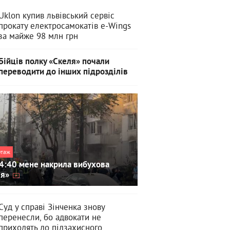
Uklon купив львівський сервіс
прокату електросамокатів e-Wings
за майже 98 млн грн
Бійців полку «Скеля» почали
переводити до інших підрозділів
ртаж
4:40 мене накрила вибухова
ля»
Суд у справі Зінченка знову
перенесли, бо адвокати не
приходять до підзахисного