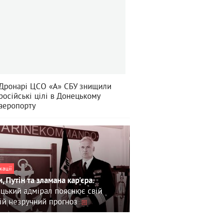
Дронарі ЦСО «А» СБУ знищили
російські цілі в Донецькому
аеропорту
кації
, Путін та зламана кар'єра.
цький адмірал пояснює свій
ій незручний прогноз