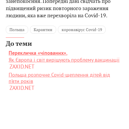
занепокоєння. Попередні дані свідчать про
підвищений ризик повторного зараження
людини, яка вже перехворіла на Covid-19.
Польща
Карантин
коронавірус Covid-19
До теми
Перекличка «чіпованих».
Як Європа і світ вирішують проблему вакцинації
ZAXID.NET
Польща розпочне Covid-щеплення дітей від
п’яти років
ZAXID.NET