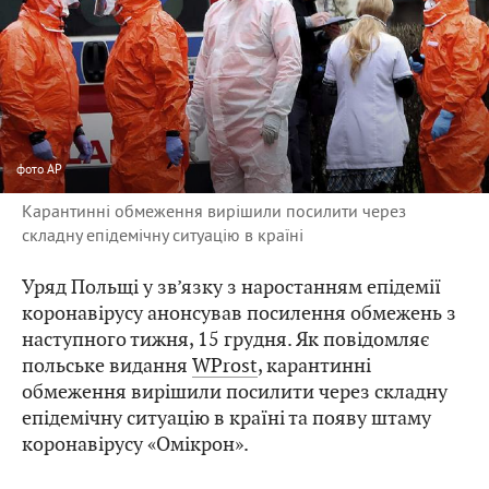
фото
АР
Карантинні обмеження вирішили посилити через
складну епідемічну ситуацію в країні
Уряд Польщі у зв’язку з наростанням епідемії
коронавірусу анонсував посилення обмежень з
наступного тижня, 15 грудня. Як повідомляє
польське видання
WProst
, карантинні
обмеження вирішили посилити через складну
епідемічну ситуацію в країні та появу штаму
коронавірусу «Омікрон».