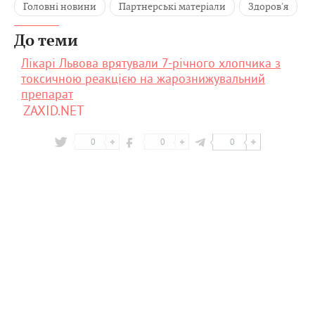
Головні новини
Партнерські матеріали
Здоров'я
До теми
Лікарі Львова врятували 7-річного хлопчика з
токсичною реакцією на жарознижувальний
препарат
ZAXID.NET
0
0
0