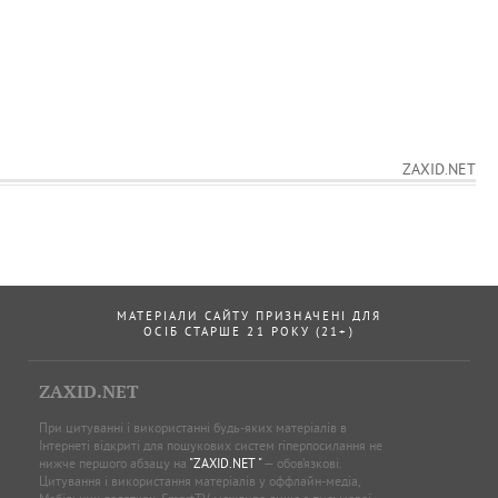
ZAXID.NET
МАТЕРІАЛИ САЙТУ ПРИЗНАЧЕНІ ДЛЯ
ОСІБ СТАРШЕ 21 РОКУ (21+)
ZAXID.NET
При цитуванні і використанні будь-яких матеріалів в
Інтернеті відкриті для пошукових систем гіперпосилання не
нижче першого абзацу на
"ZAXID.NET "
— обов’язкові.
Цитування і використання матеріалів у оффлайн-медіа,