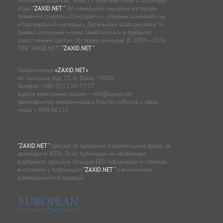
Мобільних додатках, SmartTV можливе лише з письмової
згоди
"ZAXID.NET "
. Всі комерційні рекламні матеріали
позначені словами «Спецпроєкт», «Новини компаній» чи
«Партнерський матеріал». Детальніше щодо реклами та
правил цитування можна ознайомитись в правилах
користування сайтом. Усі права захищені. © 2005—2026,
ТОВ “ЗАХІД.НЕТ”,
"ZAXID.NET "
.
Онлайн-медіа
«ZAXID.NET»
пл. Галицька, буд. 15, м. Львів, 79008
Телефон
+380 (32) 229-77-77
Адреса електронної пошти —
info@zaxid.net
Ідентифікатор онлайн-медіа в Реєстрі суб'єктів у сфері
медіа — R40-06155
"ZAXID.NET "
працює за підтримки Європейського фонду за
демократію (EED). Зміст публікацій не обов’язково
відображає офіційну позицію EED. Інформація чи погляди,
висловлені у публікаціях
"ZAXID.NET "
є виключною
відповідальністю редакції.