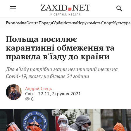
9 СЕРПНЯ, НЕДІЛЯ
Івано-
Публікації
Авто
Словко
Культура
Економіка
Освіта
Поради
Урбаністика
Нерухомість
Спорт
Культура
Стрий
Рівне
Франківськ
Світ
Економіка
Рецепти
Здоров'я
Дрогобич
Львів
Тернопіль
Польща посилює
Кіно
Дім
Спорт
Краєзнавство
Хмельницький
Чернівці
Волинь
карантинні обмеження та
Фото
Освіта
Нерухомість
Домашні
Вінниця
Шептицький
правила в'їзду до країни
Закарпаття
тварини
Для в’їзду потрібно мати негативний тест на
Covid-19, якому не більше 24 години
Андрій Стець
Світ —
22:12, 7 грудня 2021
0