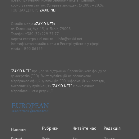
правил цитування можна ознайомитись в правилах
користування сайтом. Усі права захищені. © 2005—2026,
ТОВ “ЗАХІД.НЕТ”,
"ZAXID.NET "
.
Онлайн-медіа
«ZAXID.NET»
пл. Галицька, буд. 15, м. Львів, 79008
Телефон
+380 (32) 229-77-77
Адреса електронної пошти —
info@zaxid.net
Ідентифікатор онлайн-медіа в Реєстрі суб'єктів у сфері
медіа — R40-06155
"ZAXID.NET "
працює за підтримки Європейського фонду за
демократію (EED). Зміст публікацій не обов’язково
відображає офіційну позицію EED. Інформація чи погляди,
висловлені у публікаціях
"ZAXID.NET "
є виключною
відповідальністю редакції.
Рубрики
Читайте нас
Редакція
Новини
Статті
Львів
Rss
Про нас