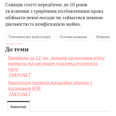
Санкція статті передбачає до 10 років
ув'язнення з трирічним позбавленням права
обіймати певні посади чи займатися певною
діяльністю та конфіскацією майна.
Ухилення від мобілізації
Головні новини
Новини За
До теми
Львів’янин за 12 тис. доларів організував втечу
ухилянта під виглядом учасника музичного
гурту
ZAXID.NET
Нацполіція провела масштабні обшуки у
посадовців ВЛК
ZAXID.NET