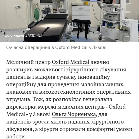
фото
надане ZAXID.NET
Сучасна операційна в Oxford Medical у Львові
Медичний центр
Oxford Medical
значно
розширив можливості хірургічного лікування
пацієнтів і відкрив сучасну інноваційну
операційну для проведення малоінвазивних,
планових та високотехнологічних оперативних
втручань. Тож, як розповідає генеральна
директорка мережі медичних центрів «Oxford
Medical» у Львові
Ольга Чорненька
, для
пацієнтів зросла якість надання хірургічного
лікування, а хірурги отримали комфортні умови
роботи.