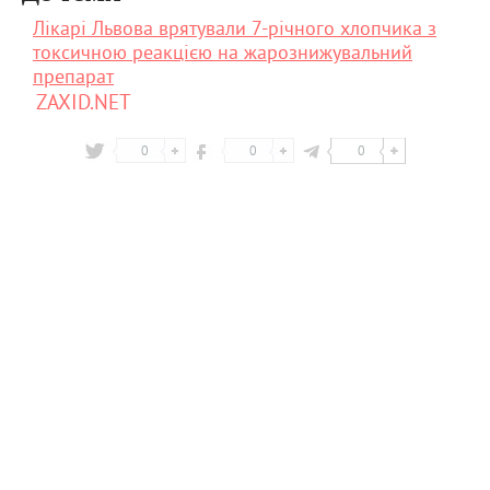
Лікарі Львова врятували 7-річного хлопчика з
токсичною реакцією на жарознижувальний
препарат
ZAXID.NET
0
0
0