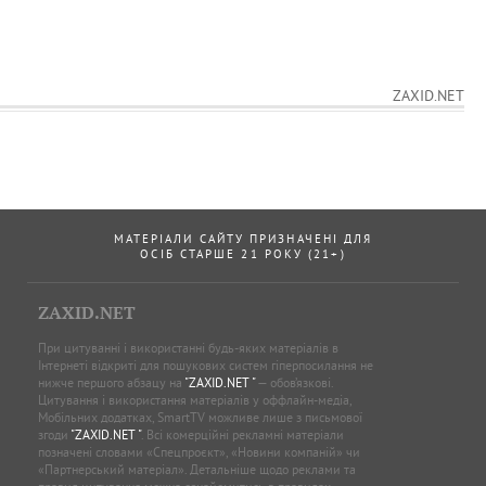
ZAXID.NET
МАТЕРІАЛИ САЙТУ ПРИЗНАЧЕНІ ДЛЯ
ОСІБ СТАРШЕ 21 РОКУ (21+)
ZAXID.NET
При цитуванні і використанні будь-яких матеріалів в
Інтернеті відкриті для пошукових систем гіперпосилання не
нижче першого абзацу на
"ZAXID.NET "
— обов’язкові.
Цитування і використання матеріалів у оффлайн-медіа,
Мобільних додатках, SmartTV можливе лише з письмової
згоди
"ZAXID.NET "
. Всі комерційні рекламні матеріали
позначені словами «Спецпроєкт», «Новини компаній» чи
«Партнерський матеріал». Детальніше щодо реклами та