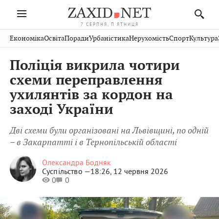
7 СЕРПНЯ, П'ЯТНИЦЯ
Івано-
Публікації
Авто
Словко
Культура
Економіка
Освіта
Поради
Урбаністика
Нерухомість
Спорт
Культура
Стрий
Рівне
Франківськ
Світ
Економіка
Рецепти
Здоров'я
Дрогобич
Львів
Тернопіль
Поліція викрила чотири
Кіно
Дім
Спорт
Краєзнавство
Хмельницький
Чернівці
Волинь
схеми переправлення
Фото
Освіта
Нерухомість
Домашні
Вінниця
Шептицький
ухилянтів за кордон на
Закарпаття
тварини
заході України
Дві схеми були організовані на Львівщині, по одній
– в Закарпатті і в Тернопільській області
Олександра Бодняк
Суспільство —
18:26, 12 червня 2026
0
0