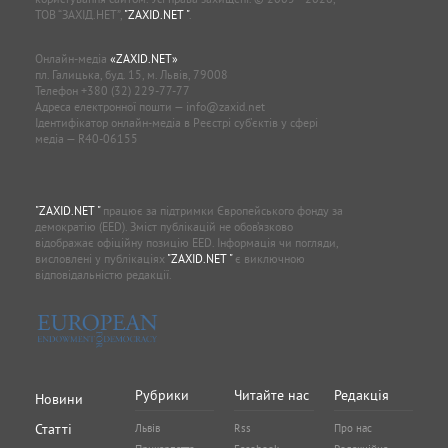
ТОВ “ЗАХІД.НЕТ”,
"ZAXID.NET "
.
Онлайн-медіа
«ZAXID.NET»
пл. Галицька, буд. 15, м. Львів, 79008
Телефон
+380 (32) 229-77-77
Адреса електронної пошти —
info@zaxid.net
Ідентифікатор онлайн-медіа в Реєстрі суб'єктів у сфері
медіа — R40-06155
"ZAXID.NET "
працює за підтримки Європейського фонду за
демократію (EED). Зміст публікацій не обов’язково
відображає офіційну позицію EED. Інформація чи погляди,
висловлені у публікаціях
"ZAXID.NET "
є виключною
відповідальністю редакції.
Рубрики
Читайте нас
Редакція
Новини
Статті
Львів
Rss
Про нас