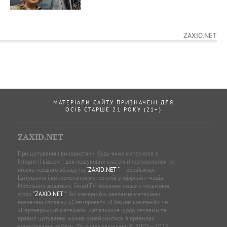
ZAXID.NET
МАТЕРІАЛИ САЙТУ ПРИЗНАЧЕНІ ДЛЯ
ОСІБ СТАРШЕ 21 РОКУ (21+)
ZAXID.NET
При цитуванні і використанні будь-яких матеріалів в
Інтернеті відкриті для пошукових систем гіперпосилання не
нижче першого абзацу на
"ZAXID.NET "
— обов’язкові.
Цитування і використання матеріалів у оффлайн-медіа,
Мобільних додатках, SmartTV можливе лише з письмової
згоди
"ZAXID.NET "
. Всі комерційні рекламні матеріали
позначені словами «Спецпроєкт», «Новини компаній» чи
«Партнерський матеріал». Детальніше щодо реклами та
правил цитування можна ознайомитись в правилах
користування сайтом. Усі права захищені. © 2005—2026,