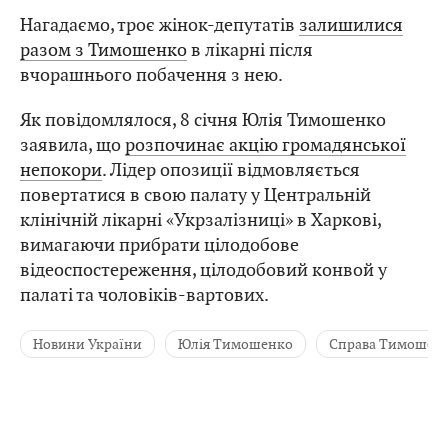
Нагадаємо, троє жінок-депутатів
залишилися
разом з Тимошенко
в лікарні після
вчорашнього побачення з нею.
Як повідомлялося, 8 січня Юлія Тимошенко
заявила, що
розпочинає акцію громадянської
непокори
. Лідер опозиції відмовляється
повертатися в свою палату у Центральній
клінічній лікарні «Укрзалізниці» в Харкові,
вимагаючи прибрати цілодобове
відеоспостереження, цілодобовий конвой у
палаті та чоловіків-вартових.
Новини України
Юлія Тимошенко
Справа Тимошен