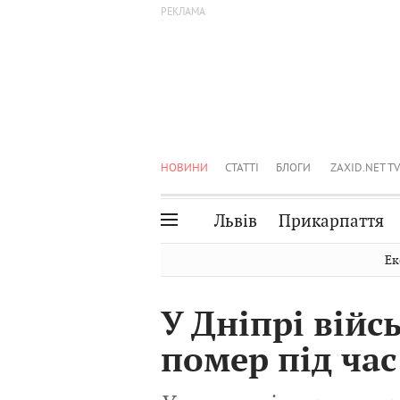
НОВИНИ
СТАТТІ
БЛОГИ
ZAXID.NET TV
Львів
Прикарпаття
Івано-Франківськ
Рівне
Ек
Тернопіль
Львів
У Дніпрі війс
Волинь
Чернівці
помер під ча
Закарпаття
Шептицький