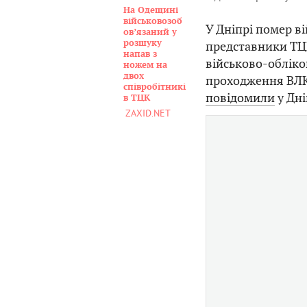
На Одещині
військовозоб
У Дніпрі помер в
овʼязаний у
розшуку
представники ТЦК
напав з
військово-обліко
ножем на
двох
проходження ВЛК.
співробітникі
повідомили
у Дні
в ТЦК
ZAXID.NET