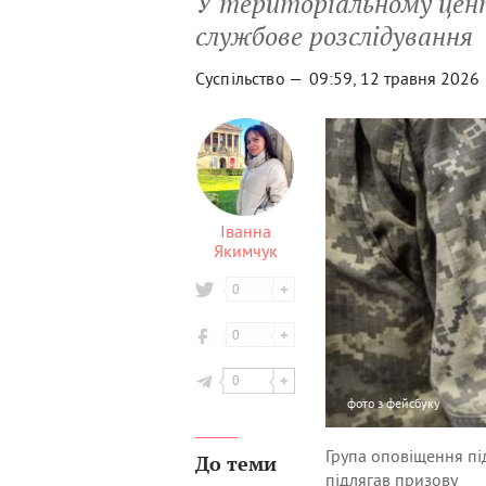
У територіальному цен
службове розслідування
Суспільство —
09:59, 12 травня 2026
Іванна
Якимчук
0
0
0
фото
з фейсбуку
Група оповіщення під
До теми
підлягав призову