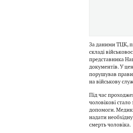
За даними ТЦК, п
складі військово
представника Нац
документів. У це
порушував правил
на військову служ
Під час проходже
чоловікові стало
допомоги. Медик
надати необхідну
смерть чоловіка.