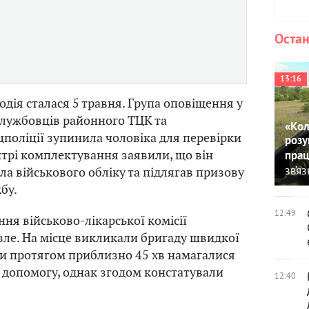
Остан
13:16
одія сталася 5 травня. Група оповіщення у
службовців районного ТЦК та
«Кол
поліції зупинила чоловіка для перевірки
розу
нтрі комплектування заявили, що він
прац
зв’я
а військового обліку та підлягав призову
бу.
12:49
ння військово-лікарської комісії
 зле. На місце викликали бригаду швидкої
и протягом приблизно 45 хв намагалися
 допомогу, однак згодом констатували
12:40