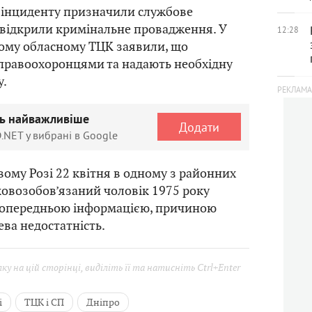
 інциденту призначили службове
 відкрили кримінальне провадження. У
12:28
ому обласному ТЦК заявили, що
 правоохоронцями та надають необхідну
у.
ть найважливіше
Додати
.NET у вибрані в Google
вому Розі 22 квітня в одному з районних
овозобов’язаний чоловік 1975 року
попередньою інформацією, причиною
ева недостатність.
у на цій сторінці, виділіть її та натисніть Ctrl+Enter
і
ТЦК і СП
Дніпро