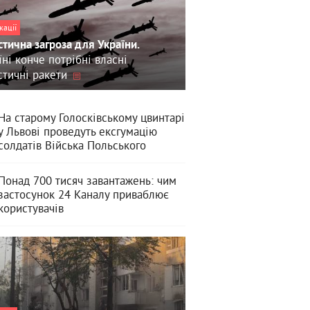
кації
стична загроза для України.
їні конче потрібні власні
стичні ракети
На старому Голосківському цвинтарі
у Львові проведуть ексгумацію
солдатів Війська Польського
Понад 700 тисяч завантажень: чим
застосунок 24 Каналу приваблює
користувачів