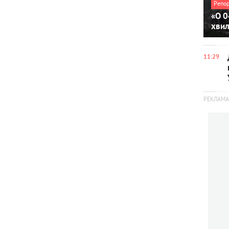
Репо
«О 0
хви
11:29