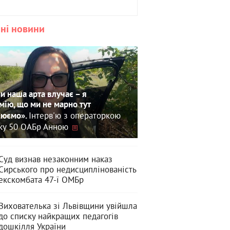
ні новини
и наша арта влучає – я
мію, що ми не марно тут
Інтерв'ю з операторкою
юємо».
зку 50 ОАБр Анною
Суд визнав незаконним наказ
Сирського про недисциплінованість
екскомбата 47-ї ОМБр
Вихователька зі Львівщини увійшла
до списку найкращих педагогів
дошкілля України