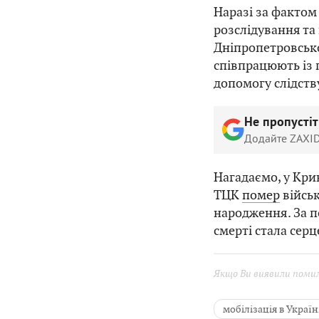
Наразі за фактом
розслідування та
Дніпропетровськ
співпрацюють із
допомогу слідств
Не пропусті
Додайте ZAXID
Нагадаємо, у Кри
ТЦК
помер
військ
народження. За 
смерті стала серц
Якщо Ви виявили помилк
мобілізація в Україн