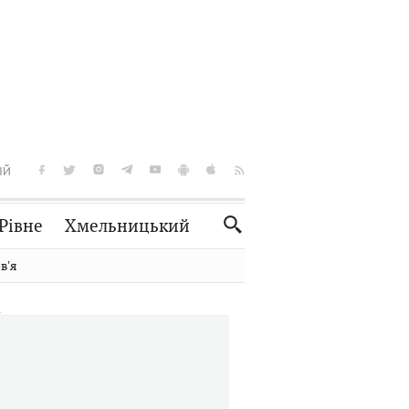
ІЙ
Рівне
Хмельницький
Словко
Культура
вʼя
Рецепти
Здоров'я
Спорт
Краєзнавство
Нерухомість
Домашні тварини