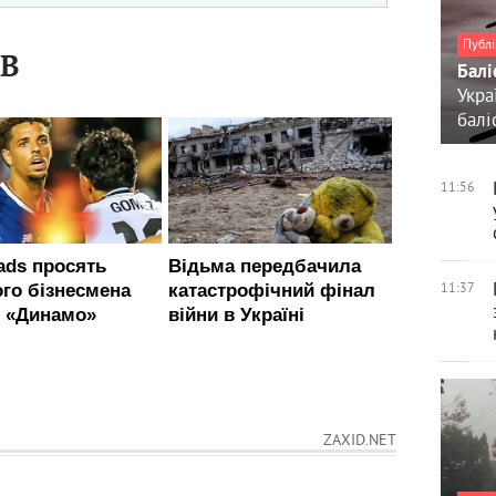
Публі
ІВ
Балі
Укра
балі
11:56
11:37
ZAXID.NET