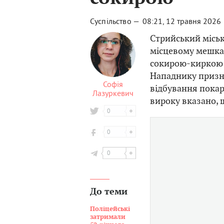
Суспільство —
08:21, 12 травня 2026
Стрийський місь
місцевому мешкан
сокирою-киркою п
Нападнику призна
Софія
відбування покар
Лазуркевич
вироку вказано, 
0
0
0
До теми
Поліцейські
затримали