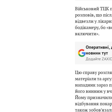
Військовий ТЦК п
розповів, що післ
відвезли у лікар
бодікамеру, бо «в
включити».
Оперативні, 
новини тут
Додайте ZAXID
Цю справу розгля
матеріали та аргу
нападник зараз п
його винним у вч
Йому призначили 
відбування покар
також зобов’язал