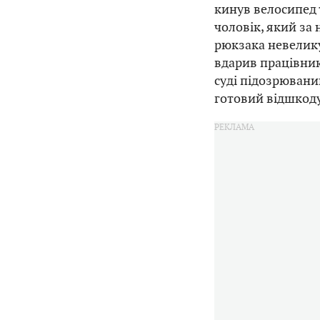
кинув велосипед 
чоловік, який за 
рюкзака невелику
вдарив працівника
суді підозрювани
готовий відшкоду