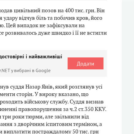
одав цивільний позов на 400 тис. грн. Він
я удару відчув біль та побачив кров, його
ню. Цей випадок не зафіксували на
се розвивалось дуже швидко і її не встигли
достовірні і найважливіші
Додати
.NET у вибрані в Google
нув суддя Назар Янів, який розглянув усі
менти сторін. У вироку вказано, що
роходить військову службу. Суддя визнав
иненні правопорушення за ч.2 ст.350 ККУ.
три роки тюрми, але звільнили від
ання з дворічним іспитовим терміном, а
и виплатити постраждалому 50 тис. грн