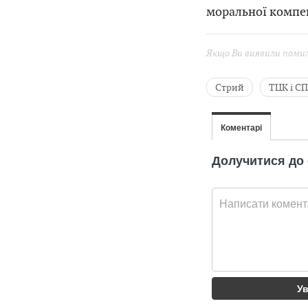
моральної компен
Якщо Ви виявили помилк
Стрий
ТЦК і СП
Назар Янів