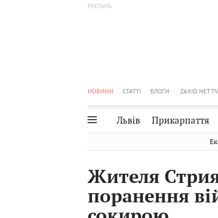
НОВИНИ
СТАТТІ
БЛОГИ
ZAXID.NET TV
Львів
Прикарпаття
Івано-Франківськ
Рівне
Ек
Тернопіль
Львів
Жителя Стрия
Волинь
Чернівці
поранення ві
Закарпаття
Шептицький
сокирою