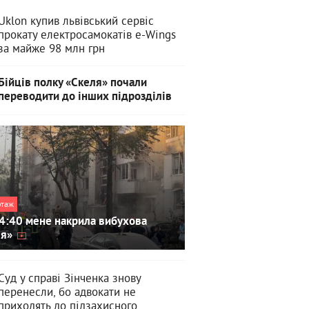
Uklon купив львівський сервіс
прокату електросамокатів e-Wings
за майже 98 млн грн
Бійців полку «Скеля» почали
переводити до інших підрозділів
ртаж
4:40 мене накрила вибухова
ля»
Суд у справі Зінченка знову
перенесли, бо адвокати не
приходять до підзахисного