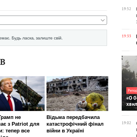
19:52
19:33
ІВ
Репо
«О 0
хви
19:02