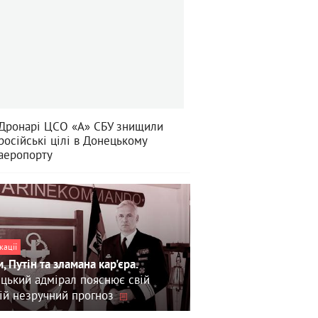
Дронарі ЦСО «А» СБУ знищили
російські цілі в Донецькому
аеропорту
кації
, Путін та зламана кар'єра.
цький адмірал пояснює свій
ій незручний прогноз