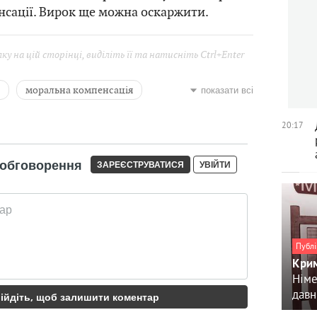
сації. Вирок ще можна оскаржити.
у на цій сторінці, виділіть її та натисніть Ctrl+Enter
моральна компенсація
показати всі
20:17
Публі
Крим
Німе
давн