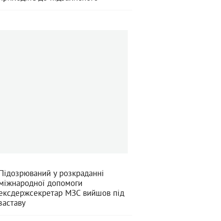
Підозрюваний у розкраданні
міжнародної допомоги
ексдержсекретар МЗС вийшов під
заставу