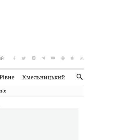
ІЙ
Рівне
Хмельницький
Словко
Культура
вʼя
Рецепти
Здоров'я
Спорт
Краєзнавство
Нерухомість
Домашні тварини