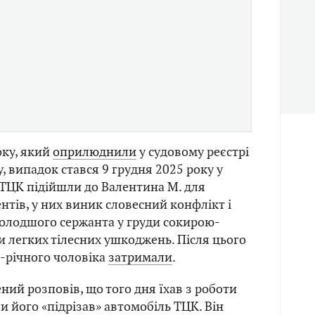
оку, який
оприлюднили
у судовому реєстрі
у, випадок стався 9 грудня 2025 року у
 ТЦК підійшли до Валентина М. для
нтів, у них виник словесний конфлікт і
лодшого сержанта у груди сокирою-
 легких тілесних ушкоджень. Після цього
2-річного чоловіка
затримали
.
ний розповів, що того дня їхав з роботи
и його «підрізав» автомобіль ТЦК. Він