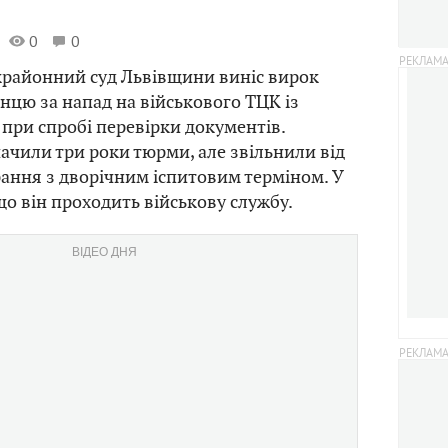
0
0
крайонний суд Львівщини виніс вирок
цю за напад на військового ТЦК із
ри спробі перевірки документів.
чили три роки тюрми, але звільнили від
ання з дворічним іспитовим терміном. У
що він проходить військову службу.
ВІДЕО ДНЯ