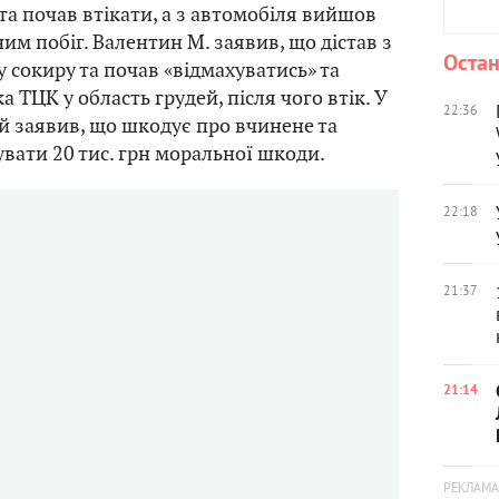
та почав втікати, а з автомобіля вийшов
ним побіг. Валентин М. заявив, що дістав з
Остан
 сокиру та почав «відмахуватись» та
 ТЦК у область грудей, після чого втік. У
22:36
й заявив, що шкодує про вчинене та
вати 20 тис. грн моральної шкоди.
22:18
21:37
21:14