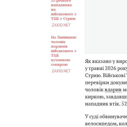
52-річного
нападника
на
військового з
ТЦК у Стрию
ZAXID.NET
На Львівщині
чоловік
поранив
військового з
ТЦК
кухонною
Як вказано у вир
сокирою
у травні 2026 рок
ZAXID.NET
Стрию. Військові
перевірки докуме
чоловік
вдарив
мо
киркою, завдавши
нападник втік. 5
У суді обвинуваче
велосипедом, кол