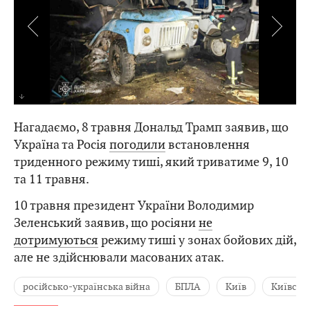
Атака по підприємству у селищі Великий Бурлук
Нагадаємо, 8 травня Дональд Трамп заявив, що
Україна та Росія
погодили
встановлення
триденного режиму тиші, який триватиме 9, 10
та 11 травня.
10 травня президент України Володимир
Зеленський заявив, що росіяни
не
дотримуються
режиму тиші у зонах бойових дій,
але не здійснювали масованих атак.
російсько-українська війна
БПЛА
Київ
Київськ