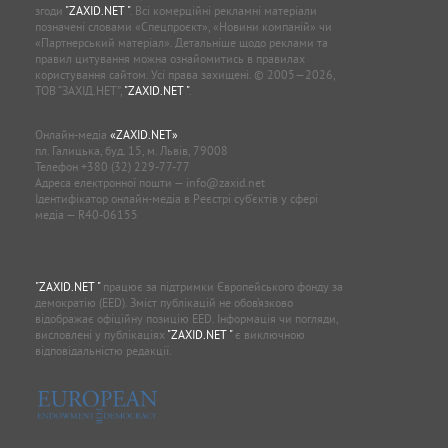
згоди
"ZAXID.NET "
. Всі комерційні рекламні матеріали
позначені словами «Спецпроєкт», «Новини компаній» чи
«Партнерський матеріал». Детальніше щодо реклами та
правил цитування можна ознайомитись в правилах
користування сайтом. Усі права захищені. © 2005—2026,
ТОВ “ЗАХІД.НЕТ”,
"ZAXID.NET "
.
Онлайн-медіа
«ZAXID.NET»
пл. Галицька, буд. 15, м. Львів, 79008
Телефон
+380 (32) 229-77-77
Адреса електронної пошти —
info@zaxid.net
Ідентифікатор онлайн-медіа в Реєстрі суб'єктів у сфері
медіа — R40-06155
"ZAXID.NET "
працює за підтримки Європейського фонду за
демократію (EED). Зміст публікацій не обов’язково
відображає офіційну позицію EED. Інформація чи погляди,
висловлені у публікаціях
"ZAXID.NET "
є виключною
відповідальністю редакції.