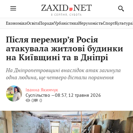
8 СЕРПНЯ, СУБОТА
Івано-
Публікації
Авто
Словко
Культура
Економіка
Освіта
Поради
Урбаністика
Нерухомість
Спорт
Культура
Стрий
Рівне
Франківськ
Світ
Економіка
Рецепти
Здоров'я
Дрогобич
Львів
Тернопіль
Після перемир’я Росія
Кіно
Дім
Спорт
Краєзнавство
Хмельницький
Чернівці
Волинь
атакувала житлові будинки
Фото
Освіта
Нерухомість
Домашні
Вінниця
Шептицький
на Київщині та в Дніпрі
Закарпаття
тварини
На Дніпропетровщині внаслідок атак загинула
одна людина, ще четверо дістали поранення
Іванна Якимчук
Суспільство —
08:57, 12 травня 2026
0
0