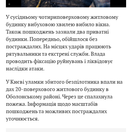
Пошкоджений дитячий садок на Київщині
У сусідньому чотириповерховому житловому
будинку вибуховою хвилею вибило вікна.
Також пошкоджень зазнали два приватні
будинки. Попередньо, обійшлося без
постраждалих. На місцях ударів працюють
рятувальники та екстрені служби. Влада
проводить фіксацію руйнувань і ліквідовує
наслідки атаки.
У Києві уламки збитого безпілотника впали на
дах 20-поверхового житлового будинку в
Оболонському районі. Через це спалахнула
пожежа. Інформація щодо масштабів
пошкоджень та можливих постраждалих
уточнюється.