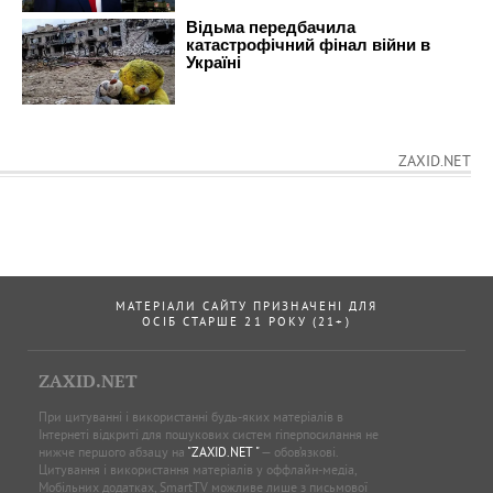
ZAXID.NET
МАТЕРІАЛИ САЙТУ ПРИЗНАЧЕНІ ДЛЯ
ОСІБ СТАРШЕ 21 РОКУ (21+)
ZAXID.NET
При цитуванні і використанні будь-яких матеріалів в
Інтернеті відкриті для пошукових систем гіперпосилання не
нижче першого абзацу на
"ZAXID.NET "
— обов’язкові.
Цитування і використання матеріалів у оффлайн-медіа,
Мобільних додатках, SmartTV можливе лише з письмової