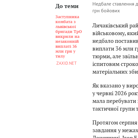
Недбале ставлення д
До теми
грн бойових
Заступника
комбата з
Личаківський рай
львівської
бригади ТрО
військовому, яки
викрили на
недбало поставив
незаконній
виплаті 36
виплати 36 млн г
млн грн у
тюрми, але звіль
тилу
іспитовим строко
ZAXID.NET
матеріальних зби
Як вказано у вир
у червні 2026 рок
мала перебувати 
тактичної групи 
Протягом серпня–
завдання у межах
Донеччині. Ігор 