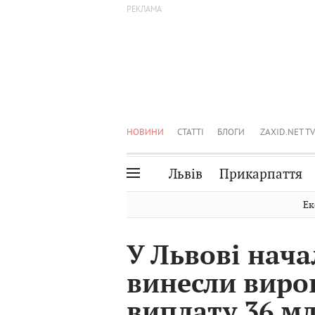
НОВИНИ
СТАТТІ
БЛОГИ
ZAXID.NET TV
Львів
Прикарпаття
Івано-Франківськ
Рівне
Ек
Тернопіль
Львів
У Львові нач
Волинь
Чернівці
винесли виро
Закарпаття
Шептицький
виплату 36 м