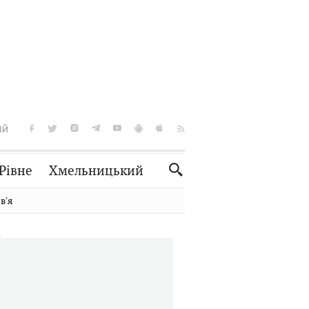
ІЙ
Рівне
Хмельницький
Словко
Культура
вʼя
Рецепти
Здоров'я
Спорт
Краєзнавство
Нерухомість
Домашні тварини