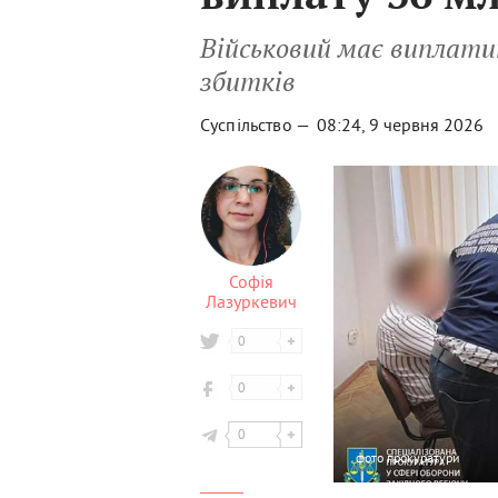
Військовий має виплати
збитків
Суспільство —
08:24, 9 червня 2026
Софія
Лазуркевич
0
0
0
фото
прокуратури