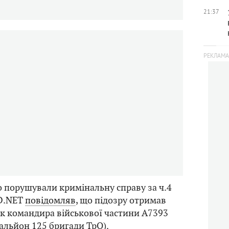
21:37
 порушували кримінальну справу за ч.4
ID.NET
повідомляв
, що підозру отримав
к командира військової частини А7393
альйон 125 бригади ТрО).