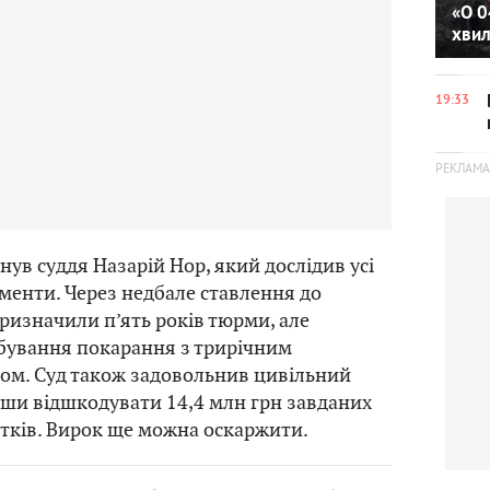
«О 0
хви
19:33
нув суддя Назарій Нор, який дослідив усі
ументи. Через недбале ставлення до
призначили п’ять років тюрми, але
дбування покарання з трирічним
ом. Суд також задовольнив цивільний
вши відшкодувати 14,4 млн грн завданих
тків. Вирок ще можна оскаржити.