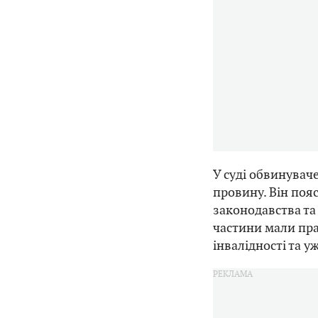
У суді обвинувач
провину. Він поя
законодавства та
частини мали прав
інвалідності та 