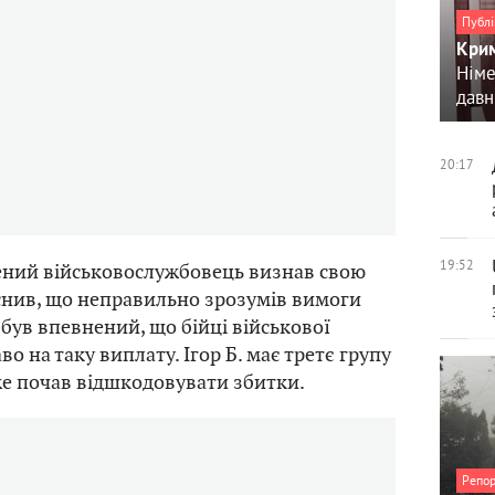
Публі
Крим
Німе
давн
20:17
19:52
ений військовослужбовець визнав свою
снив, що неправильно зрозумів вимоги
 був впевнений, що бійці військової
о на таку виплату. Ігор Б. має третє групу
уже почав відшкодовувати збитки.
Репо