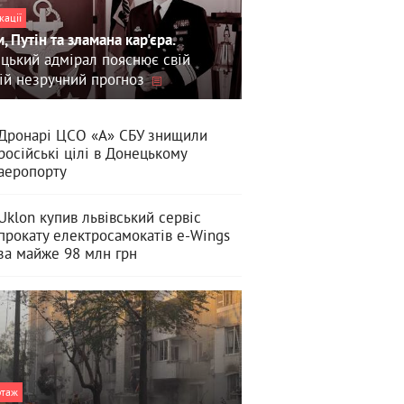
кації
, Путін та зламана кар'єра.
цький адмірал пояснює свій
ій незручний прогноз
Дронарі ЦСО «А» СБУ знищили
російські цілі в Донецькому
аеропорту
Uklon купив львівський сервіс
прокату електросамокатів e-Wings
за майже 98 млн грн
ртаж