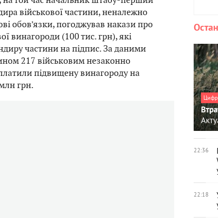
ира військової частини, неналежно
ві обов’язки, погоджував накази про
Остан
ї винагороди (100 тис. грн), які
диру частини на підпис. За даними
чином 217 військовим незаконно
иплатили підвищену винагороду на
млн грн.
Цифр
Втра
Акту
22:36
22:18