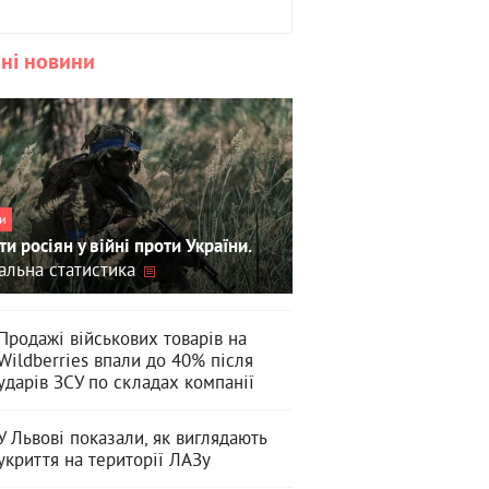
ні новини
и
ти росіян у війні проти України.
альна статистика
Продажі військових товарів на
Wildberries впали до 40% після
ударів ЗСУ по складах компанії
У Львові показали, як виглядають
укриття на території ЛАЗу