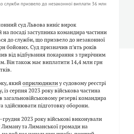
о служби призвело до незаконної виплати 36 млн
онний суд Львова виніс вирок
й на посаді заступника командира частини
ся до служби, що призвело до незаконної
рн бойових. Суд призначив п’ять років
нив від відбування покарання з трирічним
м. Він також має виплатити 14,4 млн грн
тків.
оку, який
оприлюднили
у судовому реєстрі
у, із серпня 2023 року військова частина
в загальновійськовому резерві командира
та здійснювати підготовку оборони.
грудня 2023 року військові виконували
 Лиману та Лиманської громади на
Б, на той час начальник штабу-перший