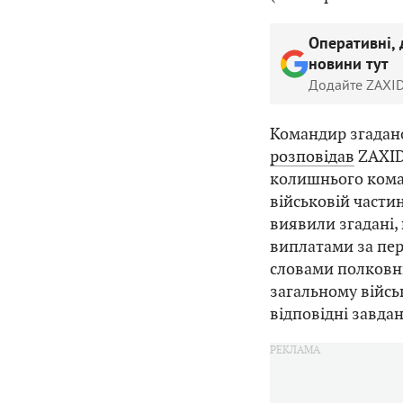
Оперативні, 
новини тут
Додайте ZAXID
Командир згадано
розповідав
ZAXID
колишнього кома
військовій частин
виявили згадані,
виплатами за пері
словами полковни
загальному війсь
відповідні завдан