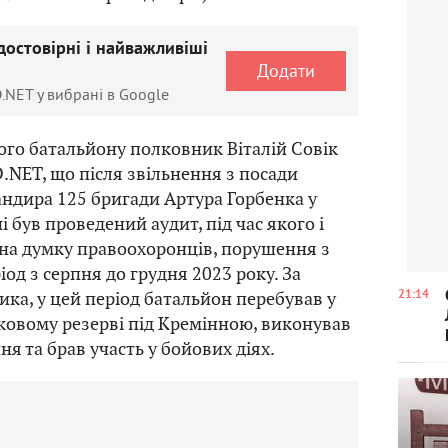
достовірні і найважливіші
Додати
.NET у вибрані в Google
го батальйону полковник Віталій Совік
.NET, що після звільнення з посади
ндира 125 бригади Артура Горбенка у
і був проведений аудит, під час якого і
 на думку правоохоронців, порушення з
од з серпня до грудня 2023 року. За
ка, у цей період батальйон перебував у
21:14
ковому резерві під Кремінною, виконував
ня та брав участь у бойових діях.