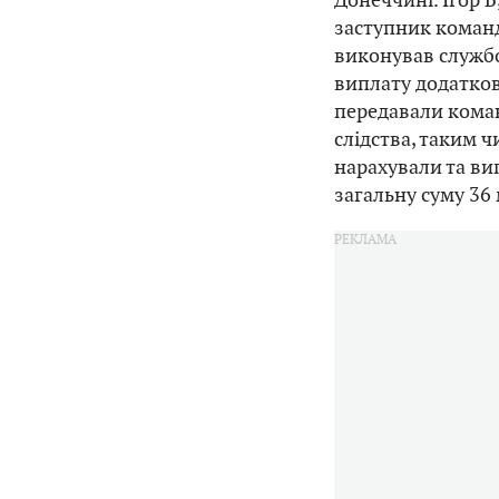
заступник команд
виконував службо
виплату додатково
передавали коман
слідства, таким 
нарахували та в
загальну суму 36 