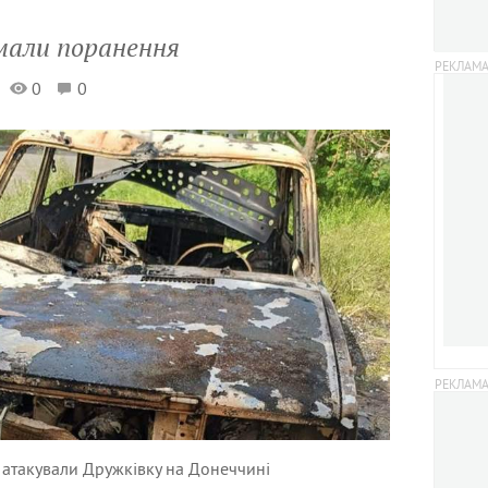
мали поранення
0
0
ь атакували Дружківку на Донеччині