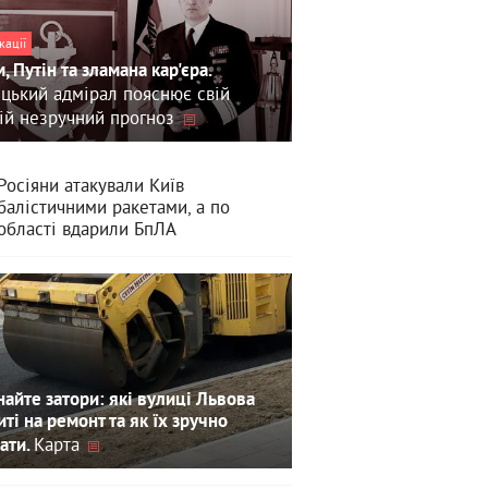
кації
, Путін та зламана кар'єра.
цький адмірал пояснює свій
ій незручний прогноз
Росіяни атакували Київ
балістичними ракетами, а по
області вдарили БпЛА
айте затори: які вулиці Львова
иті на ремонт та як їх зручно
Карта
ати.