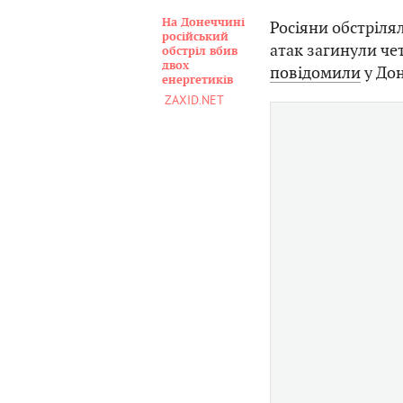
На Донеччині
Росіяни обстріля
російський
атак загинули чет
обстріл вбив
двох
повідомили
у Дон
енергетиків
ZAXID.NET