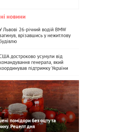
ні новини
У Львові 26-річний водій BMW
загинув, врізавшись у нежитлову
будівлю
США достроково усунули від
командування генерала, який
координував підтримку України
ені помідори без оцту та
рину. Рецепт дня