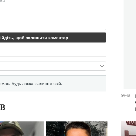
09:48
ІВ