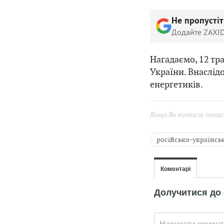
Не пропусті
Додайте ZAXID
Нагадаємо, 12 тр
України. Внаслід
енергетиків.
Якщо Ви виявили помилк
російсько-українськ
воєнні злочини Росі