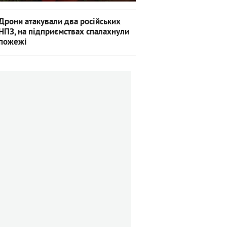
Дрони атакували два російських
НПЗ, на підприємствах спалахнули
пожежі