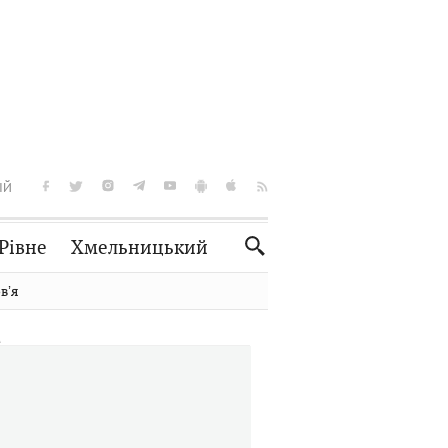
ІЙ
Рівне
Хмельницький
Словко
Культура
вʼя
Рецепти
Здоров'я
Спорт
Краєзнавство
Нерухомість
Домашні тварини