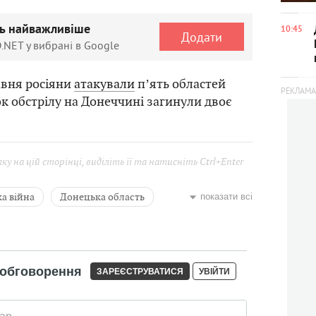
ть найважливіше
10:45
Додати
.NET у вибрані в Google
авня росіяни
атакували
пʼять областей
ок обстрілу на Донеччині загинули двоє
у на цій сторінці, виділіть її та натисніть Ctrl+Enter
а війна
Донецька область
показати всі
ї