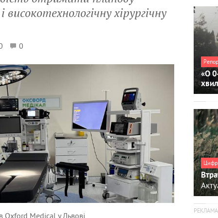
і високотехнологічну хірургічну
0
0
Репо
«О 0
хви
Цифр
Втра
Акту
 Oxford Medical у Львові