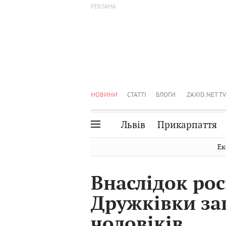
НОВИНИ
СТАТТІ
БЛОГИ
ZAXID.NET TV
Львів
Прикарпаття
Івано-Франківськ
Рівне
Ек
Тернопіль
Львів
Внаслідок рос
Волинь
Чернівці
Дружківки за
Закарпаття
Шептицький
чоловіків