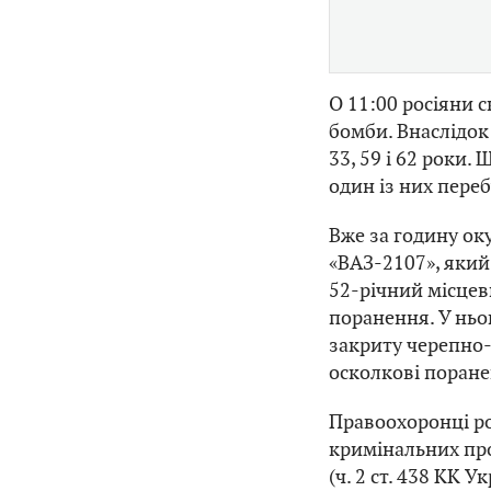
О 11:00 росіяни с
бомби. Внаслідок
33, 59 і 62 роки.
один із них переб
Вже за годину ок
«ВАЗ-2107», який
52-річний місцев
поранення. У ньо
закриту черепно
осколкові поране
Правоохоронці ро
кримінальних пр
(ч. 2 ст. 438 КК У