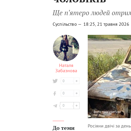
Ще пʼятеро людей отри
Суспільство —
18:25, 21 травня 2026
Наталя
Забазнова
0
0
0
фото
прокуратури
Росіяни двічі за ден
До теми