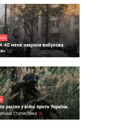
ртаж
4:40 мене накрила вибухова
ля»
и
ти росіян у війні проти України.
альна статистика