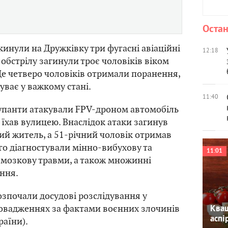
Остан
кинули на Дружківку три фугасні авіаційні
12:18
 обстрілу загинули троє чоловіків віком
 Ще четверо чоловіків отримали поранення,
уває у важкому стані.
11:40
упанти атакували FPV-дроном автомобіль
 їхав вулицею. Внаслідок атаки загинув
ий житель, а 51-річний чоловік отримав
го діагностували мінно-вибухову та
11:01
-мозкову травми, а також множинні
ння.
зпочали досудові розслідування у
овадженнях за фактами воєнних злочинів
Кваш
аспі
країни).