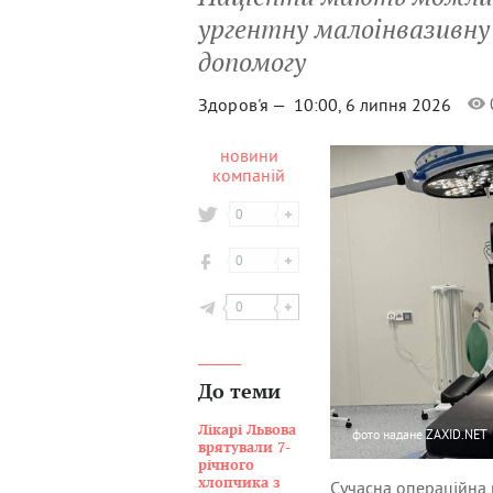
ургентну малоінвазивну 
допомогу
Здоров'я —
10:00, 6 липня 2026
новини
компаній
0
0
0
До теми
Лікарі Львова
фото
надане ZAXID.NET
врятували 7-
річного
хлопчика з
Сучасна операційна в