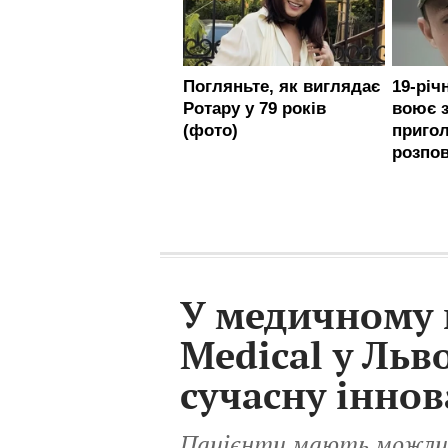
У медичному 
Medical у Льв
сучасну інно
Пацієнти мають можли