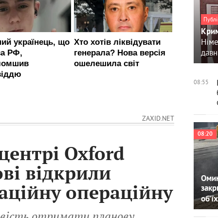
Публі
Крим
Німе
давн
08:55
ZAXID.NET
08:20
центрі Oxford
ові відкрили
Омин
ваційну операційну
закр
об’їх
вість отримати планову