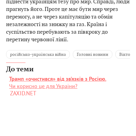
піднести українцям тезу про мир. Справді, люди
прагнуть його. Проте це має бути мир через
перемогу, а не через капітуляцію та обмін
незалежності на знижку на газ. Країна і
суспільство перебувають за півкроку до
перетину червоної лінії.
російсько-українська війна
Головні новини
Віктор 
До теми
Трамп «очистився» від зв’язків з Росією.
Чи корисно це для України?
ZAXID.NET