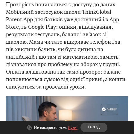
Прозорість починається з доступу до даних.
Мобільний застосунок школи ThinkGlobal
Parent App для батьків уже доступний і в App
Store, і в Google Play: оцінки, відвідування,
результати тестувань, баланс і зв'язок зі
школою. Мама чи тато відкриває телефон і за
пів хвилини бачить, чи була дитина на
англійській і що там із математикою, замість
дізнаватися про проблему на зборах у грудні.
Оплата влаштована так само прозоро: баланс
поповнюється сумою від однієї гривні, а кошти
списуються за проведені уроки.
Ми використовуємо
Куки!
ГАРАЗД