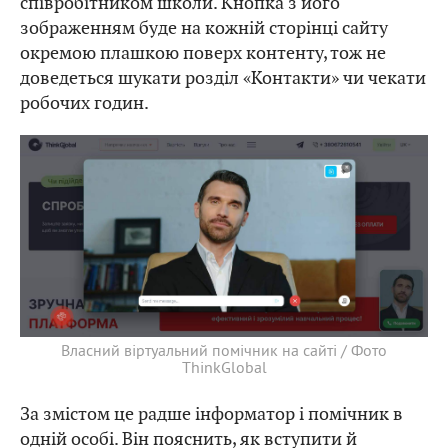
співробітником школи. Кнопка з його
зображенням буде на кожній сторінці сайту
окремою плашкою поверх контенту, тож не
доведеться шукати розділ «Контакти» чи чекати
робочих годин.
Власний віртуальний помічник на сайті / Фото
ThinkGlobal
За змістом це радше інформатор і помічник в
одній особі. Він пояснить, як вступити й