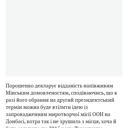
Порошенко декларує відданість напівживим
Мінським домовленостям, сподіваючись, що в
разі його обрання на другий президентський
термін можна буде втілити ідею із
запровадженням миротворчої місії ООН на
Донбасі, котра так і не зрушила з місця, хоча й