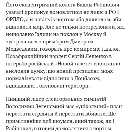
Його ексцентричний колега Вадим Рабінович
узагалі пропонує домовлятися не лише з РФ і
ОРДЛО, а й навіть із чортом або дияволом, аби
відновити мир. Але не тільки пострегіонали, які
нещодавно їздили на поклон у Москву й
зустрічалися з прем’єром Дмитром
Медведєвим, говорять про компроміс і діалог.
Позафракційний нардеп Сергій Лещенко в
інтерв’ю російській «Новой газете» спонтанно
висловив думку, що новий президент може
нормалізувати відносини з Донбасом,
відвідавши... окуповані території.
Нинішній лідер електоральних симпатій
Володимир Зеленський має «унікальний» план:
перестати стріляти й перестати вбивати. Ще
примітивніше цей шоумен, який також, як і
Рабінович, готовий домовлятися з чортом