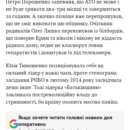
Петро Порошенко запевняв, що АТО не може і
не буде тривати два-три місяці та завершиться
за години. А значно пізніше вже перепрошував,
що не зміг виконати цю обіцянку. Очільник
радикалів Олег Ляшко переконував із білбордів,
що поверне Крим та ніколи і нікому не віддасть
рідного дому, ледве не власноруч ловив
сепаратистів і допитував їх під телекамери.
Юлія Тимошенко позиціонувала себе як
сильний лідер у важкі часи, проте стенограма
засідання РНБО в лютому 2014 року засвідчила
дещо інше. Тоді лідерка «Батьківщини»
закликала постреволюційну владу до
стриманості, бо країну охопить масова паніка.
Якщо хочете читати головні новини дня
оперативно