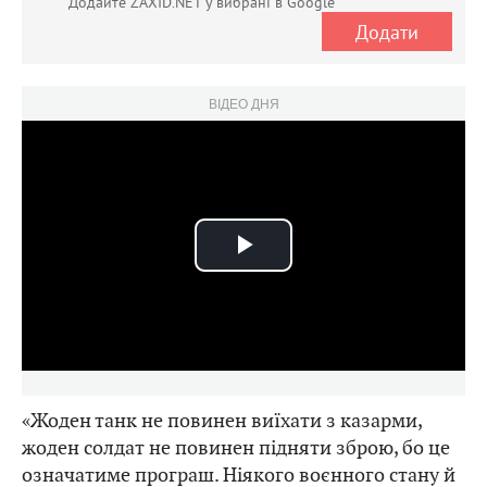
Додайте ZAXID.NET у вибрані в Google
Додати
ВІДЕО ДНЯ
Play
Video
«Жоден танк не повинен виїхати з казарми,
жоден солдат не повинен підняти зброю, бо це
означатиме програш. Ніякого воєнного стану й