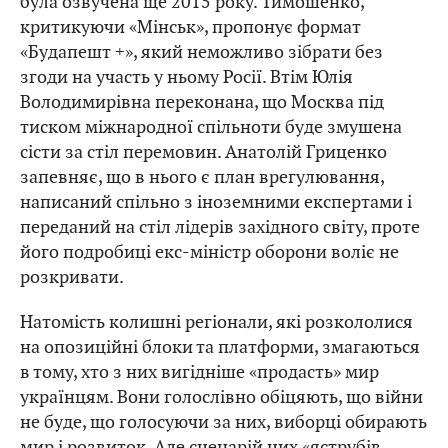
була озвучена ще 2015 року. Тимошенко,
критикуючи «Мінськ», пропонує формат
«Будапешт +», який неможливо зібрати без
згоди на участь у ньому Росії. Втім Юлія
Володимирівна переконана, що Москва під
тиском міжнародної спільноти буде змушена
сісти за стіл перемовин. Анатолій Гриценко
запевняє, що в нього є план врегулювання,
написаний спільно з іноземними експертами і
переданий на стіл лідерів західного світу, проте
його подробиці екс-міністр оборони воліє не
розкривати.
Натомість колишні регіонали, які розкололися
на опозиційні блоки та платформи, змагаються
в тому, хто з них вигідніше «продасть» мир
українцям. Вони голослівно обіцяють, що війни
не буде, що голосуючи за них, виборці обирають
мир і розвиток. Але сценарій цих «яструбів