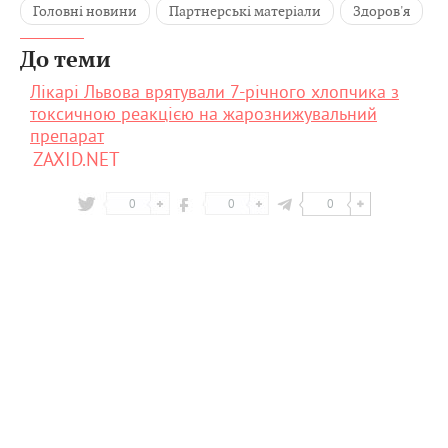
Головні новини
Партнерські матеріали
Здоров'я
До теми
Лікарі Львова врятували 7-річного хлопчика з
токсичною реакцією на жарознижувальний
препарат
ZAXID.NET
0
0
0