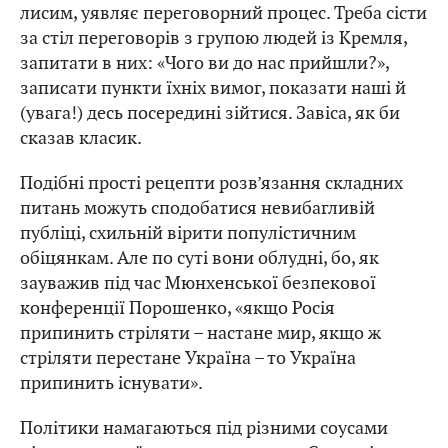
лисим, уявляє переговорний процес. Треба сісти
за стіл переговорів з групою людей із Кремля,
запитати в них: «Чого ви до нас прийшли?»,
записати пункти їхніх вимог, показати наші й
(увага!) десь посередині зійтися. Завіса, як би
сказав класик.
Подібні прості рецепти розв’язання складних
питань можуть сподобатися невибагливій
публіці, схильній вірити популістичним
обіцянкам. Але по суті вони облудні, бо, як
зауважив під час Мюнхенської безпекової
конференції Порошенко, «якщо Росія
припинить стріляти – настане мир, якщо ж
стріляти перестане Україна – то Україна
припинить існувати».
Політики намагаються під різними соусами