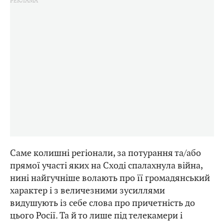
Саме колишні регіонали, за потурання та/або
прямої участі яких на Сході спалахнула війна,
нині найгучніше волають про її громадянський
характер і з величезними зусиллями
видушують із себе слова про причетність до
цього Росії. Та й то лише під телекамери і