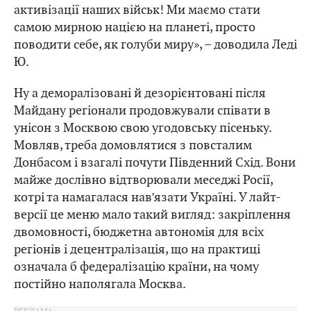
активізації наших військ! Ми маємо стати
самою мирною нацією на планеті, просто
поводити себе, як голуби миру», – доводила Леді
Ю.
Ну а деморалізовані й дезорієнтовані після
Майдану регіонали продовжували співати в
унісон з Москвою свою угодовську пісеньку.
Мовляв, треба домовлятися з повсталим
Донбасом і взагалі почути Південний Схід. Вони
майже дослівно відтворювали меседжі Росії,
котрі та намагалася нав’язати Україні. У лайт-
версії це меню мало такий вигляд: закріплення
двомовності, бюджетна автономія для всіх
регіонів і децентралізація, що на практиці
означала б федералізацію країни, на чому
постійно наполягала Москва.