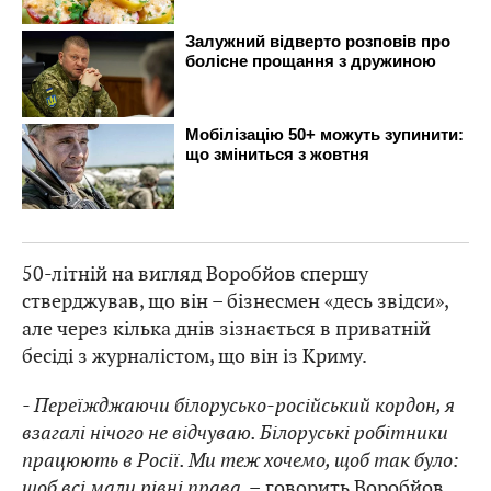
50-літній на вигляд Воробйов спершу
стверджував, що він – бізнесмен «десь звідси»,
але через кілька днів зізнається в приватній
бесіді з журналістом, що він із Криму.
- Переїжджаючи білорусько-російський кордон, я
взагалі нічого не відчуваю. Білоруські робітники
працюють в Росії. Ми теж хочемо, щоб так було:
щоб всі мали рівні права, –
говорить Воробйов.