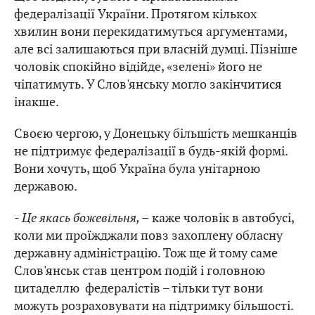
федералізації України. Протягом кількох
хвилин вони перекидатимуться аргументами,
але всі залишаються при власній думці. Пізніше
чоловік спокійно відійде, «зелені» його не
чіпатимуть. У Слов'янську могло закінчитися
інакше.
Своєю чергою, у Донецьку більшість мешканців
не підтримує федералізації в будь-якій формі.
Вони хочуть, щоб Україна була унітарною
державою.
- Це якась божевільня, –
каже чоловік в автобусі,
коли ми проїжджали повз захоплену обласну
державну адміністрацію. Тож ще й тому саме
Слов'янськ став центром подій і головною
цитаделлю федералістів – тільки тут вони
можуть розраховувати на підтримку більшості.