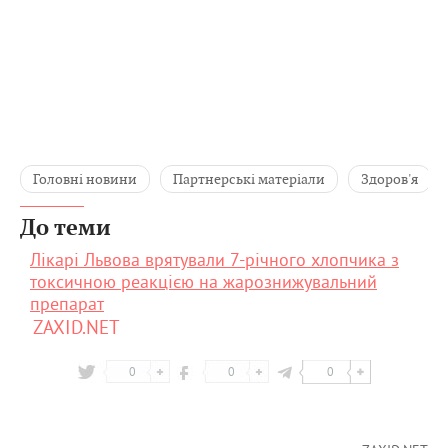
Головні новини
Партнерські матеріали
Здоров'я
До теми
Лікарі Львова врятували 7-річного хлопчика з
токсичною реакцією на жарознижувальний
препарат
ZAXID.NET
0
0
0