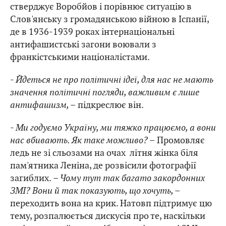
стверджує Воробйов і порівнює ситуацію в
Слов'янську з громадянською війною в Іспанії,
де в 1936-1939 роках інтернаціональні
антифашистські загони воювали з
франкістськими націоналістами.
- Йдеться не про політичні ідеї, для нас не мають
значення політичні погляди, важливим є лише
антифашизм, –
підкреслює він.
- Ми годуємо Україну, ми тяжко працюємо, а вони
нас вбивають. Як таке можливо? –
Промовляє
ледь не зі сльозами на очах літня жінка біля
пам'ятника Леніна, де розвісили фотографії
загиблих.
– Чому тут так багато закордонних
ЗМІ? Вони й так показують, що хочуть, –
переходить вона на крик. Натовп підтримує цю
тему, розпалюється дискусія про те, наскільки