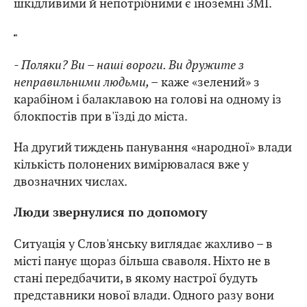
шкідливими й непотрібними є іноземні ЗМІ.
- Поляки? Ви – наші вороги. Ви дружите з
неправильними людьми, –
каже «зелений» з
карабіном і балаклавою на голові на одному із
блокпостів при в'їзді до міста.
На другий тиждень панування «народної» влади
кількість полонених вимірювалася вже у
двозначних числах.
Люди звернулися по допомогу
Ситуація у Слов'янську виглядає жахливо – в
місті панує щораз більша сваволя. Ніхто не в
стані передбачити, в якому настрої будуть
представники нової влади. Одного разу вони