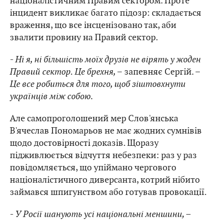
націоналістичним Правим сектором. Проте
інцидент викликає багато підозр: складається
враження, що все інсценізовано так, аби
звалити провину на Правий сектор.
- Ні я, ні більшість моїх друзів не вірять у жоден
Правий сектор. Це брехня, –
запевняє Сергій. –
Це все робиться для того, щоб зіштовхнути
українців між собою.
Але самопроголошений мер Слов'янська
В'ячеслав Пономарьов не має жодних сумнівів
щодо достовірності доказів. Щоразу
підживлюється відчуття небезпеки: раз у раз
повідомляється, що упіймано чергового
націоналістичного диверсанта, котрий нібито
займався шпигунством або готував провокації.
- У Росії шанують усі національні меншини, –