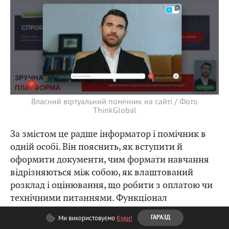
Власний віртуальний помічник на сайті / Фото
ThinkGlobal
За змістом це радше інформатор і помічник в
одній особі. Він пояснить, як вступити й
оформити документи, чим формати навчання
відрізняються між собою, як влаштований
розклад і оцінювання, що робити з оплатою чи
технічними питаннями. Функціонал
додаватимуть поступово, а в планах –
Ми використовуємо
Куки!
ГАРАЗД
повноцінний відеозв'язок, тож розмова стане