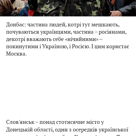
Донбас: частина людей, котрі тут мешкають,
почуваються українцями, частина – росіянами,
декотрі вважають себе «нічийними» –
покинутими і Україною, і Росією. І цим користає
Москва.
Слов'янськ – понад стотисячне місто у
Донецькій області, один з осередків української