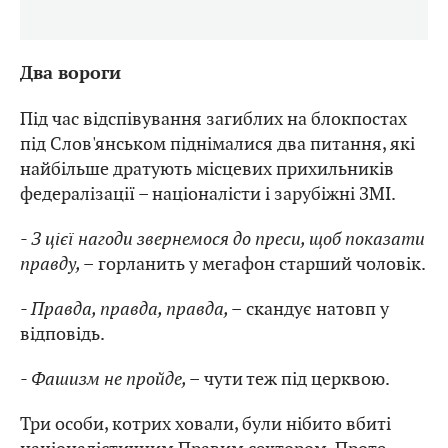
Два вороги
Під час відспівування загиблих на блокпостах
під Слов'янськом піднімалися два питання, які
найбільше дратують місцевих прихильників
федералізації – націоналісти і зарубіжні ЗМІ.
- З цієї нагоди звернемося до преси, щоб показати
правду, –
горланить у мегафон старший чоловік.
- Правда, правда, правда, –
скандує натовп у
відповідь.
- Фашизм не пройде, –
чути теж під церквою.
Три особи, котрих ховали, були нібито вбиті