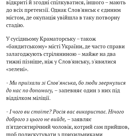
відкриті й згодні спілкуватися, іншого – мають
до всіх претензії. Однак Слов'янськ є єдиним
містом, де окупація увійшла в таку потворну
стадію.
У сусідньому Краматорську – також
«бандитському» місті України, де часто справи
залагоджують стріляниною – майже на два
тижні пізніше, ніж у Слов'янську, з'явилися
«зелені».
- Ми приїхали зі Слов'янська, бо люди звернулися
до нас по допомогу,
– запевняє один з них під
відділком міліції.
- І чого ви стоїте? Росія вас використає. Нічого
доброго з цього не вийде,
– заявляє
п'ятдесятирічний чоловік, котрий сам прийшов,
щоб подискутувати з прихильниками