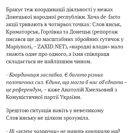
Бракує теж координації діяльності у межах
Донецької народної республіки. Хоча de-facto
акції тривають в чотирьох точках: Слов'янськ,
Краматорськ, Горлівка та Донецьк (репортаж
писався ще до масштабних збройних сутичок у
Маріуполі, – ZAXID.NET), «народні влади» мало
знають одне про одного, а їхня співпраця
складається не найліпшим чином.
- Координація заслабка. Є багато різних
політичних сил. Єдине, що могло б нас об'єднати –
це референдум, –
каже Анатолій Хмельовий з
Комуністичної партії України.
Зрештою ситуація навіть у невеликому
Слов'янську не цілком зрозуміла.
- Ні «зелені чоловічки» не мають контролю над