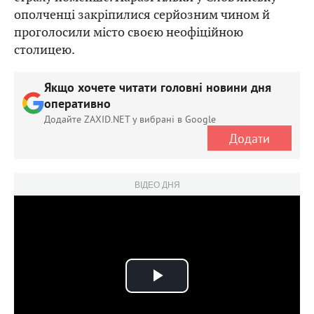
ополченці закріпилися серйозним чином й
проголосили місто своєю неофіційною
столицею.
Якщо хочете читати головні новини дня
оперативно
Додайте ZAXID.NET у вибрані в Google
Додати
ВІДЕО ДНЯ
Play