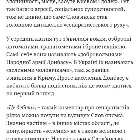
злочинності, місце, забуте Києвом і долею. Тут
так багато агресії, соціальних суперечностей,
тож не дивно, що саме Слов'янськ став
головною цитаделлю «сепаратистського руху».
У середині квітня тут з'явилися вояки, озброєні
автоматами, гранатометами і бронетехнікою.
Самі себе вони називають «добровольцями
Народної армії Донбасу». В Україні їх називають
«зеленими чоловічками», такі ж раніше
з’явилися в Криму. Проте населення Донбасу є
набагато більш поділеним, ніж це може здатися
на перший погляд.
«Це дебіли»,
– такий коментар про сепаратистів
рідко можна почути на вулицях Слов'янська.
Значно частіше – в інших містах області, де
популярність «зелених» не є такою великою і
страху поменше. Наразі тільки у Слов'янську