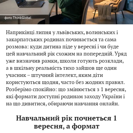
фото
ThinkGlobal
Наприкінці липня у львівських, волинських і
закарпатських родинах починається та сама
розмова: куди дитина піде у вересні і чи буде
цей навчальний рік схожим на попередній. Уряд
уже визначив рамки, школи готують розклади,
а в шкільну реальність тихо зайшов ще один
учасник – штучний інтелект, яким діти
користуються щодня, часто без жодних правил.
Розберімо спокійно: що змінюється з 1 вересня,
які формати доступні родинам заходу України і
на що дивитися, обираючи навчання онлайн.
Навчальний рік почнеться 1
вересня, а формат