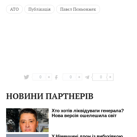
АТО
Публікація
Павєл Пєньонжек
0
0
0
НОВИНИ ПАРТНЕРІВ