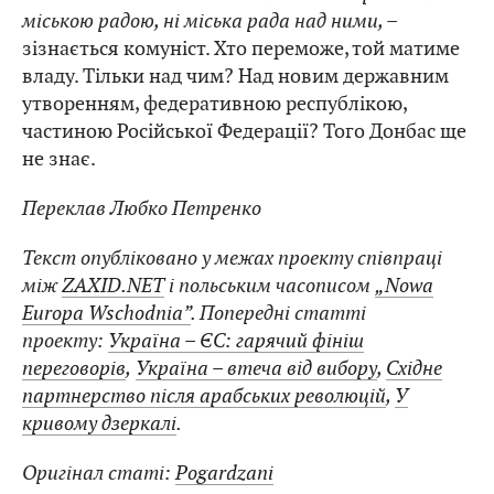
міською радою, ні міська рада над ними, –
зізнається комуніст. Хто переможе, той матиме
владу. Тільки над чим? Над новим державним
утворенням, федеративною республікою,
частиною Російської Федерації? Того Донбас ще
не знає.
Переклав Любко Петренко
Текст опубліковано у межах проекту співпраці
між
ZAXID.NET
і польським часописом
„Nowa
Europa Wschodnia”
. Попередні статті
проекту:
Україна – ЄС: гарячий фініш
переговорів
,
Україна – втеча від вибору
,
Східне
партнерство після арабських революцій
,
У
кривому дзеркалі
.
Оригінал статі:
Pogardzani