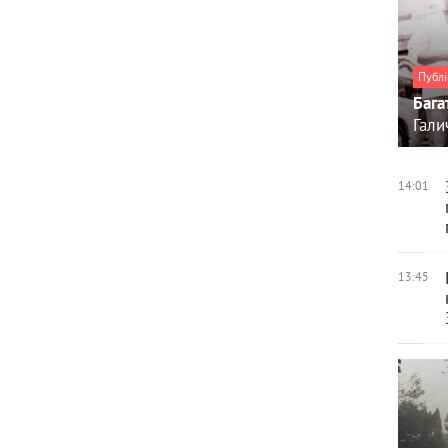
Публі
Бага
Гали
14:01
13:45