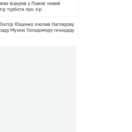
чева відкрив у Львові новий
тір турботи про зір
Віктор Ющенко очолив Наглядову
раду Музею Голодомору-геноциду