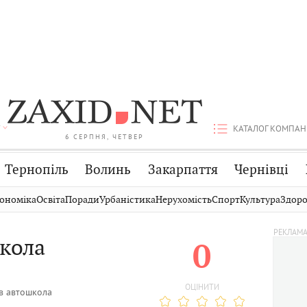
КАТАЛОГ КОМПАН
6 СЕРПНЯ, ЧЕТВЕР
Тернопіль
Волинь
Закарпаття
Чернівці
Стрий
Публікації
Авто
ономіка
Освіта
Поради
Урбаністика
Нерухомість
Спорт
Культура
Здоро
Дрогобич
Світ
Економіка
кола
0
Хмельницький
Кіно
Дім
Вінниця
Фото
Освіта
ОЦІНИТИ
в автошкола