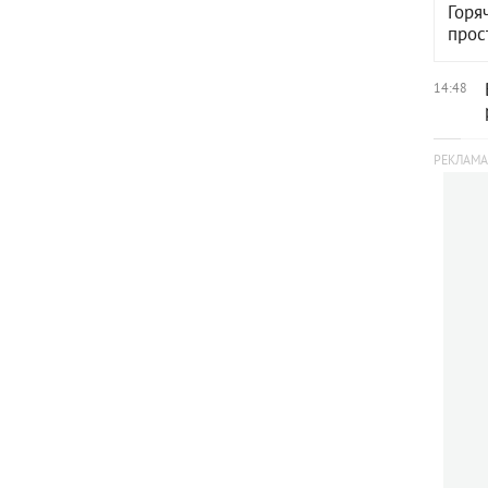
Горя
прос
14:48