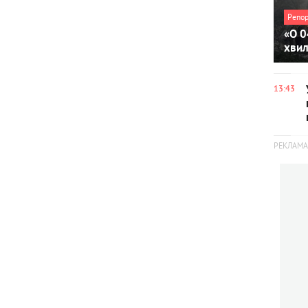
Репо
«О 0
хви
13:43