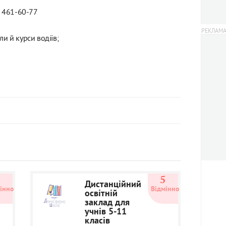
) 461-60-77
и й курси водіїв;
5
5
Дистанційний
інно
Відмінно
освітній
заклад для
учнів 5-11
класів