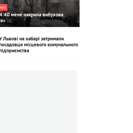
ртаж
4:40 мене накрила вибухова
ля»
У Львові на хабарі затримали
посадовця місцевого комунального
підприємства