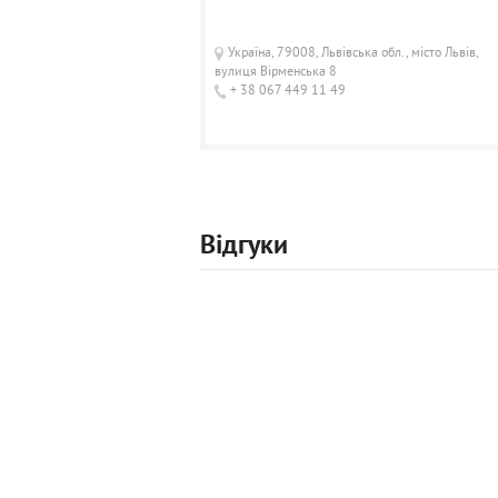
Україна, 79008, Львівська обл., місто Львів,
вулиця Вірменська 8
+ 38 067 449 11 49
Відгуки