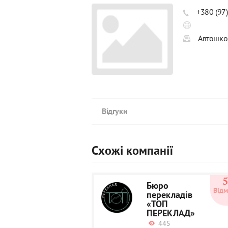
+380 (97
Автошкол
Відгуки
Схожі компанії
Бюро
Відм
перекладів
«ТОП
ПЕРЕКЛАД»
445