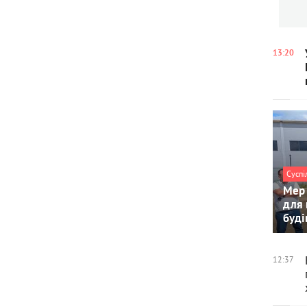
13:20
Суспі
Мер 
для 
буді
12:37