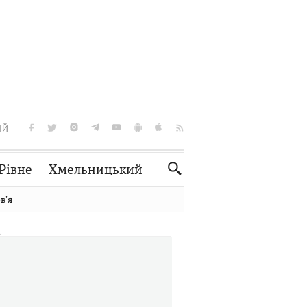
ІЙ
Рівне
Хмельницький
Словко
Культура
вʼя
Рецепти
Здоров'я
Спорт
Краєзнавство
Нерухомість
Домашні тварини