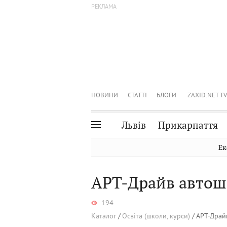
НОВИНИ
СТАТТІ
БЛОГИ
ZAXID.NET TV
Львів
Прикарпаття
Івано-Франківськ
Рівне
Ек
Тернопіль
Львів
АРТ-Драйв автош
Волинь
Чернівці
Закарпаття
Шептицький
194
Каталог
Освіта (школи, курси)
АРТ-Драй