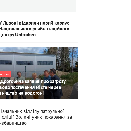
У Львові відкрили новий корпус
Національного реабілітаційного
центру Unbroken
льство
Дрогобича заявив про загрозу
водопостачання міста через
вництво на водогоні
Начальник відділу патрульної
поліції Волині уник покарання за
хабарництво