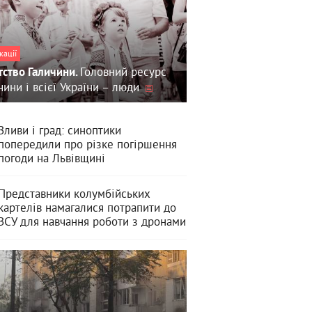
кації
Головний ресурс
тство Галичини.
чини і всієї України – люди
Зливи і град: синоптики
попередили про різке погіршення
погоди на Львівщині
Представники колумбійських
картелів намагалися потрапити до
ЗСУ для навчання роботи з дронами