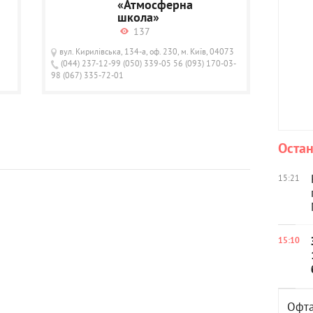
«Атмосферна
школа»
137
вул. Кирилівська, 134-а, оф. 230, м. Київ, 04073
(044) 237-12-99 (050) 339-05 56 (093) 170-03-
98 (067) 335-72-01
Остан
15:21
15:10
Офта