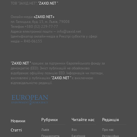
ТОВ “ЗАХІД.НЕТ”,
"ZAXID.NET "
.
Онлайн-медіа
«ZAXID.NET»
пл. Галицька, буд. 15, м. Львів, 79008
Телефон
+380 (32) 229-77-77
Адреса електронної пошти —
info@zaxid.net
Ідентифікатор онлайн-медіа в Реєстрі суб'єктів у сфері
медіа — R40-06155
"ZAXID.NET "
працює за підтримки Європейського фонду за
демократію (EED). Зміст публікацій не обов’язково
відображає офіційну позицію EED. Інформація чи погляди,
висловлені у публікаціях
"ZAXID.NET "
є виключною
відповідальністю редакції.
Рубрики
Читайте нас
Редакція
Новини
Статті
Львів
Rss
Про нас
Прикарпаття
Facebook
Редакційна