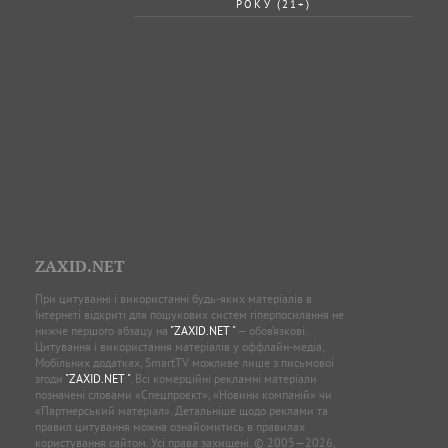
РОКУ (21+)
ZAXID.NET
При цитуванні і використанні будь-яких матеріалів в
Інтернеті відкриті для пошукових систем гіперпосилання не
нижче першого абзацу на
"ZAXID.NET "
— обов’язкові.
Цитування і використання матеріалів у оффлайн-медіа,
Мобільних додатках, SmartTV можливе лише з письмової
згоди
"ZAXID.NET "
. Всі комерційні рекламні матеріали
позначені словами «Спецпроєкт», «Новини компаній» чи
«Партнерський матеріал». Детальніше щодо реклами та
правил цитування можна ознайомитись в правилах
користування сайтом. Усі права захищені. © 2005—2026,