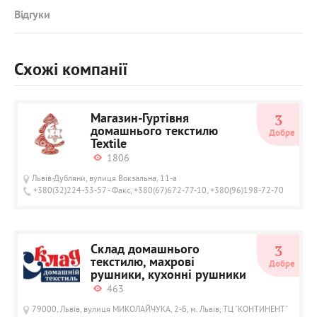
Відгуки
Схожі компанії
Магазин-Гуртівня
3
домашнього текстилю
Добре
Textile
1806
Львів-Дубляни, вулиця Вокзальна, 11-а
+380(32)224-33-57 - Факс, +380(67)672-77-10, +380(96)198-72-70
Склад домашнього
3
текстилю, махрові
Добре
рушники, кухонні рушники
463
79000, Львів, вулиця МИКОЛАЙЧУКА, 2-Б, м. Львів, ТЦ "КОНТИНЕНТ"