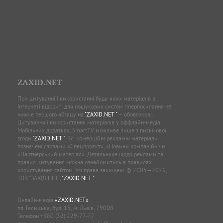
ZAXID.NET
При цитуванні і використанні будь-яких матеріалів в
Інтернеті відкриті для пошукових систем гіперпосилання не
нижче першого абзацу на
"ZAXID.NET "
— обов’язкові.
Цитування і використання матеріалів у оффлайн-медіа,
Мобільних додатках, SmartTV можливе лише з письмової
згоди
"ZAXID.NET "
. Всі комерційні рекламні матеріали
позначені словами «Спецпроєкт», «Новини компаній» чи
«Партнерський матеріал». Детальніше щодо реклами та
правил цитування можна ознайомитись в правилах
користування сайтом. Усі права захищені. © 2005—2026,
ТОВ “ЗАХІД.НЕТ”,
"ZAXID.NET "
.
Онлайн-медіа
«ZAXID.NET»
пл. Галицька, буд. 15, м. Львів, 79008
Телефон
+380 (32) 229-77-77