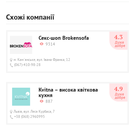
Схожі компанії
4.3
Секс-шоп Brokensofa
Дуже 
9314
добре
м. Кам'янське, вул. Івана Франка, 12
(067)-410-98-28
4.9
Kvitna – висока квіткова
кухня
Дуже 
добре
887
Львів, вул. Леся Курбаса, 7
+38 (068) 2960995