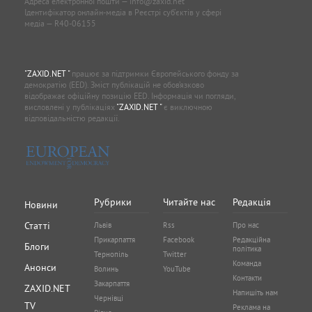
Адреса електронної пошти —
info@zaxid.net
Ідентифікатор онлайн-медіа в Реєстрі суб'єктів у сфері
медіа — R40-06155
"ZAXID.NET "
працює за підтримки Європейського фонду за
демократію (EED). Зміст публікацій не обов’язково
відображає офіційну позицію EED. Інформація чи погляди,
висловлені у публікаціях
"ZAXID.NET "
є виключною
відповідальністю редакції.
Рубрики
Читайте нас
Редакція
Новини
Статті
Львів
Rss
Про нас
Прикарпаття
Facebook
Редакційна
Блоги
політика
Тернопіль
Twitter
Команда
Анонси
Волинь
YouTube
Контакти
Закарпаття
ZAXID.NET
Напишіть нам
Чернівці
TV
Реклама на