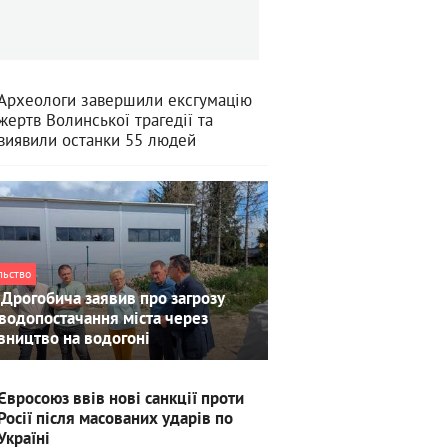
Археологи завершили ексгумацію
жертв Волинської трагедії та
виявили останки 55 людей
льство
Дрогобича заявив про загрозу
водопостачання міста через
вництво на водогоні
Євросоюз ввів нові санкції проти
Росії після масованих ударів по
Україні