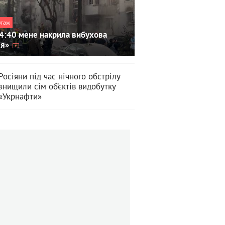
ртаж
4:40 мене накрила вибухова
ля»
Росіяни під час нічного обстрілу
знищили сім об’єктів видобутку
«Укрнафти»