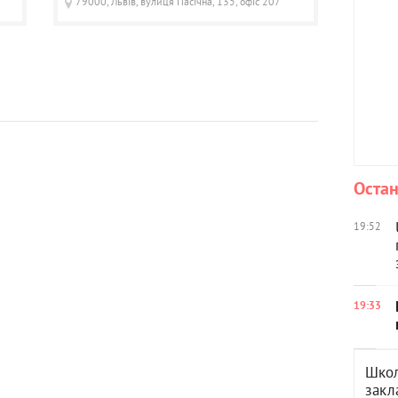
79000, Львів, вулиця Пасічна, 135, офіс 207
Остан
19:52
19:33
Школ
закл