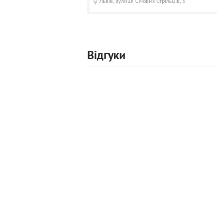
Львів, вулиця Січових Стрільців, 3
Відгуки