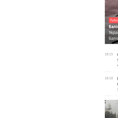
Публі
Балі
Укра
балі
18:15
18:10