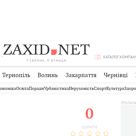
КАТАЛОГ КОМПАН
7 СЕРПНЯ, П'ЯТНИЦЯ
Тернопіль
Волинь
Закарпаття
Чернівці
Стрий
Публікації
Авто
ономіка
Освіта
Поради
Урбаністика
Нерухомість
Спорт
Культура
Здоро
Дрогобич
Світ
Економіка
0
Хмельницький
Кіно
Дім
Вінниця
Фото
Освіта
ОЦІНИТИ