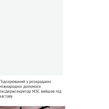
Підозрюваний у розкраданні
міжнародної допомоги
ексдержсекретар МЗС вийшов під
заставу