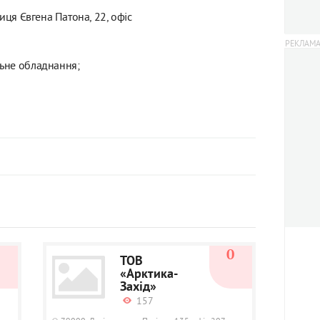
лиця Євгена Патона, 22, офіс
ьне обладнання;
0
0
ТОВ
«Арктика-
Захід»
157