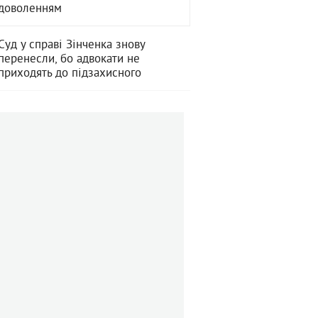
адоволенням
Суд у справі Зінченка знову
перенесли, бо адвокати не
приходять до підзахисного