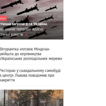
кації
стична загроза для України.
їні конче потрібні власні
стичні ракети
Фігурантка «плівок Міндіча»
увійшла до керівництва
«Українських розподільних мереж»
Ресторан у скандальному самобуді
в центрі Львова повідомив про
закриття