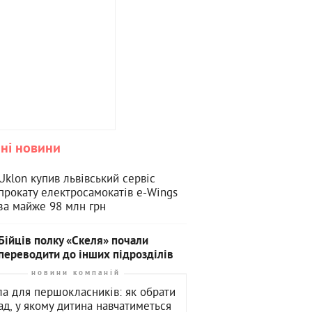
ні новини
Uklon купив львівський сервіс
прокату електросамокатів e-Wings
за майже 98 млн грн
Бійців полку «Скеля» почали
переводити до інших підрозділів
новини компаній
а для першокласників: як обрати
ад, у якому дитина навчатиметься