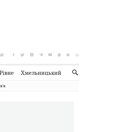
ІЙ
Рівне
Хмельницький
Словко
Культура
вʼя
Рецепти
Здоров'я
Спорт
Краєзнавство
Нерухомість
Домашні тварини