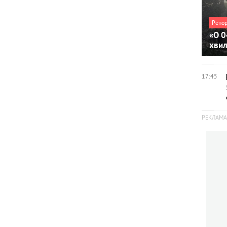
Репо
«О 0
хви
17:45