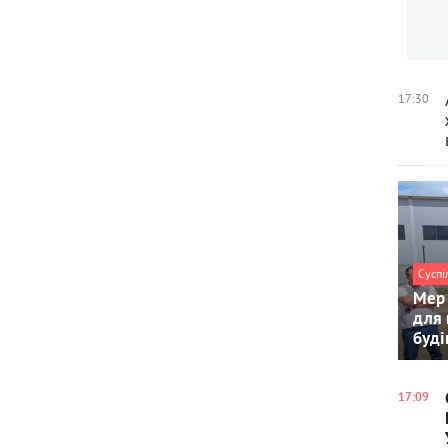
17:30
Суспі
Мер 
для 
буді
17:09