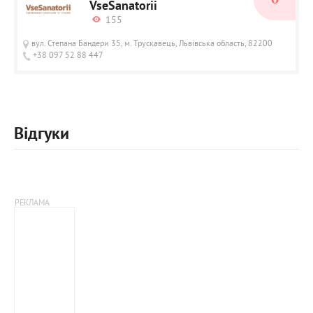
VseSanatorii
155
вул. Степана Бандери 35, м. Трускавець, Львівська область, 82200
+38 097 52 88 447
Відгуки