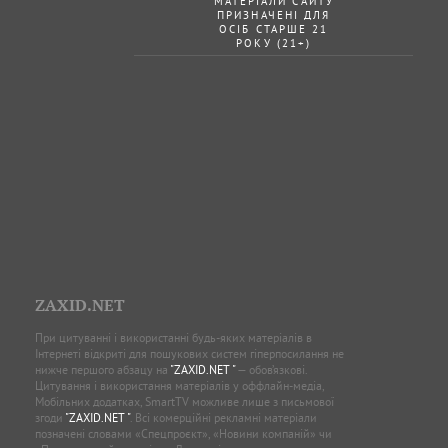
МАТЕРІАЛИ САЙТУ
ПРИЗНАЧЕНІ ДЛЯ
ОСІБ СТАРШЕ 21
РОКУ (21+)
ZAXID.NET
При цитуванні і використанні будь-яких матеріалів в
Інтернеті відкриті для пошукових систем гіперпосилання не
нижче першого абзацу на
"ZAXID.NET "
— обов’язкові.
Цитування і використання матеріалів у оффлайн-медіа,
Мобільних додатках, SmartTV можливе лише з письмової
згоди
"ZAXID.NET "
. Всі комерційні рекламні матеріали
позначені словами «Спецпроєкт», «Новини компаній» чи