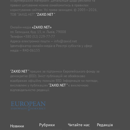
«Партнерський матеріал». Детальніше щодо реклами та
правил цитування можна ознайомитись в правилах
користування сайтом. Усі права захищені. © 2005—2026,
ТОВ “ЗАХІД.НЕТ”,
"ZAXID.NET "
.
Онлайн-медіа
«ZAXID.NET»
пл. Галицька, буд. 15, м. Львів, 79008
Телефон
+380 (32) 229-77-77
Адреса електронної пошти —
info@zaxid.net
Ідентифікатор онлайн-медіа в Реєстрі суб'єктів у сфері
медіа — R40-06155
"ZAXID.NET "
працює за підтримки Європейського фонду за
демократію (EED). Зміст публікацій не обов’язково
відображає офіційну позицію EED. Інформація чи погляди,
висловлені у публікаціях
"ZAXID.NET "
є виключною
відповідальністю редакції.
Рубрики
Читайте нас
Редакція
Новини