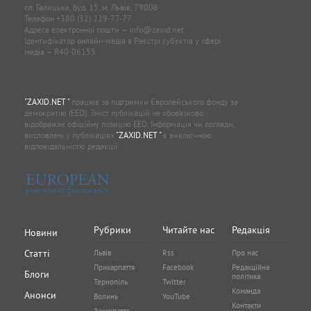
пл. Галицька, буд. 15, м. Львів, 79008
Телефон
+380 (32) 229-77-77
Адреса електронної пошти —
info@zaxid.net
Ідентифікатор онлайн-медіа в Реєстрі суб'єктів у сфері
медіа — R40-06155
"ZAXID.NET "
працює за підтримки Європейського фонду за
демократію (EED). Зміст публікацій не обов’язково
відображає офіційну позицію EED. Інформація чи погляди,
висловлені у публікаціях
"ZAXID.NET "
є виключною
відповідальністю редакції.
Рубрики
Читайте нас
Редакція
Новини
Статті
Львів
Rss
Про нас
Прикарпаття
Facebook
Редакційна
Блоги
політика
Тернопіль
Twitter
Команда
Анонси
Волинь
YouTube
Контакти