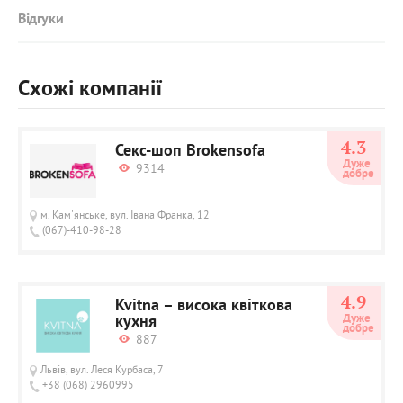
Відгуки
Схожі компанії
4.3
Секс-шоп Brokensofa
Дуже 
9314
добре
м. Кам'янське, вул. Івана Франка, 12
(067)-410-98-28
4.9
Kvitna – висока квіткова
кухня
Дуже 
добре
887
Львів, вул. Леся Курбаса, 7
+38 (068) 2960995