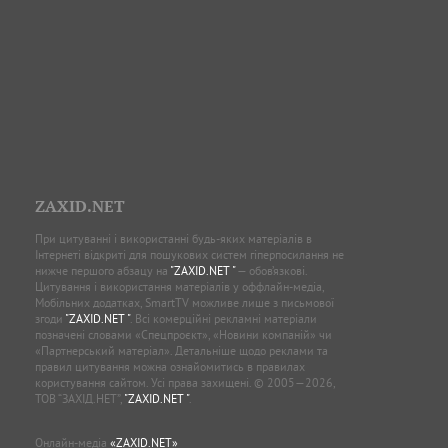
ZAXID.NET
При цитуванні і використанні будь-яких матеріалів в
Інтернеті відкриті для пошукових систем гіперпосилання не
нижче першого абзацу на
"ZAXID.NET "
— обов’язкові.
Цитування і використання матеріалів у оффлайн-медіа,
Мобільних додатках, SmartTV можливе лише з письмової
згоди
"ZAXID.NET "
. Всі комерційні рекламні матеріали
позначені словами «Спецпроєкт», «Новини компаній» чи
«Партнерський матеріал». Детальніше щодо реклами та
правил цитування можна ознайомитись в правилах
користування сайтом. Усі права захищені. © 2005—2026,
ТОВ “ЗАХІД.НЕТ”,
"ZAXID.NET "
.
Онлайн-медіа
«ZAXID.NET»