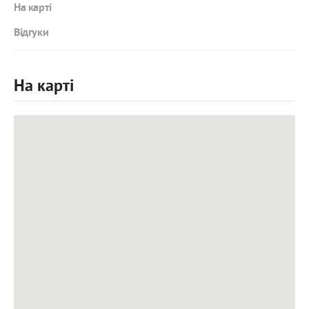
На карті
Відгуки
На карті