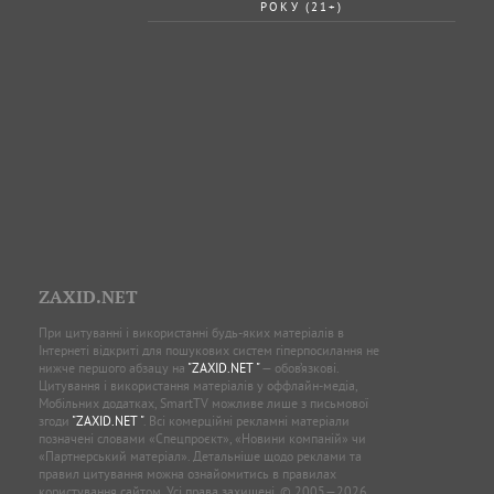
РОКУ (21+)
ZAXID.NET
При цитуванні і використанні будь-яких матеріалів в
Інтернеті відкриті для пошукових систем гіперпосилання не
нижче першого абзацу на
"ZAXID.NET "
— обов’язкові.
Цитування і використання матеріалів у оффлайн-медіа,
Мобільних додатках, SmartTV можливе лише з письмової
згоди
"ZAXID.NET "
. Всі комерційні рекламні матеріали
позначені словами «Спецпроєкт», «Новини компаній» чи
«Партнерський матеріал». Детальніше щодо реклами та
правил цитування можна ознайомитись в правилах
користування сайтом. Усі права захищені. © 2005—2026,