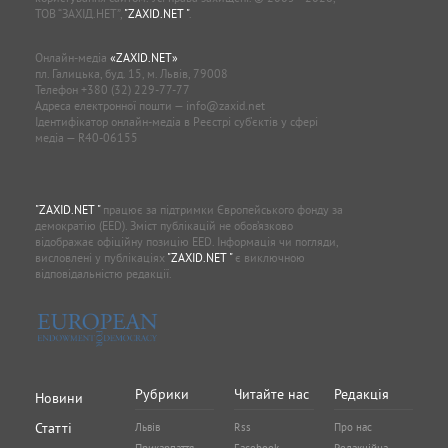
ТОВ “ЗАХІД.НЕТ”,
"ZAXID.NET "
.
Онлайн-медіа
«ZAXID.NET»
пл. Галицька, буд. 15, м. Львів, 79008
Телефон
+380 (32) 229-77-77
Адреса електронної пошти —
info@zaxid.net
Ідентифікатор онлайн-медіа в Реєстрі суб'єктів у сфері
медіа — R40-06155
"ZAXID.NET "
працює за підтримки Європейського фонду за
демократію (EED). Зміст публікацій не обов’язково
відображає офіційну позицію EED. Інформація чи погляди,
висловлені у публікаціях
"ZAXID.NET "
є виключною
відповідальністю редакції.
Рубрики
Читайте нас
Редакція
Новини
Статті
Львів
Rss
Про нас
Прикарпаття
Facebook
Редакційна