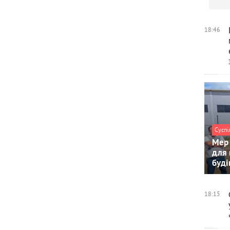
18:46
Суспі
Мер 
для 
буді
18:15