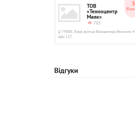
ТОВ
Відм
«Техноцентр
Маяк»
701
79000, Львів, вулиця Володимира Великого, 4
офіс 127
Відгуки