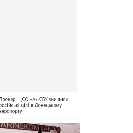
Дронарі ЦСО «А» СБУ знищили
російські цілі в Донецькому
аеропорту