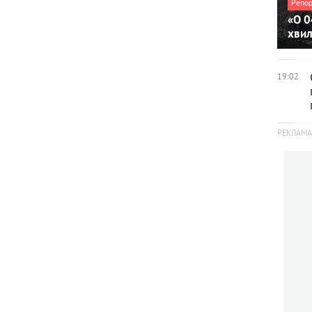
Репо
«О 0
хви
19:02