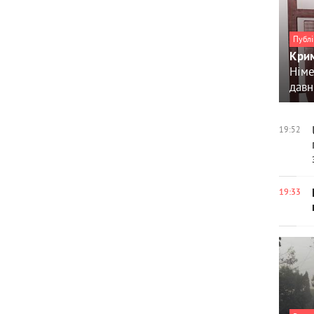
Публі
Крим
Німе
давн
19:52
19:33