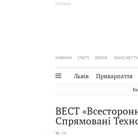
НОВИНИ
СТАТТІ
БЛОГИ
ZAXID.NET TV
Львів
Прикарпаття
Івано-Франківськ
Рівне
Ек
Тернопіль
Львів
ВЕСТ «Всесторон
Волинь
Чернівці
Спрямовані Техно
Закарпаття
Шептицький
56