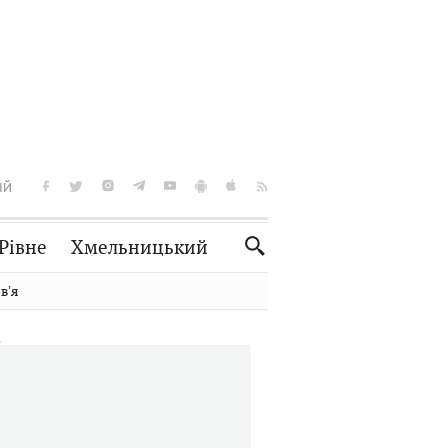
ІЙ
Рівне
Хмельницький
Словко
Культура
вʼя
Рецепти
Здоров'я
Спорт
Краєзнавство
Нерухомість
Домашні тварини