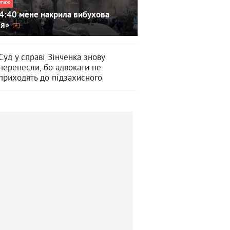
ртаж
4:40 мене накрила вибухова
ля»
Суд у справі Зінченка знову
перенесли, бо адвокати не
приходять до підзахисного