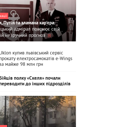
кації
, Путін та зламана кар'єра.
цький адмірал пояснює свій
ій незручний прогноз
Uklon купив львівський сервіс
прокату електросамокатів e-Wings
за майже 98 млн грн
Бійців полку «Скеля» почали
переводити до інших підрозділів