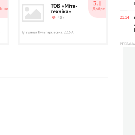
5
3.1
ТОВ «Міта-
інно
Добре
техніка»
485
21:14
,
вулиця Кульпарківська, 222-А