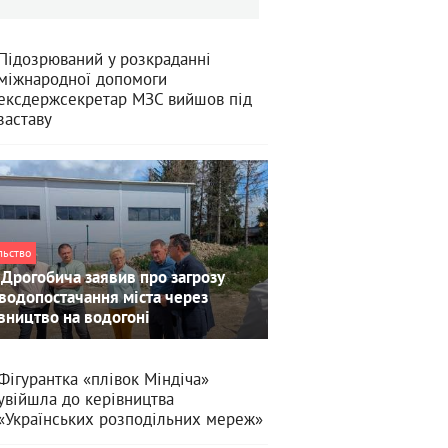
Підозрюваний у розкраданні
міжнародної допомоги
ексдержсекретар МЗС вийшов під
заставу
льство
Дрогобича заявив про загрозу
водопостачання міста через
вництво на водогоні
Фігурантка «плівок Міндіча»
увійшла до керівництва
«Українських розподільних мереж»