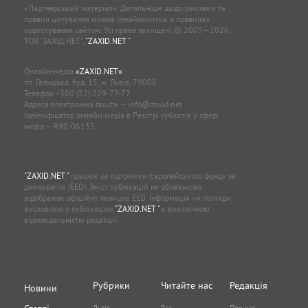
«Партнерський матеріал». Детальніше щодо реклами та
правил цитування можна ознайомитись в правилах
користування сайтом. Усі права захищені. © 2005—2026,
ТОВ “ЗАХІД.НЕТ”,
"ZAXID.NET "
.
Онлайн-медіа
«ZAXID.NET»
пл. Галицька, буд. 15, м. Львів, 79008
Телефон
+380 (32) 229-77-77
Адреса електронної пошти —
info@zaxid.net
Ідентифікатор онлайн-медіа в Реєстрі суб'єктів у сфері
медіа — R40-06155
"ZAXID.NET "
працює за підтримки Європейського фонду за
демократію (EED). Зміст публікацій не обов’язково
відображає офіційну позицію EED. Інформація чи погляди,
висловлені у публікаціях
"ZAXID.NET "
є виключною
відповідальністю редакції.
Рубрики
Читайте нас
Редакція
Новини