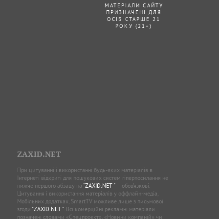
МАТЕРІАЛИ САЙТУ
ПРИЗНАЧЕНІ ДЛЯ
ОСІБ СТАРШЕ 21
РОКУ (21+)
ZAXID.NET
При цитуванні і використанні будь-яких матеріалів в
Інтернеті відкриті для пошукових систем гіперпосилання не
нижче першого абзацу на
"ZAXID.NET "
— обов’язкові.
Цитування і використання матеріалів у оффлайн-медіа,
Мобільних додатках, SmartTV можливе лише з письмової
згоди
"ZAXID.NET "
. Всі комерційні рекламні матеріали
позначені словами «Спецпроєкт», «Новини компаній» чи