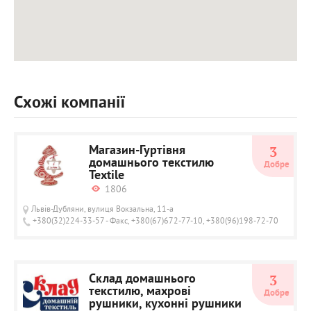
Схожі компанії
Магазин-Гуртівня
3
домашнього текстилю
Добре
Textile
1806
Львів-Дубляни, вулиця Вокзальна, 11-а
+380(32)224-33-57 - Факс, +380(67)672-77-10, +380(96)198-72-70
Склад домашнього
3
текстилю, махрові
Добре
рушники, кухонні рушники