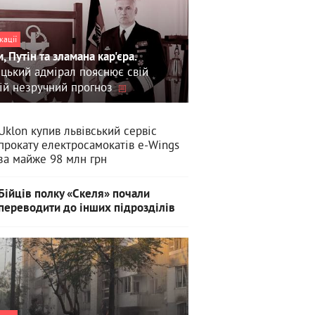
кації
, Путін та зламана кар'єра.
цький адмірал пояснює свій
ій незручний прогноз
Uklon купив львівський сервіс
прокату електросамокатів e-Wings
за майже 98 млн грн
Бійців полку «Скеля» почали
переводити до інших підрозділів