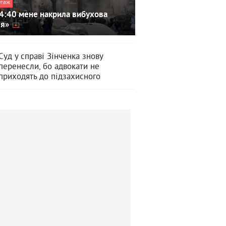
ртаж
4:40 мене накрила вибухова
ля»
Суд у справі Зінченка знову
перенесли, бо адвокати не
приходять до підзахисного