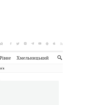
ІЙ
Рівне
Хмельницький
Словко
Культура
вʼя
Рецепти
Здоров'я
Спорт
Краєзнавство
Нерухомість
Домашні тварини