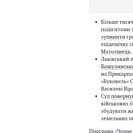
Більше тисяч
пацієнтами з
зупинити
гр
епідемічну 
Матолінець
.
Львівський 
Кошулинськ
на Прикарпат
«Буковель» 
Василеві Вір
Суд
поверну
військових 
збудувати ж
земельних о
Програма
«Чорне 