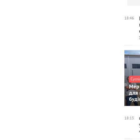
18:46
Суспі
Мер 
для 
буді
18:15