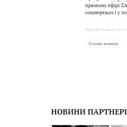
прямому ефірі ZA
соцмережах і у ло
Якщо Ви виявили помилк
Головні новини
Продаж землі
В
Олександр Шевченк
Василь Вірастюк
«Чорне і біле»
НОВИНИ ПАРТНЕР