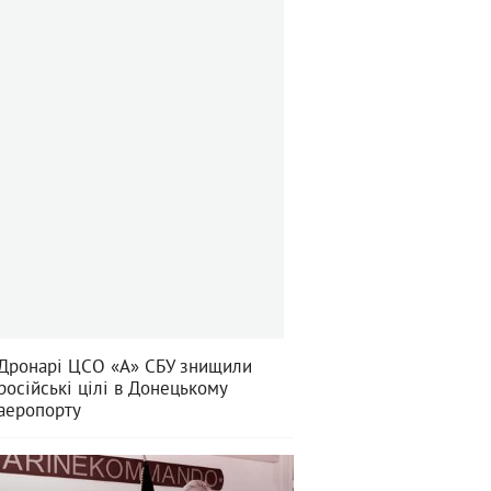
Дронарі ЦСО «А» СБУ знищили
російські цілі в Донецькому
аеропорту