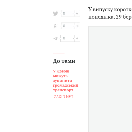
У випуску коротк
0
понеділка, 29 бер
0
0
До теми
У Львові
можуть
зупинити
громадський
транспорт
ZAXID.NET