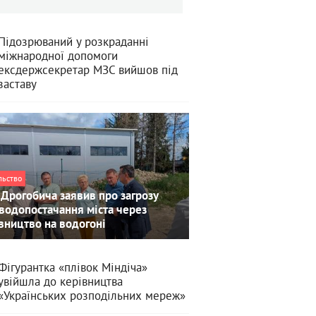
Підозрюваний у розкраданні
міжнародної допомоги
ексдержсекретар МЗС вийшов під
заставу
льство
Дрогобича заявив про загрозу
водопостачання міста через
вництво на водогоні
Фігурантка «плівок Міндіча»
увійшла до керівництва
«Українських розподільних мереж»