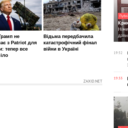
Публі
Крим
Німе
давн
19:52
19:33
ZAXID.NET