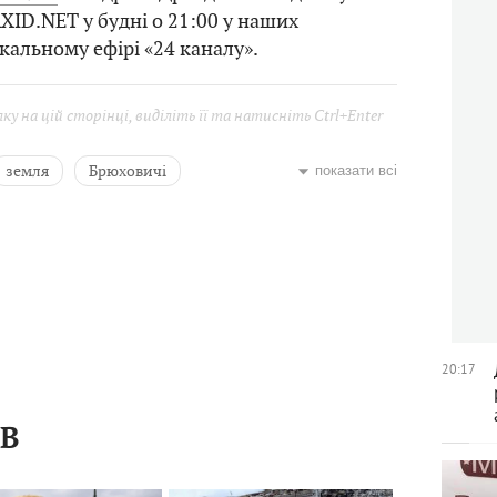
XID.NET у будні о 21:00 у наших
кальному ефірі «24 каналу».
у на цій сторінці, виділіть її та натисніть Ctrl+Enter
земля
Брюховичі
показати всі
ибори
коронавірус Covid-19
о
Руслан Кошулинський
Наталія Матолінець
20:17
ІВ