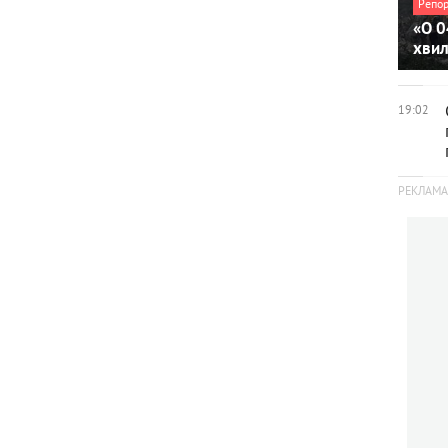
Репо
«О 0
хви
19:02