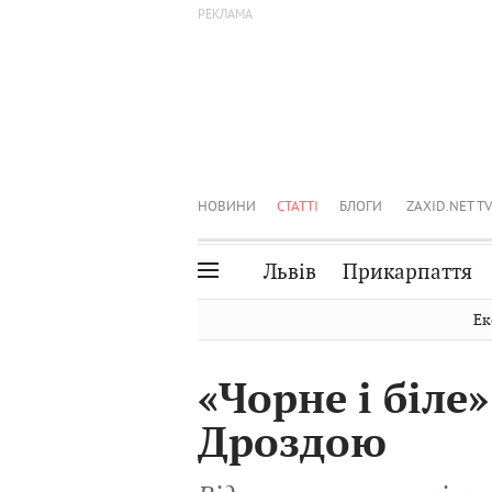
НОВИНИ
СТАТТІ
БЛОГИ
ZAXID.NET TV
Львів
Прикарпаття
Івано-Франківськ
Рівне
Ек
Тернопіль
Львів
«Чорне і біле
Волинь
Чернівці
Дроздою
Закарпаття
Шептицький