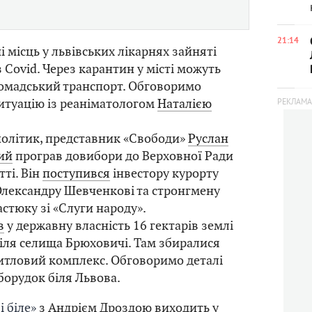
21:14
і місць у львівських лікарнях зайняті
 Covid. Через карантин у місті можуть
омадський транспорт. Обговоримо
ситуацію із реаніматологом
Наталією
політик, представник «Свободи»
Руслан
ий
програв довибори до Верховної Ради
ті. Він
поступився
інвестору курорту
Олександру Шевченкові та стронгмену
астюку зі «Слуги народу».
в
у державну власність 16 гектарів землі
біля селища Брюховичі. Там збиралися
итловий комплекс. Обговоримо деталі
борудок біля Львова.
і біле»
з Андрієм Дроздою виходить у