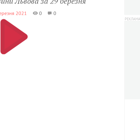
вини Львова за 29 березня
березня 2021
0
0