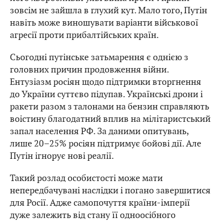
зовсім не зайшла в глухий кут. Мало того, Путін
навіть може виношувати варіанти військової
агресії проти прибалтійських країн.
Сьогодні путінське затьмарення є однією з
головних причин продовження війни.
Ентузіазм росіян щодо підтримки вторгнення
до України суттєво підупав. Українські дрони і
ракети разом з талонами на бензин справляють
воістину благодатний вплив на мілітаристський
запал населення РФ. За даними опитувань,
лише 20–25% росіян підтримує бойові дії. Але
Путін ігнорує нові реалії.
Такий розлад особистості може мати
непередбачувані наслідки і погано завершитися
для Росії. Адже самопочуття країни-імперії
дуже залежить від стану її одноосібного