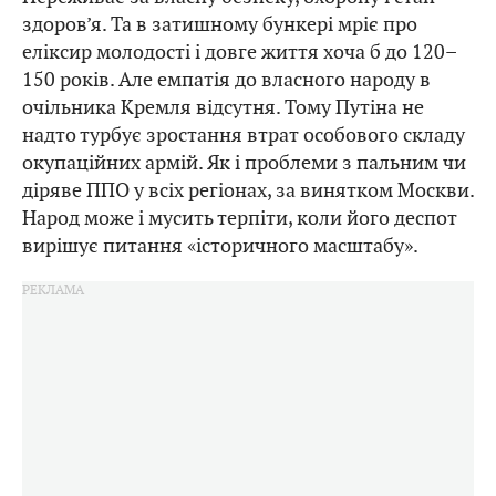
здоров’я. Та в затишному бункері мріє про
еліксир молодості і довге життя хоча б до 120–
150 років. Але емпатія до власного народу в
очільника Кремля відсутня. Тому Путіна не
надто турбує зростання втрат особового складу
окупаційних армій. Як і проблеми з пальним чи
діряве ППО у всіх регіонах, за винятком Москви.
Народ може і мусить терпіти, коли його деспот
вирішує питання «історичного масштабу».