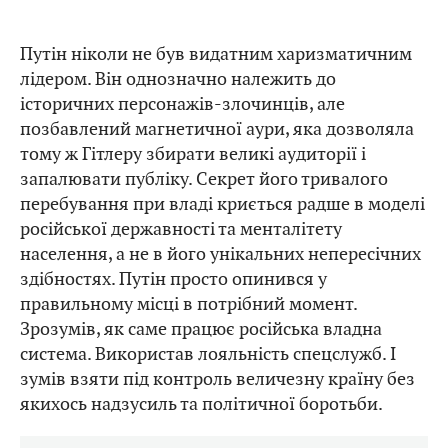
Путін ніколи не був видатним харизматичним
лідером. Він однозначно належить до
історичних персонажів-злочинців, але
позбавлений магнетичної аури, яка дозволяла
тому ж Гітлеру збирати великі аудиторії і
запалювати публіку. Секрет його тривалого
перебування при владі криється радше в моделі
російської державності та менталітету
населення, а не в його унікальних непересічних
здібностях. Путін просто опинився у
правильному місці в потрібний момент.
Зрозумів, як саме працює російська владна
система. Використав лояльність спецслужб. І
зумів взяти під контроль величезну країну без
якихось надзусиль та політичної боротьби.