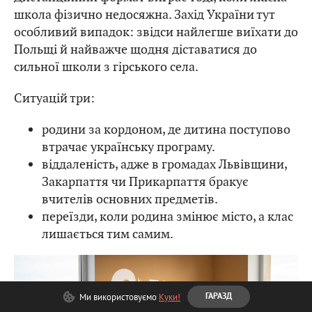
школа фізично недосяжна. Захід України тут
особливий випадок: звідси найлегше виїхати до
Польщі й найважче щодня діставатися до
сильної школи з гірського села.
Ситуацій три:
родини за кордоном, де дитина поступово
втрачає українську програму.
віддаленість, адже в громадах Львівщини,
Закарпаття чи Прикарпаття бракує
вчителів основних предметів.
переїзди, коли родина змінює місто, а клас
лишається тим самим.
Ми використовуємо
Куки!
ГАРАЗД