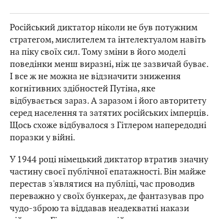
Російський диктатор ніколи не був потужним
стратегом, мислителем та інтелектуалом навіть
на піку своїх сил. Тому зміни в його моделі
поведінки менш виразні, ніж це зазвичай буває.
І все ж не можна не відзначити зниження
когнітивних здібностей Путіна, яке
відбувається зараз. А заразом і його авторитету
серед населення та затятих російських імперців.
Щось схоже відбувалося з Гітлером напередодні
поразки у війні.
У 1944 році німецький диктатор втратив значну
частину своєї публічної епатажності. Він майже
перестав з'являтися на публіці, час проводив
переважно у своїх бункерах, де фантазував про
чудо-зброю та віддавав неадекватні накази