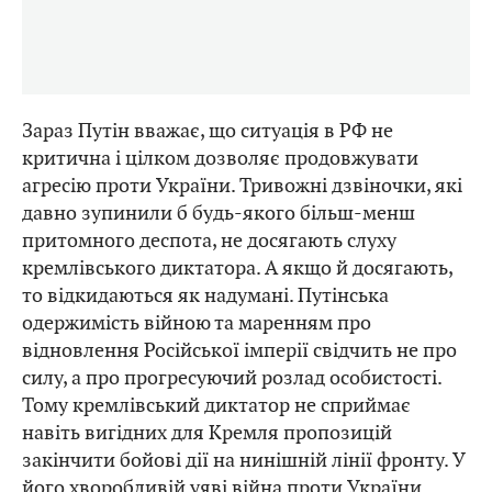
Зараз Путін вважає, що ситуація в РФ не
критична і цілком дозволяє продовжувати
агресію проти України. Тривожні дзвіночки, які
давно зупинили б будь-якого більш-менш
притомного деспота, не досягають слуху
кремлівського диктатора. А якщо й досягають,
то відкидаються як надумані. Путінська
одержимість війною та маренням про
відновлення Російської імперії свідчить не про
силу, а про прогресуючий розлад особистості.
Тому кремлівський диктатор не сприймає
навіть вигідних для Кремля пропозицій
закінчити бойові дії на нинішній лінії фронту. У
його хворобливій уяві війна проти України