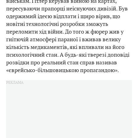
військам. Гітлер керував війною на картах,
пересуваючи прапорці неіснуючих дивізій. Був
одержимий ідеєю відплати і щиро вірив, що
новітні технологічні розробки зможуть
переломити хід війни. До того ж фюрер жив у
гнітючій атмосфері параної і вживав велику
кількість медикаментів, які впливали на його
психологічний стан. А будь-які тверезі доповіді
розвідки про реальний стан справ називав
«єврейсько-більшовицькою пропагандою».