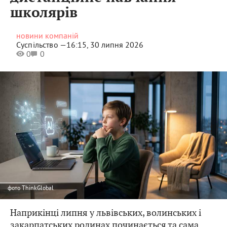
школярів
новини компаній
Суспільство —
16:15, 30 липня 2026
0
0
фото
ThinkGlobal
Наприкінці липня у львівських, волинських і
закарпатських родинах починається та сама