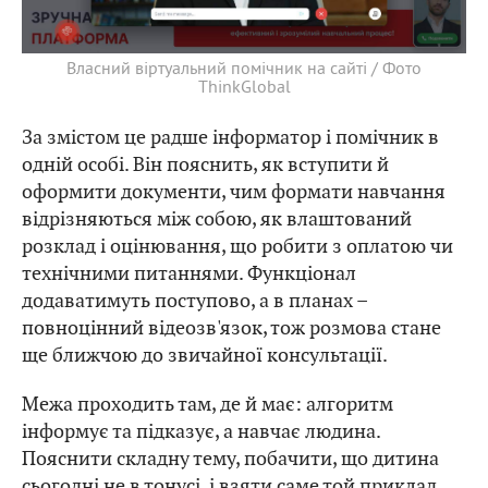
Власний віртуальний помічник на сайті / Фото
ThinkGlobal
За змістом це радше інформатор і помічник в
одній особі. Він пояснить, як вступити й
оформити документи, чим формати навчання
відрізняються між собою, як влаштований
розклад і оцінювання, що робити з оплатою чи
технічними питаннями. Функціонал
додаватимуть поступово, а в планах –
повноцінний відеозв'язок, тож розмова стане
ще ближчою до звичайної консультації.
Межа проходить там, де й має: алгоритм
інформує та підказує, а навчає людина.
Пояснити складну тему, побачити, що дитина
сьогодні не в тонусі, і взяти саме той приклад,