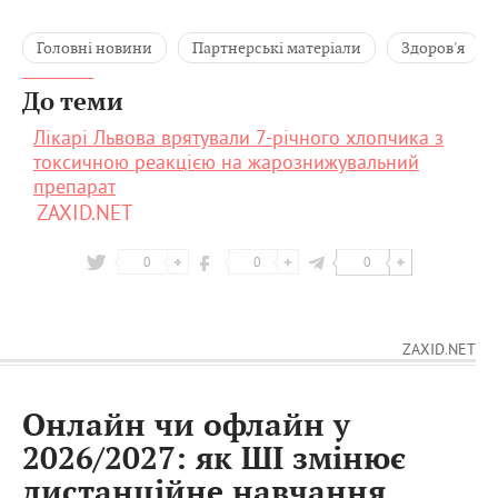
Головні новини
Партнерські матеріали
Здоров'я
До теми
Лікарі Львова врятували 7-річного хлопчика з
токсичною реакцією на жарознижувальний
препарат
ZAXID.NET
0
0
0
ZAXID.NET
Онлайн чи офлайн у
2026/2027: як ШІ змінює
дистанційне навчання