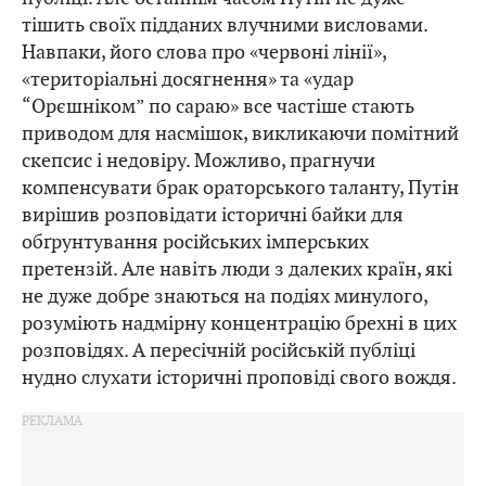
тішить своїх підданих влучними висловами.
Навпаки, його слова про «червоні лінії»,
«територіальні досягнення» та «удар
“Орєшніком” по сараю» все частіше стають
приводом для насмішок, викликаючи помітний
скепсис і недовіру. Можливо, прагнучи
компенсувати брак ораторського таланту, Путін
вирішив розповідати історичні байки для
обґрунтування російських імперських
претензій. Але навіть люди з далеких країн, які
не дуже добре знаються на подіях минулого,
розуміють надмірну концентрацію брехні в цих
розповідях. А пересічній російській публіці
нудно слухати історичні проповіді свого вождя.