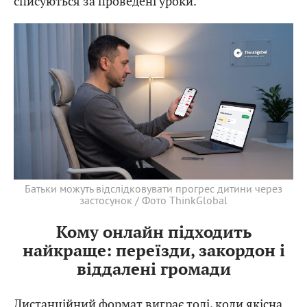
списуються за проведені уроки.
Батьки можуть відслідковувати прогрес дитини через
застосунок / Фото ThinkGlobal
Кому онлайн підходить
найкраще: переїзди, закордон і
віддалені громади
Дистанційний формат виграє тоді, коли якісна