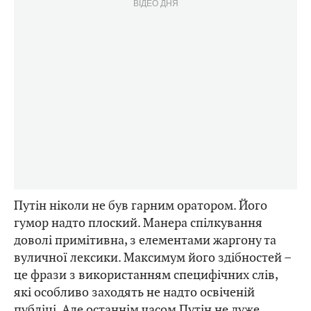
ВІДЕО ДНЯ
Путін ніколи не був гарним оратором. Його
гумор надто плоский. Манера спілкування
доволі примітивна, з елементами жаргону та
вуличної лексики. Максимум його здібностей –
це фрази з використанням специфічних слів,
які особливо заходять не надто освіченій
публіці. Але останнім часом Путін не дуже