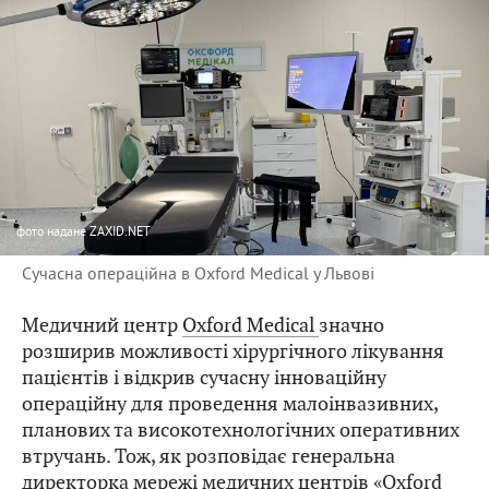
фото
надане ZAXID.NET
Сучасна операційна в Oxford Medical у Львові
Медичний центр
Oxford Medical
значно
розширив можливості хірургічного лікування
пацієнтів і відкрив сучасну інноваційну
операційну для проведення малоінвазивних,
планових та високотехнологічних оперативних
втручань. Тож, як розповідає генеральна
директорка мережі медичних центрів «Oxford