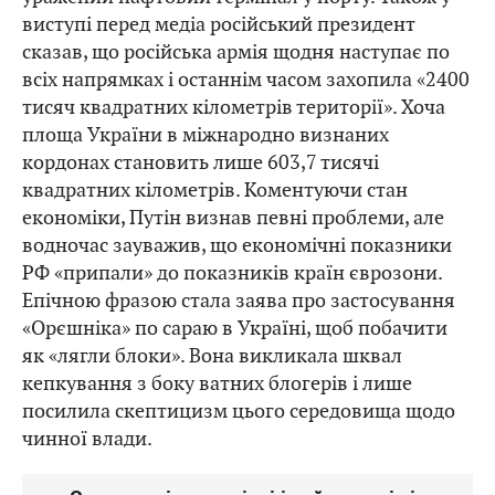
виступі перед медіа російський президент
сказав, що російська армія щодня наступає по
всіх напрямках і останнім часом захопила «2400
тисяч квадратних кілометрів території». Хоча
площа України в міжнародно визнаних
кордонах становить лише 603,7 тисячі
квадратних кілометрів. Коментуючи стан
економіки, Путін визнав певні проблеми, але
водночас зауважив, що економічні показники
РФ «припали» до показників країн єврозони.
Епічною фразою стала заява про застосування
«Орєшніка» по сараю в Україні, щоб побачити
як «лягли блоки». Вона викликала шквал
кепкування з боку ватних блогерів і лише
посилила скептицизм цього середовища щодо
чинної влади.