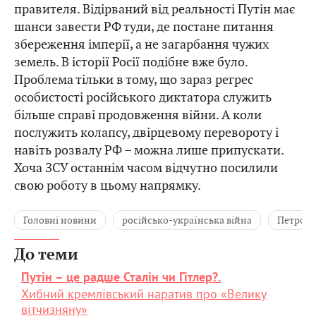
правителя. Відірваний від реальності Путін має
шанси завести РФ туди, де постане питання
збереження імперії, а не загарбання чужих
земель. В історії Росії подібне вже було.
Проблема тільки в тому, що зараз регрес
особистості російського диктатора служить
більше справі продовження війни. А коли
послужить колапсу, двірцевому перевороту і
навіть розвалу РФ – можна лише припускати.
Хоча ЗСУ останнім часом відчутно посилили
свою роботу в цьому напрямку.
Головні новини
російсько-українська війна
Петро Г
До теми
Путін – це радше Сталін чи Гітлер?.
Хибний кремлівський наратив про «Велику
вітчизняну»