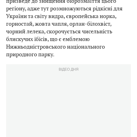
призведе до знищення біорозмаїття цього
регіону, адже тут розмножуються рідкісні для
України та світу видра, європейська норка,
горностай, жовта чапля, орлан-білохвіст,
чорний лелека, скорочується чисельність
блискучих ібісів, що є емблемою
Нижньодністровського національного
природного парку.
ВІДЕО ДНЯ