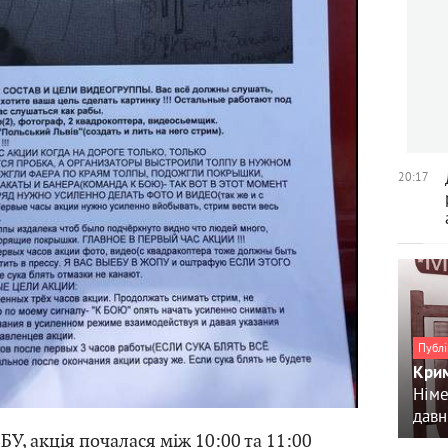
20:17
Публі
Крим
Німе
давн
У, акція почалася між 10:00 та 11:00