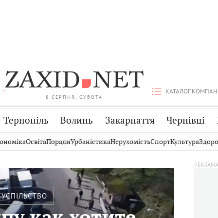
КАТАЛОГ КОМПАН
8 СЕРПНЯ, СУБОТА
Тернопіль
Волинь
Закарпаття
Чернівці
Стрий
Публікації
Авто
ономіка
Освіта
Поради
Урбаністика
Нерухомість
Спорт
Культура
Здоро
Дрогобич
Світ
Економіка
Хмельницький
Кіно
Дім
Вінниця
Фото
Освіта
СУСПІЛЬСТВО