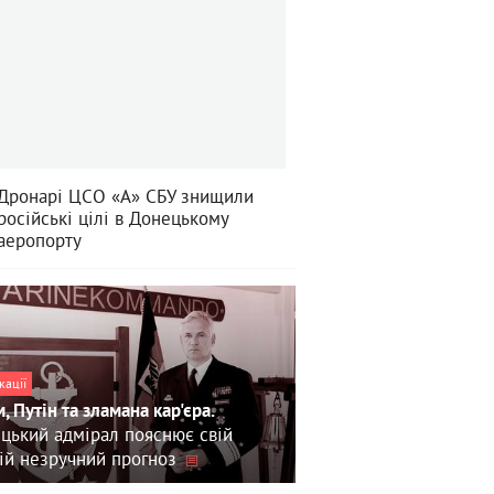
Дронарі ЦСО «А» СБУ знищили
російські цілі в Донецькому
аеропорту
кації
, Путін та зламана кар'єра.
цький адмірал пояснює свій
ій незручний прогноз