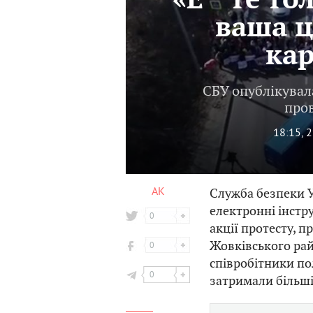
«Е**те то
ваша ц
кар
СБУ опублікувал
пров
18:15, 
АК
Служба безпеки У
електронні інстр
0
акції протесту, п
Жовківського ра
0
співробітники по
0
затримали більшіс