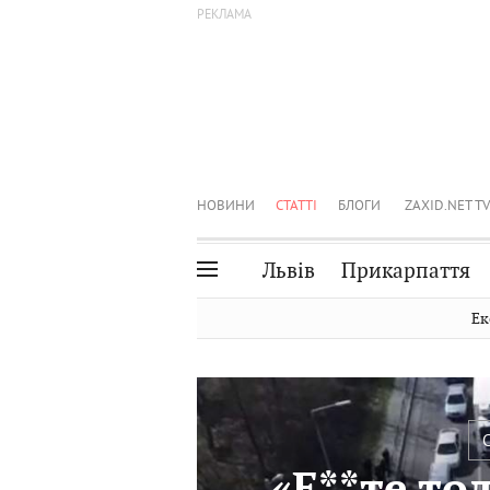
НОВИНИ
СТАТТІ
БЛОГИ
ZAXID.NET TV
Львів
Прикарпаття
Івано-Франківськ
Рівне
Ек
Тернопіль
Львів
Волинь
Чернівці
Закарпаття
Шептицький