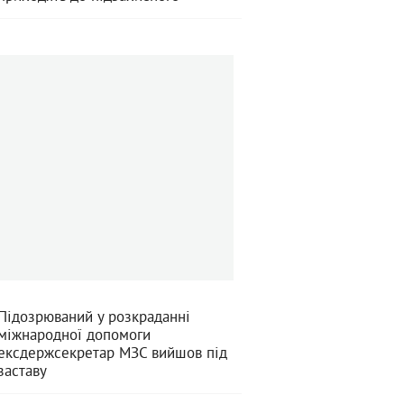
Підозрюваний у розкраданні
міжнародної допомоги
ексдержсекретар МЗС вийшов під
заставу