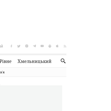
ІЙ
Рівне
Хмельницький
Словко
Культура
вʼя
Рецепти
Здоров'я
Спорт
Краєзнавство
Нерухомість
Домашні тварини