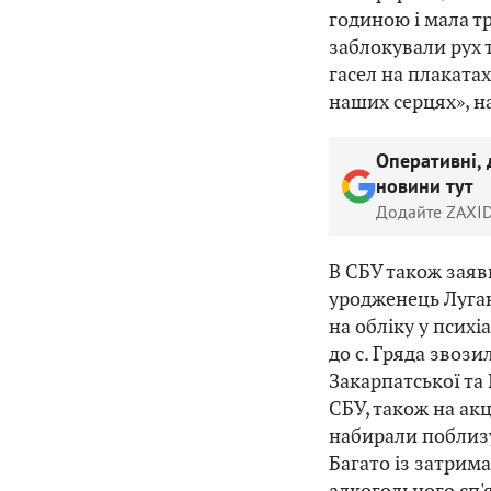
годиною і мала тр
заблокували рух 
гасел на плакатах
наших серцях», н
Оперативні, 
новини тут
Додайте ZAXID
В СБУ також заяви
уродженець Луга
на обліку у псих
до с. Гряда звоз
Закарпатської та
СБУ, також на акц
набирали поблизу
Багато із затрим
алкогольного сп'я