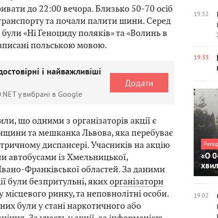
ивати до 22:00 вечора. Близько 50-70 осіб
19:52
транспорту та почали палити шини. Серед
 були «Ні Геноциду поляків» та «Волинь в
аписані польською мовою.
19:33
достовірні і найважливіші
Додати
.NET у вибрані в Google
ли, що одними з організаторів акції є
нщини та мешканка Львова, яка перебуває
іатричному диспансері. Учасників на акцію
Репо
«О 0
или автобусами із Хмельницької,
хви
 Івано-Франківської областей. За даними
ії були безпритульні, яких
організатори
 місцевого ринку, та неповнолітні особи.
19:02
аних були у стані наркотичного або
ніння. За участь у акції, за інформацією