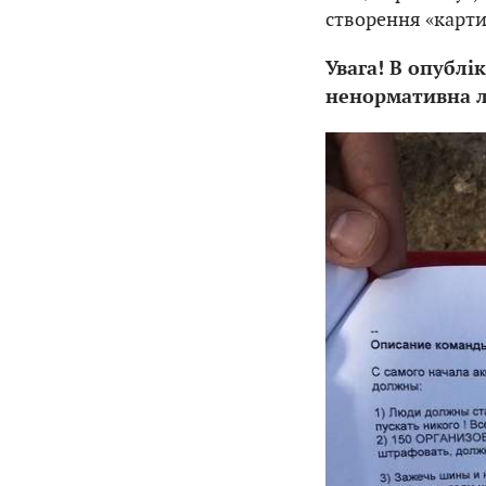
створення «карти
Увага! В опублі
ненормативна л