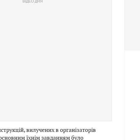
ВІДЕО ДНЯ
нструкцій, вилучених в організаторів
, основним їхнім завданням було