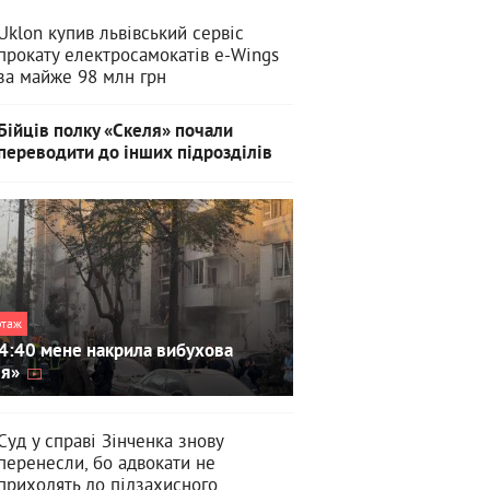
Uklon купив львівський сервіс
прокату електросамокатів e-Wings
за майже 98 млн грн
Бійців полку «Скеля» почали
переводити до інших підрозділів
ртаж
4:40 мене накрила вибухова
ля»
Суд у справі Зінченка знову
перенесли, бо адвокати не
приходять до підзахисного