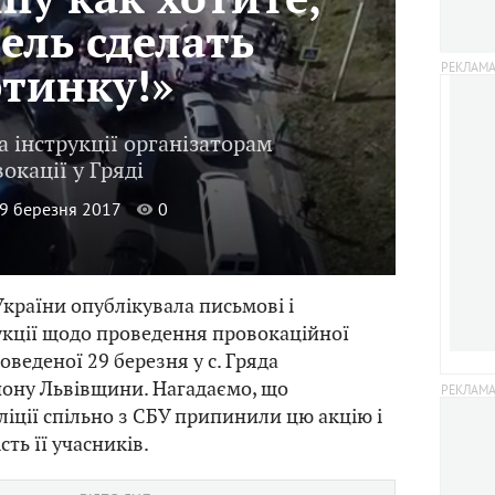
лпу как хотите,
ель сделать
тинку!»
а інструкції організаторам
окації у Гряді
29 березня 2017
0
країни опублікувала письмові і
укції щодо проведення провокаційної
роведеної 29 березня у с. Гряда
йону Львівщини. Нагадаємо, що
ліції спільно з СБУ припинили цю акцію і
ть її учасників.