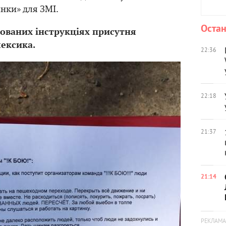
нки» для ЗМІ.
Остан
кованих інструкціях присутня
ексика.
22:36
22:18
21:37
21:14