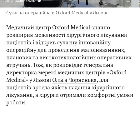
фото
надане ZAXID.NET
Сучасна операційна в Oxford Medical у Львові
Медичний центр
Oxford Medical
значно
розширив можливості хірургічного лікування
пацієнтів і відкрив сучасну інноваційну
операційну для проведення малоінвазивних,
планових та високотехнологічних оперативних
втручань. Тож, як розповідає генеральна
директорка мережі медичних центрів «Oxford
Medical» у Львові
Ольга Чорненька
, для
пацієнтів зросла якість надання хірургічного
лікування, а хірурги отримали комфортні умови
роботи.