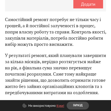
Додати
Самостійний ремонт потребує не тільки часу і
грошей, а й постійної залученості в процес,
попри власну роботу та справи. Контроль якості,
закупівля матеріалів, потреба постійно робити
вибір можуть просто виснажити.
У результаті ремонт, який планували завершити
за кілька місяців, нерідко розтягується майже
на рік, а фінальна сума значно перевищує
початкові розрахунки. Саме тому найкраще
знайти рішення, що дозволить отримати готове
житло без зайвих організаційних клопотів та з
передбачуваними витратами на оздоблення.
У Львові будівельна компанія «Інтергал-Буд»
Ми використовуємо
Куки!
ГАРАЗД
запустила послугу «Ремонт під ключ». Вона