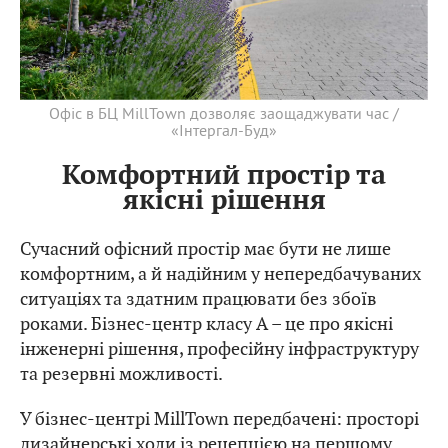
Офіс в БЦ MillTown дозволяє заощаджувати час /
«Інтергал-Буд»
Комфортний простір та
якісні рішення
Сучасний офісний простір має бути не лише
комфортним, а й надійним у непередбачуваних
ситуаціях та здатним працювати без збоїв
роками. Бізнес-центр класу А – це про якісні
інженерні рішення, професійну інфраструктуру
та резервні можливості.
У бізнес-центрі MillTown передбачені: просторі
дизайнерські холи із рецепцією на першому