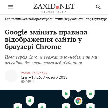
8 СЕРПНЯ, СУБОТА
Івано-
Публікації
Авто
Словко
Культура
Економіка
Освіта
Поради
Урбаністика
Нерухомість
Спорт
Культура
Стрий
Рівне
Франківськ
Світ
Економіка
Рецепти
Здоров'я
Дрогобич
Львів
Тернопіль
Google змінить правила
Кіно
Дім
Спорт
Краєзнавство
Хмельницький
Чернівці
Волинь
відображення сайтів у
Фото
Освіта
Нерухомість
Домашні
Вінниця
Шептицький
браузері Chrome
Закарпаття
тварини
Нова версія Chrome вважатиме «небезпечними»
всі сайти без захищеного веб-з'єднання
Роман Ганкевич
Світ —
19:25, 9 лютого 2018
0
1