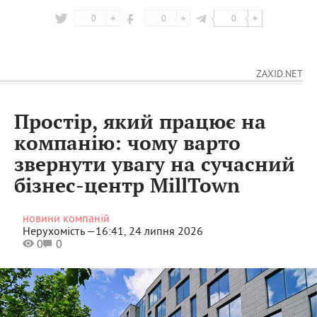
0
0
0
ZAXID.NET
Простір, який працює на
компанію: чому варто
звернути увагу на сучасний
бізнес-центр MillTown
новини компаній
Нерухомість —
16:41, 24 липня 2026
0
0