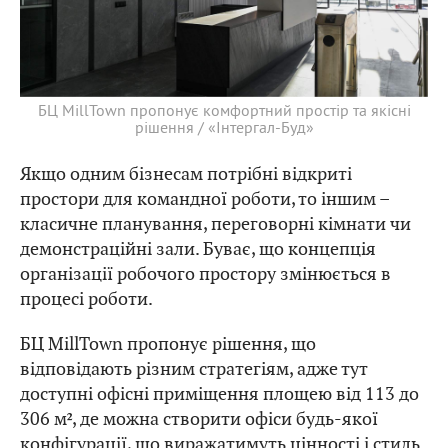
БЦ MillTown пропонує комфортний простір та якісні
рішення / «Інтергал-Буд»
Якщо одним бізнесам потрібні відкриті
простори для командної роботи, то іншим –
класичне планування, переговорні кімнати чи
демонстраційні зали. Буває, що концепція
організації робочого простору змінюється в
процесі роботи.
БЦ MillTown пропонує рішення, що
відповідають різним стратегіям, адже тут
доступні офісні приміщення площею від 113 до
306 м², де можна створити офіси будь-якої
конфігурації, що виражатимуть цінності і стиль