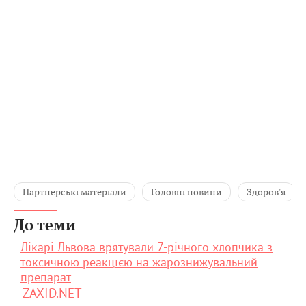
Партнерські матеріали
Головні новини
Здоров'я
До теми
Лікарі Львова врятували 7-річного хлопчика з
токсичною реакцією на жарознижувальний
препарат
ZAXID.NET