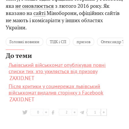
яка
не оновлюється
з лютого 2016 року. Як
вказано на
сайті
Міноборони, офіційних сайтів
не мають і комісаріати у інших областях
України.
Головні новини
ТЦК і СП
призов
Олександр Ті
До теми
Львівський військкомат опублікував повні
списки тих, хто ухиляється від призову
ZAXID.NET
Після критики у соцмережах львівський
військкомат видалив сторінку з Facebook
ZAXID.NET
0
2
1