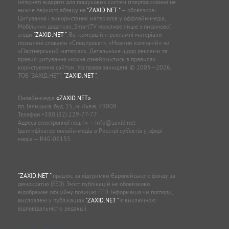
Інтернеті відкриті для пошукових систем гіперпосилання не
нижче першого абзацу на
"ZAXID.NET "
— обов’язкові.
Цитування і використання матеріалів у оффлайн-медіа,
Мобільних додатках, SmartTV можливе лише з письмової
згоди
"ZAXID.NET "
. Всі комерційні рекламні матеріали
позначені словами «Спецпроєкт», «Новини компаній» чи
«Партнерський матеріал». Детальніше щодо реклами та
правил цитування можна ознайомитись в правилах
користування сайтом. Усі права захищені. © 2005—2026,
ТОВ “ЗАХІД.НЕТ”,
"ZAXID.NET "
.
Онлайн-медіа
«ZAXID.NET»
пл. Галицька, буд. 15, м. Львів, 79008
Телефон
+380 (32) 229-77-77
Адреса електронної пошти —
info@zaxid.net
Ідентифікатор онлайн-медіа в Реєстрі суб'єктів у сфері
медіа — R40-06155
"ZAXID.NET "
працює за підтримки Європейського фонду за
демократію (EED). Зміст публікацій не обов’язково
відображає офіційну позицію EED. Інформація чи погляди,
висловлені у публікаціях
"ZAXID.NET "
є виключною
відповідальністю редакції.