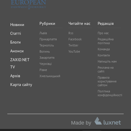
Рубрики
Читайте нас
Редакція
Новини
Статті
Львів
Rss
Про нас
Прикарпаття
Facebook
Редакційна
Блоги
політика
Тернопіль
Twitter
Команда
Анонси
Волинь
YouTube
Контакти
Закарпаття
ZAXID.NET
Напишіть нам
Чернівці
TV
Реклама на
Рівне
сайті
Архів
Хмельницький
Правила
користування
Карта сайту
сайтом
Політика
конфіденційності
Made by