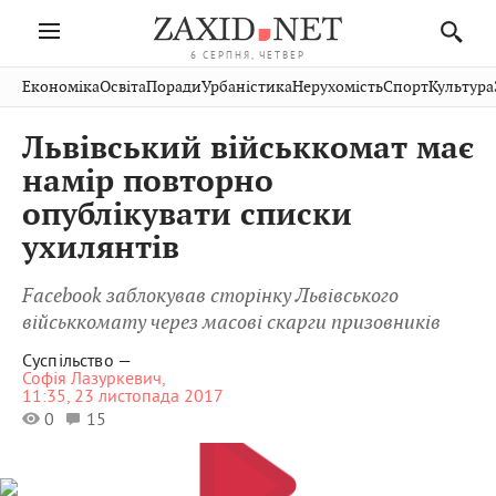
6 СЕРПНЯ, ЧЕТВЕР
Івано-
Публікації
Авто
Словко
Культура
Економіка
Освіта
Поради
Урбаністика
Нерухомість
Спорт
Культура
Стрий
Рівне
Франківськ
Світ
Економіка
Рецепти
Здоров'я
Дрогобич
Львів
Тернопіль
Львівський військкомат має
Кіно
Дім
Спорт
Краєзнавство
Хмельницький
Чернівці
Волинь
намір повторно
Фото
Освіта
Нерухомість
Домашні
Вінниця
Шептицький
опублікувати списки
Закарпаття
тварини
ухилянтів
Facebook заблокував сторінку Львівського
військкомату через масові скарги призовників
Суспільство —
Софія Лазуркевич,
11:35, 23 листопада 2017
0
15