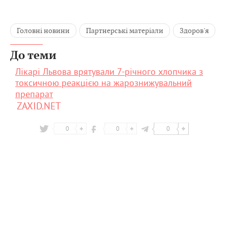
Головні новини
Партнерські матеріали
Здоров'я
До теми
Лікарі Львова врятували 7-річного хлопчика з
токсичною реакцією на жарознижувальний
препарат
ZAXID.NET
0
0
0