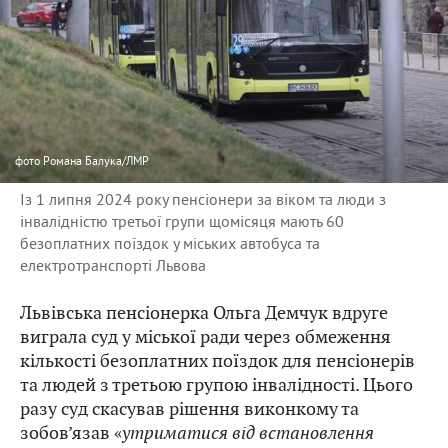
фото
Романа Балука/ЛМР
Із 1 липня 2024 року пенсіонери за віком та люди з
інвалідністю третьої групи щомісяця мають 60
безоплатних поїздок у міських автобуса та
електротранспорті Львова
Львівська пенсіонерка Ольга Демчук вдруге
виграла суд у міської ради через обмеження
кількості безоплатних поїздок для пенсіонерів
та людей з третьою групою інвалідності. Цього
разу суд скасував рішення виконкому та
зобов’язав «
утриматися від встановлення