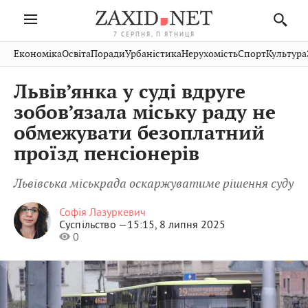
7 СЕРПНЯ, П'ЯТНИЦЯ
Івано-
Публікації
Авто
Словко
Культура
Економіка
Освіта
Поради
Урбаністика
Нерухомість
Спорт
Культура
Стрий
Рівне
Франківськ
Світ
Економіка
Рецепти
Здоров'я
Дрогобич
Львів
Тернопіль
Львів’янка у суді вдруге
Кіно
Дім
Спорт
Краєзнавство
Хмельницький
Чернівці
Волинь
зобов’язала міську раду не
Фото
Освіта
Нерухомість
Домашні
Вінниця
Шептицький
обмежувати безоплатний
Закарпаття
тварини
проїзд пенсіонерів
Львівська міськрада оскаржуватиме рішення суду
Софія Лазуркевич
Суспільство —
15:15, 8 липня 2025
0