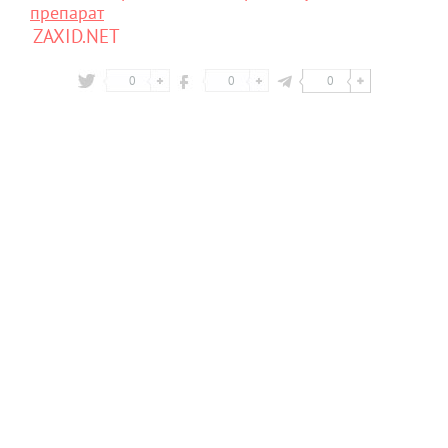
препарат
ZAXID.NET
0
0
0