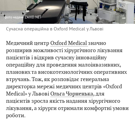
фото
надане ZAXID.NET
Сучасна операційна в Oxford Medical у Львові
Медичний центр
Oxford Medical
значно
розширив можливості хірургічного лікування
пацієнтів і відкрив сучасну інноваційну
операційну для проведення малоінвазивних,
планових та високотехнологічних оперативних
втручань. Тож, як розповідає генеральна
директорка мережі медичних центрів «Oxford
Medical» у Львові
Ольга Чорненька
, для
пацієнтів зросла якість надання хірургічного
лікування, а хірурги отримали комфортні умови
роботи.