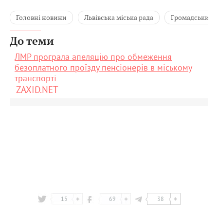
Головні новини
Львівська міська рада
Громадський 
До теми
ЛМР програла апеляцію про обмеження
безоплатного проїзду пенсіонерів в міському
транспорті
ZAXID.NET
15
69
38