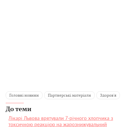
Головні новини
Партнерські матеріали
Здоров'я
До теми
Лікарі Львова врятували 7-річного хлопчика з
токсичною реакцією на жарознижувальний