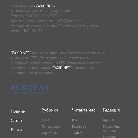
Онлайн-медіа
«ZAXID.NET»
пл. Галицька, буд. 15, м. Львів, 79008
Телефон
+380 (32) 229-77-77
Адреса електронної пошти —
info@zaxid.net
Ідентифікатор онлайн-медіа в Реєстрі суб'єктів у сфері
медіа — R40-06155
"ZAXID.NET "
працює за підтримки Європейського фонду за
демократію (EED). Зміст публікацій не обов’язково
відображає офіційну позицію EED. Інформація чи погляди,
висловлені у публікаціях
"ZAXID.NET "
є виключною
відповідальністю редакції.
Рубрики
Читайте нас
Редакція
Новини
Статті
Львів
Rss
Про нас
Прикарпаття
Facebook
Редакційна
Блоги
політика
Тернопіль
Twitter
Команда