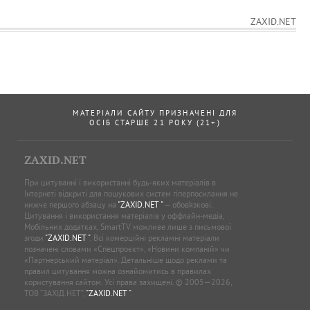
ZAXID.NET
МАТЕРІАЛИ САЙТУ ПРИЗНАЧЕНІ ДЛЯ
ОСІБ СТАРШЕ 21 РОКУ (21+)
ZAXID.NET
При цитуванні і використанні будь-яких матеріалів в
Інтернеті відкриті для пошукових систем гіперпосилання не
нижче першого абзацу на
"ZAXID.NET "
— обов’язкові.
Цитування і використання матеріалів у оффлайн-медіа,
Мобільних додатках, SmartTV можливе лише з письмової
згоди
"ZAXID.NET "
. Всі комерційні рекламні матеріали
позначені словами «Спецпроєкт», «Новини компаній» чи
«Партнерський матеріал». Детальніше щодо реклами та
правил цитування можна ознайомитись в правилах
користування сайтом. Усі права захищені. © 2005—2026,
ТОВ “ЗАХІД.НЕТ”,
"ZAXID.NET "
.