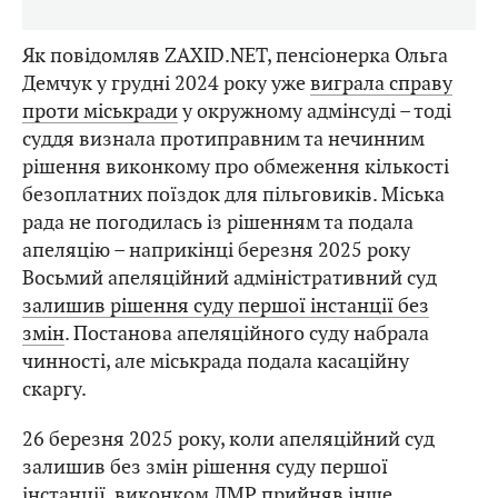
Як повідомляв ZAXID.NET, пенсіонерка Ольга
Демчук у грудні 2024 року уже
виграла справу
проти міськради
у окружному адмінсуді – тоді
суддя визнала протиправним та нечинним
рішення виконкому про обмеження кількості
безоплатних поїздок для пільговиків. Міська
рада не погодилась із рішенням та подала
апеляцію – наприкінці березня 2025 року
Восьмий апеляційний адміністративний суд
залишив рішення суду першої інстанції без
змін
. Постанова апеляційного суду набрала
чинності, але міськрада подала касаційну
скаргу.
26 березня 2025 року, коли апеляційний суд
залишив без змін рішення суду першої
інстанції, виконком ЛМР
прийняв
інше