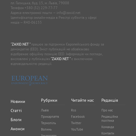
пл. Галицька, буд. 15, м. Львів, 79008
Телефон
+380 (32) 229-77-77
Адреса електронної пошти —
info@zaxid.net
Ідентифікатор онлайн-медіа в Реєстрі суб'єктів у сфері
медіа — R40-06155
"ZAXID.NET "
працює за підтримки Європейського фонду за
демократію (EED). Зміст публікацій не обов’язково
відображає офіційну позицію EED. Інформація чи погляди,
висловлені у публікаціях
"ZAXID.NET "
є виключною
відповідальністю редакції.
Рубрики
Читайте нас
Редакція
Новини
Статті
Львів
Rss
Про нас
Прикарпаття
Facebook
Редакційна
Блоги
політика
Тернопіль
Twitter
Команда
Анонси
Волинь
YouTube
Контакти
Закарпаття