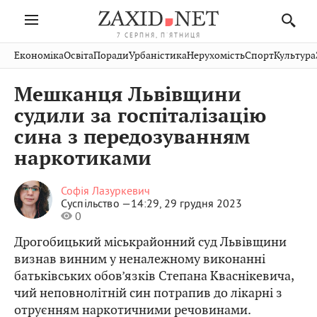
7 СЕРПНЯ, П'ЯТНИЦЯ
Івано-
Публікації
Авто
Словко
Культура
Економіка
Освіта
Поради
Урбаністика
Нерухомість
Спорт
Культура
Стрий
Рівне
Франківськ
Світ
Економіка
Рецепти
Здоров'я
Дрогобич
Львів
Тернопіль
Мешканця Львівщини
Кіно
Дім
Спорт
Краєзнавство
Хмельницький
Чернівці
Волинь
судили за госпіталізацію
Фото
Освіта
Нерухомість
Домашні
Вінниця
Шептицький
сина з передозуванням
Закарпаття
тварини
наркотиками
Софія Лазуркевич
Суспільство —
14:29, 29 грудня 2023
0
Дрогобицький міськрайонний суд Львівщини
визнав винним у неналежному виконанні
батьківських обов’язків Степана Кваснікевича,
чий неповнолітній син потрапив до лікарні з
отруєнням наркотичними речовинами.