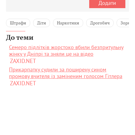
Додати
Штрафи
Діти
Наркотики
Дрогобич
Зоряна
До теми
Семеро підлітків жорстоко вбили безпритульну
жінку у Дніпрі та зняли це на відео
ZAXID.NET
Прикарпатку судили за поширену сином
промову вчителя із заміненим голосом Гітлера
ZAXID.NET