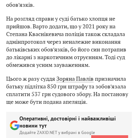
обов’язків.
На розгляд справи у суді батько хлопця не
прийшов. Варто додати, що у 2021 року на
Степана Кваснікевича поліція також складала
адмінпротокол через неналежне виконання
батьківських обов’язків, бо його син потрапив
до лікарні з наркотичним отруєнням. Тоді суд
обмежився усним зауваженням.
Цього ж разу суддя
Зоряна Павлів
призначила
батьку підлітка 850 грн штрафу та зобов’язала
сплатити 537 грн судового збору. На постанову
ще може бути подана апеляція.
Оперативні, достовірні і найважливіші
новини тут
Додайте ZAXID.NET у вибрані в Google