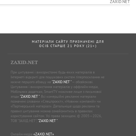
ZAXID.NET
МАТЕРІАЛИ САЙТУ ПРИЗНАЧЕНІ ДЛЯ
ОСІБ СТАРШЕ 21 РОКУ (21+)
ZAXID.NET
При цитуванні і використанні будь-яких матеріалів в
Інтернеті відкриті для пошукових систем гіперпосилання не
нижче першого абзацу на
"ZAXID.NET "
— обов’язкові.
Цитування і використання матеріалів у оффлайн-медіа,
Мобільних додатках, SmartTV можливе лише з письмової
згоди
"ZAXID.NET "
. Всі комерційні рекламні матеріали
позначені словами «Спецпроєкт», «Новини компаній» чи
«Партнерський матеріал». Детальніше щодо реклами та
правил цитування можна ознайомитись в правилах
користування сайтом. Усі права захищені. © 2005—2026,
ТОВ “ЗАХІД.НЕТ”,
"ZAXID.NET "
.
Онлайн-медіа
«ZAXID.NET»