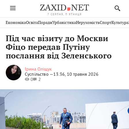
7 СЕРПНЯ, П'ЯТНИЦЯ
Івано-
Публікації
Авто
Словко
Культура
Економіка
Освіта
Поради
Урбаністика
Нерухомість
Спорт
Культура
Стрий
Рівне
Франківськ
Світ
Економіка
Рецепти
Здоров'я
Дрогобич
Львів
Тернопіль
Під час візиту до Москви
Кіно
Дім
Спорт
Краєзнавство
Хмельницький
Чернівці
Волинь
Фіцо передав Путіну
Фото
Освіта
Нерухомість
Домашні
Вінниця
Шептицький
послання від Зеленського
Закарпаття
тварини
Ірина Оліщук
Суспільство —
13:36, 10 травня 2026
0
2