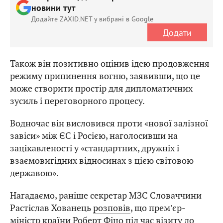
новини тут
Додайте ZAXID.NET у вибрані в Google
Додати
Також він позитивно оцінив ідею продовження
режиму припинення вогню, заявивши, що це
може створити простір для дипломатичних
зусиль і переговорного процесу.
Водночас він висловився проти «нової залізної
завіси» між ЄС і Росією, наголосивши на
зацікавленості у «стандартних, дружніх і
взаємовигідних відносинах з цією світовою
державою».
Нагадаємо, раніше секретар МЗС Словаччини
Растіслав Хованець
розповів
, що прем’єр-
міністр країни Роберт Фіцо під час візиту до