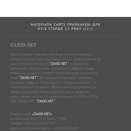
МАТЕРІАЛИ САЙТУ ПРИЗНАЧЕНІ ДЛЯ
ОСІБ СТАРШЕ 21 РОКУ (21+)
ZAXID.NET
При цитуванні і використанні будь-яких матеріалів в
Інтернеті відкриті для пошукових систем гіперпосилання не
нижче першого абзацу на
"ZAXID.NET "
— обов’язкові.
Цитування і використання матеріалів у оффлайн-медіа,
Мобільних додатках, SmartTV можливе лише з письмової
згоди
"ZAXID.NET "
. Всі комерційні рекламні матеріали
позначені словами «Спецпроєкт», «Новини компаній» чи
«Партнерський матеріал». Детальніше щодо реклами та
правил цитування можна ознайомитись в правилах
користування сайтом. Усі права захищені. © 2005—2026,
ТОВ “ЗАХІД.НЕТ”,
"ZAXID.NET "
.
Онлайн-медіа
«ZAXID.NET»
пл. Галицька, буд. 15, м. Львів, 79008
Телефон
+380 (32) 229-77-77
Адреса електронної пошти —
info@zaxid.net