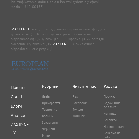
Ідентифікатор онлайн-медіа в Реєстрі суб'єктів у сфері
медіа — R40-06155
"ZAXID.NET "
працює за підтримки Європейського фонду за
демократію (EED). Зміст публікацій не обов’язково
відображає офіційну позицію EED. Інформація чи погляди,
висловлені у публікаціях
"ZAXID.NET "
є виключною
відповідальністю редакції.
Рубрики
Читайте нас
Редакція
Новини
Статті
Львів
Rss
Про нас
Прикарпаття
Facebook
Редакційна
Блоги
політика
Тернопіль
Twitter
Команда
Анонси
Волинь
YouTube
Контакти
Закарпаття
ZAXID.NET
Напишіть нам
Чернівці
TV
Реклама на
Рівне
сайті