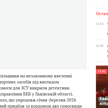
Остан
12:18
11:40
11:01
ільщини на незаконному ввезенні
ортних засобів під виглядом
помоги для ЗСУ викрили детективи
правління БЕБ у Львівській області.
Кваш
ило, що упродовж січня-березня 2026
аспі
ний придбав за кордоном два самоскиди