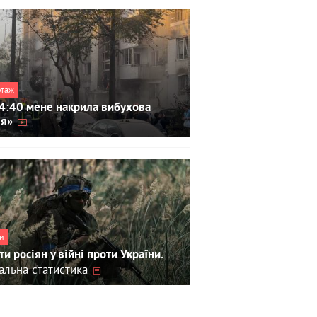
ртаж
4:40 мене накрила вибухова
ля»
и
ти росіян у війні проти України.
альна статистика