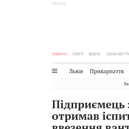
НОВИНИ
СТАТТІ
БЛОГИ
ZAXID.NET TV
Львів
Прикарпаття
Івано-Франківськ
Рівне
Ек
Тернопіль
Львів
Підприємець 
Волинь
Чернівці
отримав іспи
Закарпаття
Шептицький
ввезення ван