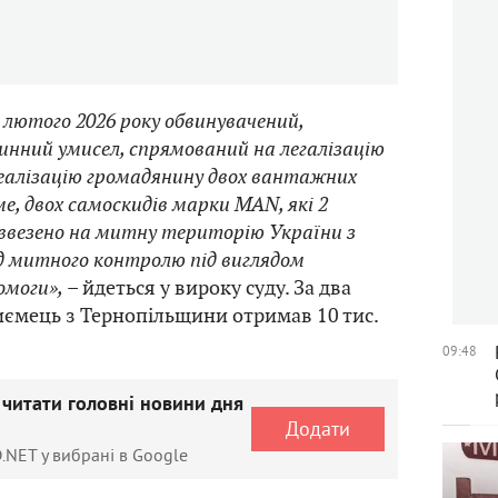
і лютого 2026 року обвинувачений,
инний умисел, спрямований на легалізацію
реалізацію громадянину двох вантажних
ме, двох самоскидів марки МАN, які 2
 ввезено на митну територію України з
д митного контролю під виглядом
омоги»,
– йдеться у вироку суду. За два
ємець з Тернопільщини отримав 10 тис.
09:48
 читати головні новини дня
Додати
.NET у вибрані в Google