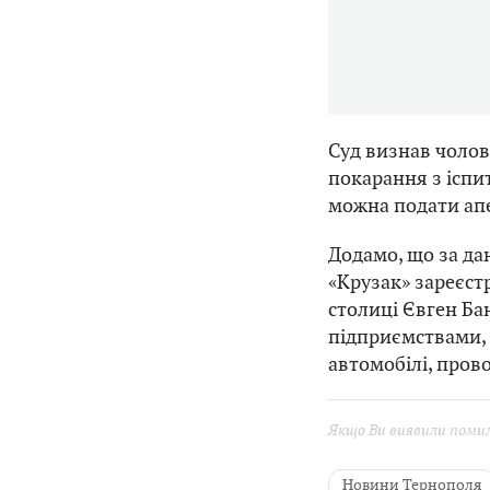
‍️Суд визнав чол
покарання з іспи
можна подати апе
Додамо, що за д
«Крузак» зареєст
столиці Євген Ба
підприємствами, 
автомобілі, пров
Якщо Ви виявили помилк
Новини Тернополя