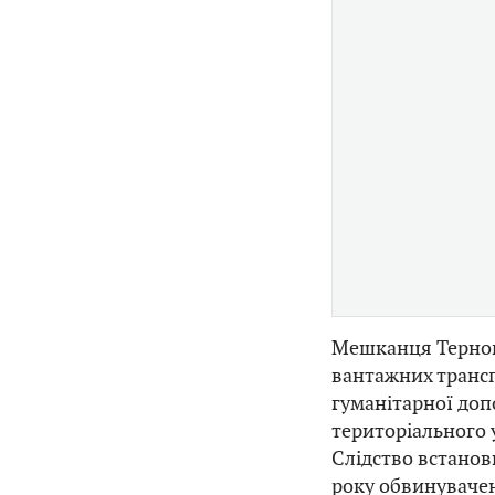
Мешканця Терноп
вантажних трансп
гуманітарної до
територіального у
Слідство встанов
року обвинуваче