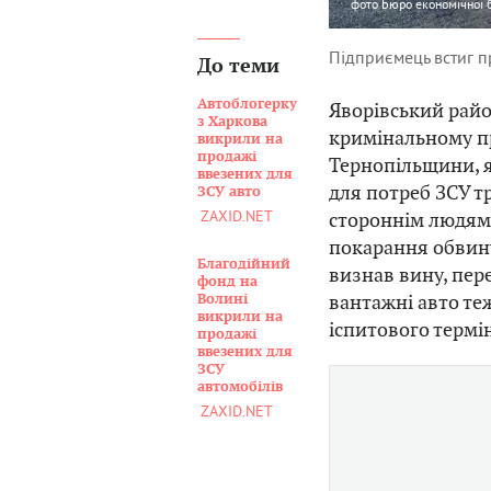
фото
Бюро економічної 
Підприємець встиг пр
До теми
Автоблогерку
Яворівський рай
з Харкова
кримінальному п
викрили на
продажі
Тернопільщини, я
ввезених для
для потреб ЗСУ тр
ЗСУ авто
ZAXID.NET
стороннім людям
покарання обвину
Благодійний
визнав вину, пере
фонд на
вантажні авто теж
Волині
викрили на
іспитового термін
продажі
ввезених для
ЗСУ
автомобілів
ZAXID.NET