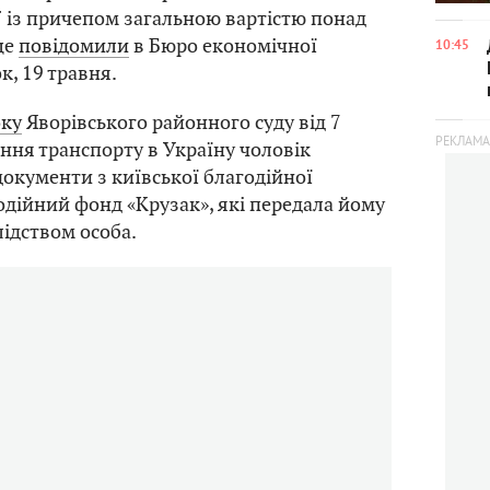
 із причепом загальною вартістю понад
це
повідомили
в Бюро економічної
10:45
к, 19 травня.
ку
Яворівського районного суду від 7
ення транспорту в Україну чоловік
окументи з київської благодійної
годійний фонд «Крузак», які передала йому
лідством особа.