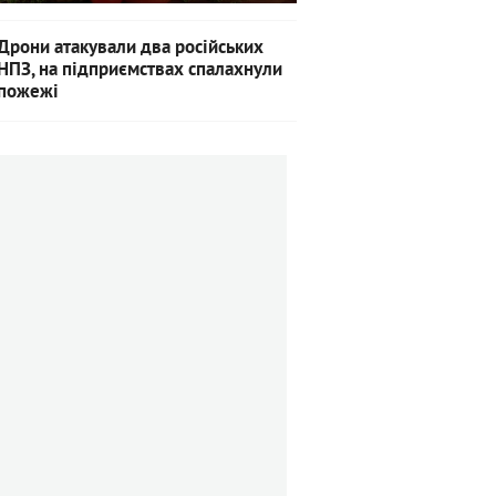
Дрони атакували два російських
НПЗ, на підприємствах спалахнули
пожежі