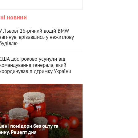
ні новини
У Львові 26-річний водій BMW
загинув, врізавшись у нежитлову
будівлю
США достроково усунули від
командування генерала, який
координував підтримку України
ені помідори без оцту та
рину. Рецепт дня