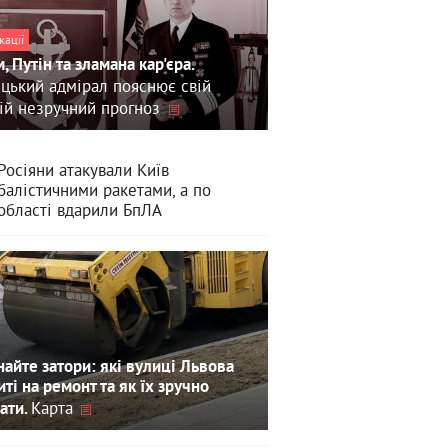
кації
, Путін та зламана кар'єра.
цький адмірал пояснює свій
ій незручний прогноз
Росіяни атакували Київ
балістичними ракетами, а по
області вдарили БпЛА
айте затори: які вулиці Львова
иті на ремонт та як їх зручно
Карта
ати.