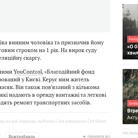
Репо
овіка винним чоловіка та призначив йому
«О 0
товим строком на 1 рік. На вирок суду
хви
ляційну скаргу.
аними
YouControl
, «Благодійний фонд
рований у Києві. Керує ним житель
насяк. Він також пов’язаний з кількома
які надають в оренду вантажні та легкові
одять ремонт транспортних засобів.
Цифр
Втра
Акту
у на цій сторінці, виділіть її та натисніть Ctrl+Enter
Контрабанда
показати всі