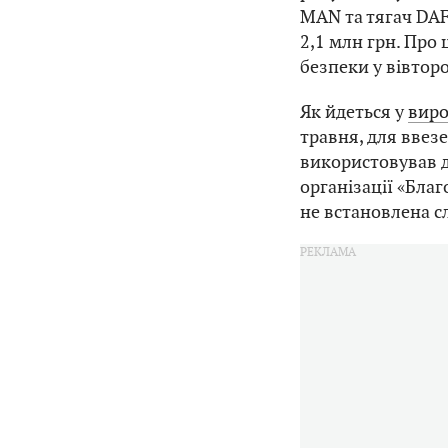
MAN та тягач DAF
2,1 млн грн. Про 
безпеки у вівторо
Як йдеться у
виро
травня, для ввез
використовував д
організації «Бла
не встановлена с