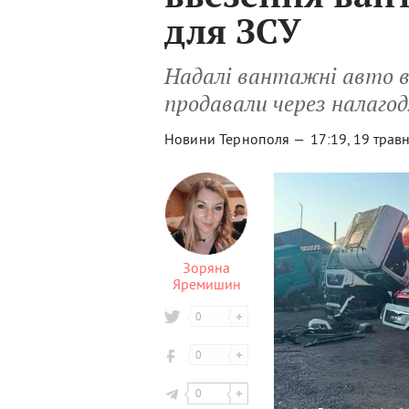
для ЗСУ
Надалі вантажні авто в
продавали через налаго
Новини Тернополя —
17:19, 19 трав
Зоряна
Яремишин
0
0
0