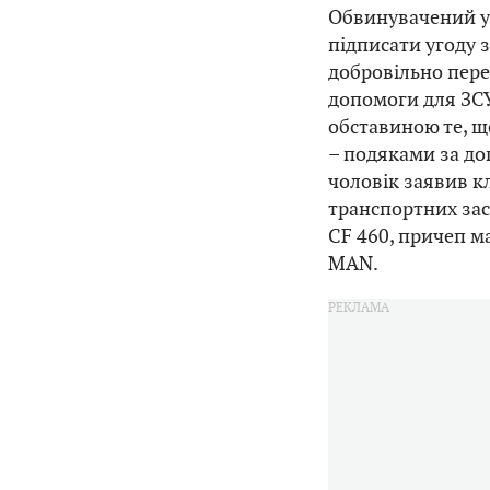
Обвинувачений у 
підписати угоду з
добровільно перер
допомоги для ЗС
обставиною те, 
– подяками за доп
чоловік заявив к
транспортних зас
CF 460, причеп 
MAN.