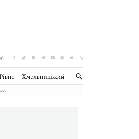
ІЙ
Рівне
Хмельницький
Словко
Культура
вʼя
Рецепти
Здоров'я
Спорт
Краєзнавство
Нерухомість
Домашні тварини