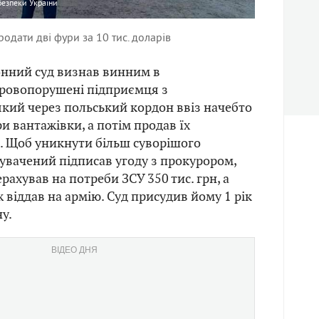
безпеки України
одати дві фури за 10 тис. доларів
онний суд визнав винним в
ровопорушені підприємця з
кий через польський кордон ввіз начебто
и вантажівки, а потім продав їх
. Щоб уникнути більш суворішого
вачений підписав угоду з прокурором,
рахував на потреби ЗСУ 350 тис. грн, а
 віддав на армію. Суд присудив йому 1 рік
у.
ВІДЕО ДНЯ