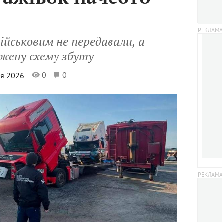
ійськовим не передавали, а
джену схему збуту
0
0
ня 2026