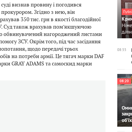
суді визнав провину і погодився
 прокурором. Згідно з нею, він
Публі
ахував 350 тис. грн в якості благодійної
Крим
Німе
У. Суд також врахував пом’якшуючою
давн
що обвинувачений нагороджений листами
омогу ЗСУ. Окрім того, під час засідання
лопотання, щодо передачі трьох
08:55
обів на потреби армії. Це тягач марки DAF
марки GRAY ADAMS та самоскид марки
08:20
Омин
закр
об’їх