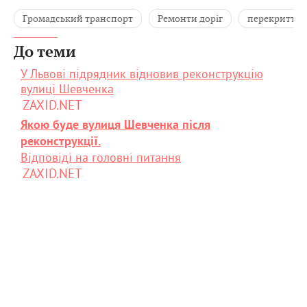
Громадський транспорт
Ремонти доріг
перекриття 
До теми
У Львові підрядник відновив реконструкцію
вулиці Шевченка
ZAXID.NET
Якою буде вулиця Шевченка після
реконструкції.
Відповіді на головні питання
ZAXID.NET