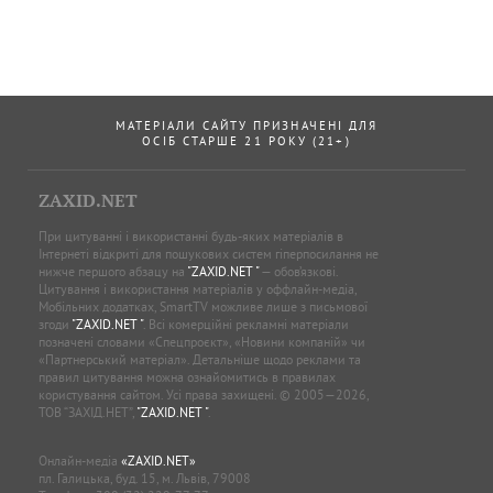
МАТЕРІАЛИ САЙТУ ПРИЗНАЧЕНІ ДЛЯ
ОСІБ СТАРШЕ 21 РОКУ (21+)
ZAXID.NET
При цитуванні і використанні будь-яких матеріалів в
Інтернеті відкриті для пошукових систем гіперпосилання не
нижче першого абзацу на
"ZAXID.NET "
— обов’язкові.
Цитування і використання матеріалів у оффлайн-медіа,
Мобільних додатках, SmartTV можливе лише з письмової
згоди
"ZAXID.NET "
. Всі комерційні рекламні матеріали
позначені словами «Спецпроєкт», «Новини компаній» чи
«Партнерський матеріал». Детальніше щодо реклами та
правил цитування можна ознайомитись в правилах
користування сайтом. Усі права захищені. © 2005—2026,
ТОВ “ЗАХІД.НЕТ”,
"ZAXID.NET "
.
Онлайн-медіа
«ZAXID.NET»
пл. Галицька, буд. 15, м. Львів, 79008