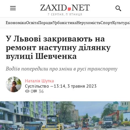
7 СЕРПНЯ, П'ЯТНИЦЯ
Івано-
Публікації
Авто
Словко
Культура
Економіка
Освіта
Поради
Урбаністика
Нерухомість
Спорт
Культура
Стрий
Рівне
Франківськ
Світ
Економіка
Рецепти
Здоров'я
Дрогобич
Львів
Тернопіль
У Львові закривають на
Кіно
Дім
Спорт
Краєзнавство
Хмельницький
Чернівці
Волинь
ремонт наступну ділянку
Фото
Освіта
Нерухомість
Домашні
Вінниця
Шептицький
вулиці Шевченка
Закарпаття
тварини
Водіїв попередили про зміни в русі транспорту
Наталія Шутка
Суспільство —
13:14, 3 травня 2023
0
36