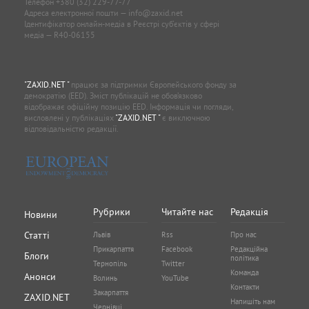
Телефон
+380 (32) 229-77-77
Адреса електронної пошти —
info@zaxid.net
Ідентифікатор онлайн-медіа в Реєстрі суб'єктів у сфері
медіа — R40-06155
"ZAXID.NET "
працює за підтримки Європейського фонду за
демократію (EED). Зміст публікацій не обов’язково
відображає офіційну позицію EED. Інформація чи погляди,
висловлені у публікаціях
"ZAXID.NET "
є виключною
відповідальністю редакції.
Рубрики
Читайте нас
Редакція
Новини
Статті
Львів
Rss
Про нас
Прикарпаття
Facebook
Редакційна
Блоги
політика
Тернопіль
Twitter
Команда
Анонси
Волинь
YouTube
Контакти
Закарпаття
ZAXID.NET
Напишіть нам
Чернівці