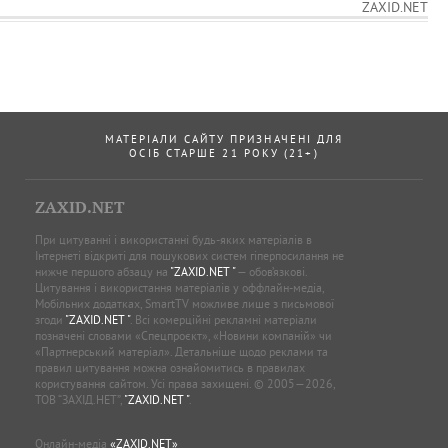
ZAXID.NET
МАТЕРІАЛИ САЙТУ ПРИЗНАЧЕНІ ДЛЯ
ОСІБ СТАРШЕ 21 РОКУ (21+)
ZAXID.NET
При цитуванні і використанні будь-яких матеріалів в
Інтернеті відкриті для пошукових систем гіперпосилання не
нижче першого абзацу на
"ZAXID.NET "
— обов’язкові.
Цитування і використання матеріалів у оффлайн-медіа,
Мобільних додатках, SmartTV можливе лише з письмової
згоди
"ZAXID.NET "
. Всі комерційні рекламні матеріали
позначені словами «Спецпроєкт», «Новини компаній» чи
«Партнерський матеріал». Детальніше щодо реклами та
правил цитування можна ознайомитись в правилах
користування сайтом. Усі права захищені. © 2005—2026,
ТОВ “ЗАХІД.НЕТ”,
"ZAXID.NET "
.
Онлайн-медіа
«ZAXID.NET»