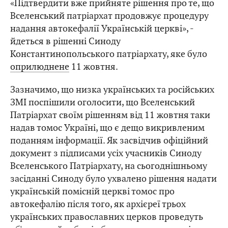
«Підтвердити вже прийняте рішення про те, що
Вселенський патріархат продовжує процедуру
надання автокефалії Українській церкві», -
йдеться в рішенні Синоду
Константинопольського патріархату, яке було
оприлюднене
11 жовтня.
Зазначимо, що низка українських та російських
ЗМІ поспішили оголосити, що Вселенський
Патріархат своїм рішенням від 11 жовтня таки
надав томос Україні, що є дещо викривленим
поданням інформації. Як засвідчив офіційний
документ з підписами усіх учасників Синоду
Вселенського Патріархату, на сьогоднішньому
засіданні Синоду було ухвалено рішення надати
українській помісній церкві томос про
автокефалію після того, як архієреї трьох
українських православних церков проведуть