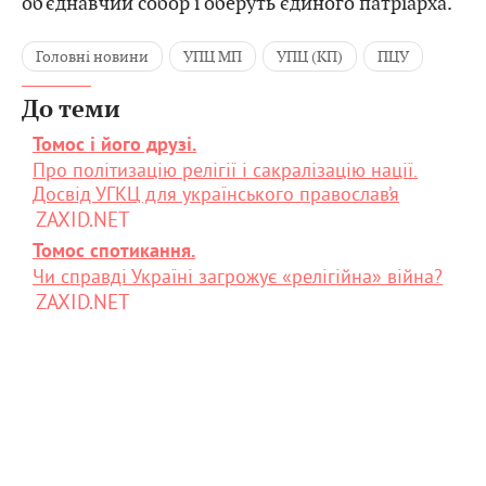
об'єднавчий собор і оберуть єдиного патріарха.
Головні новини
УПЦ МП
УПЦ (КП)
ПЦУ
До теми
Томос і його друзі.
Про політизацію релігії і сакралізацію нації.
Досвід УГКЦ для українського православ’я
ZAXID.NET
Томос спотикання.
Чи справді Україні загрожує «релігійна» війна?
ZAXID.NET