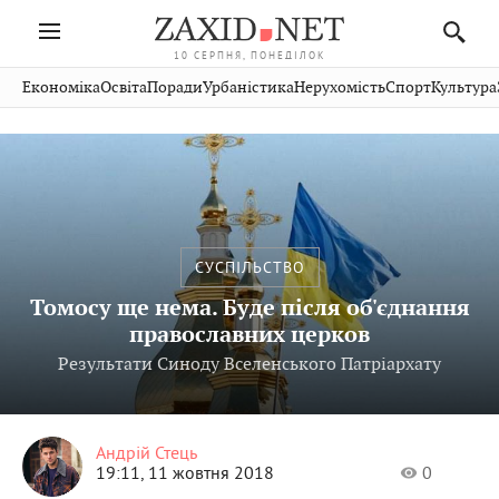
10 СЕРПНЯ, ПОНЕДІЛОК
Івано-
Публікації
Авто
Словко
Культура
Економіка
Освіта
Поради
Урбаністика
Нерухомість
Спорт
Культура
Стрий
Рівне
Франківськ
Світ
Економіка
Рецепти
Здоров'я
Дрогобич
Львів
Тернопіль
Кіно
Дім
Спорт
Краєзнавство
Хмельницький
Чернівці
Волинь
Фото
Освіта
Нерухомість
Домашні
Вінниця
Шептицький
Закарпаття
тварини
СУСПІЛЬСТВО
Томосу ще нема. Буде після об'єднання
православних церков
Результати Синоду Вселенського Патріархату
Андрій Стець
19:11, 11 жовтня 2018
0