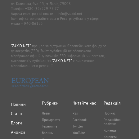
пл. Галицька, буд. 15, м. Львів, 79008
Телефон
+380 (32) 229-77-77
Адреса електронної пошти —
info@zaxid.net
Ідентифікатор онлайн-медіа в Реєстрі суб'єктів у сфері
медіа — R40-06155
"ZAXID.NET "
працює за підтримки Європейського фонду за
демократію (EED). Зміст публікацій не обов’язково
відображає офіційну позицію EED. Інформація чи погляди,
висловлені у публікаціях
"ZAXID.NET "
є виключною
відповідальністю редакції.
Рубрики
Читайте нас
Редакція
Новини
Статті
Львів
Rss
Про нас
Прикарпаття
Facebook
Редакційна
Блоги
політика
Тернопіль
Twitter
Команда
Анонси
Волинь
YouTube
Контакти