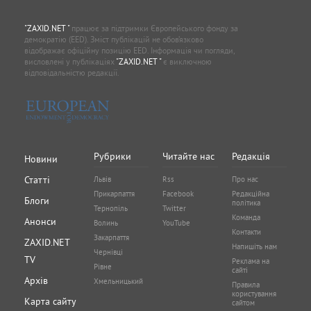
"ZAXID.NET "
працює за підтримки Європейського фонду за
демократію (EED). Зміст публікацій не обов’язково
відображає офіційну позицію EED. Інформація чи погляди,
висловлені у публікаціях
"ZAXID.NET "
є виключною
відповідальністю редакції.
Рубрики
Читайте нас
Редакція
Новини
Статті
Львів
Rss
Про нас
Прикарпаття
Facebook
Редакційна
Блоги
політика
Тернопіль
Twitter
Команда
Анонси
Волинь
YouTube
Контакти
Закарпаття
ZAXID.NET
Напишіть нам
Чернівці
TV
Реклама на
Рівне
сайті
Архів
Хмельницький
Правила
користування
Карта сайту
сайтом
Політика