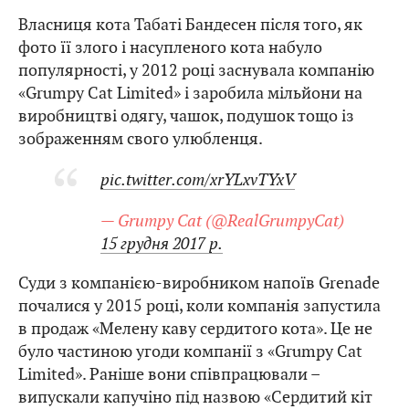
Власниця кота Табаті Бандесен після того, як
фото її злого і насупленого кота набуло
популярності, у 2012 році заснувала компанію
«Grumpy Cat Limited» і заробила мільйони на
виробництві одягу, чашок, подушок тощо із
зображенням свого улюбленця.
pic.twitter.com/xrYLxvTYxV
— Grumpy Cat (@RealGrumpyCat)
15 грудня 2017 р.
Суди з компанією-виробником напоїв Grenade
почалися у 2015 році, коли компанія запустила
в продаж «Мелену каву сердитого кота». Це не
було частиною угоди компанії з «Grumpy Cat
Limited». Раніше вони співпрацювали –
випускали капучіно під назвою «Сердитий кіт