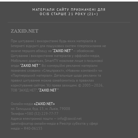
МАТЕРІАЛИ САЙТУ ПРИЗНАЧЕНІ ДЛЯ
ОСІБ СТАРШЕ 21 РОКУ (21+)
ZAXID.NET
При цитуванні і використанні будь-яких матеріалів в
Інтернеті відкриті для пошукових систем гіперпосилання не
нижче першого абзацу на
"ZAXID.NET "
— обов’язкові.
Цитування і використання матеріалів у оффлайн-медіа,
Мобільних додатках, SmartTV можливе лише з письмової
згоди
"ZAXID.NET "
. Всі комерційні рекламні матеріали
позначені словами «Спецпроєкт», «Новини компаній» чи
«Партнерський матеріал». Детальніше щодо реклами та
правил цитування можна ознайомитись в правилах
користування сайтом. Усі права захищені. © 2005—2026,
ТОВ “ЗАХІД.НЕТ”,
"ZAXID.NET "
.
Онлайн-медіа
«ZAXID.NET»
пл. Галицька, буд. 15, м. Львів, 79008
Телефон
+380 (32) 229-77-77
Адреса електронної пошти —
info@zaxid.net
Ідентифікатор онлайн-медіа в Реєстрі суб'єктів у сфері
медіа — R40-06155