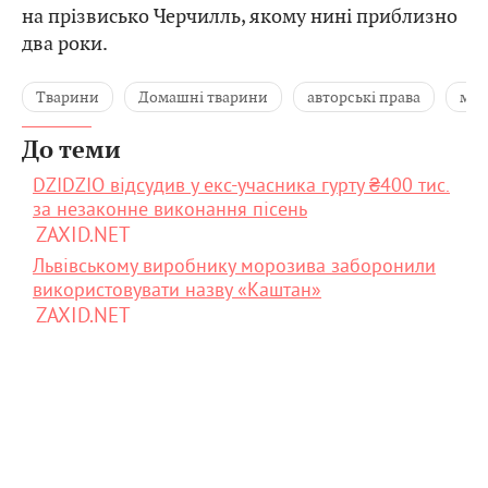
на прізвисько Черчилль, якому нині приблизно
два роки.
Тварини
Домашні тварини
авторські права
ме
До теми
DZIDZIO відсудив у екс-учасника гурту ₴400 тис.
за незаконне виконання пісень
ZAXID.NET
Львівському виробнику морозива заборонили
використовувати назву «Каштан»
ZAXID.NET