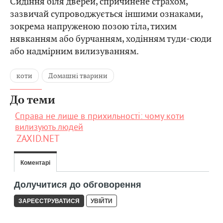
Сидіння біля дверей, спричинене страхом,
зазвичай супроводжується іншими ознаками,
зокрема напруженою позою тіла, тихим
нявканням або бурчанням, ходінням туди-сюди
або надмірним вилизуванням.
коти
Домашні тварини
До теми
Справа не лише в прихильності: чому коти
вилизують людей
ZAXID.NET