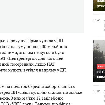
найк
реце
19:41
цього року ця фірма купила у ДП
гілля на суму понад 200 мільйонів
и даними, згодом це вугілля було
АТ «Центренерго». Для чого цей
ений посередник, якщо ПАТ
Репо
гло купити вугілля напряму у ДП
«О 0
хви
ном на початок березня заборгованість
19:06
перед ДП «Львіввугілля» становить майже
вень. З них майже 124 мільйони
 ТОВ «УВГЗ груп». Бачимо, що фірма-