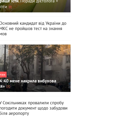
Поради дієтолога +
раще їсти.
пти
Основний кандидат від України до
МКС не пройшов тест на знання
мов
ртаж
4:40 мене накрила вибухова
ля»
У Сокільниках провалили спробу
погодити документ щодо забудови
біля аеропорту