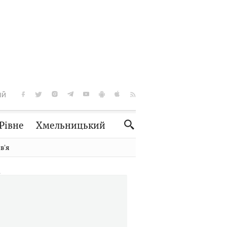
ІЙ
Рівне
Хмельницький
Словко
Культура
вʼя
Рецепти
Здоров'я
Спорт
Краєзнавство
Нерухомість
Домашні тварини