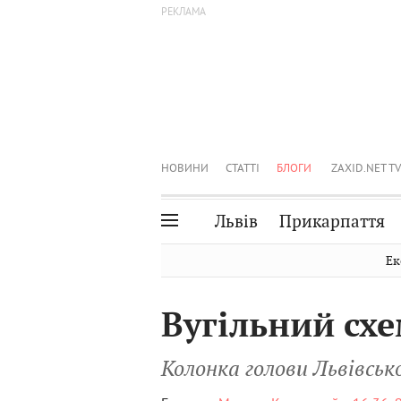
НОВИНИ
СТАТТІ
БЛОГИ
ZAXID.NET TV
Львів
Прикарпаття
Івано-Франківськ
Рівне
Ек
Тернопіль
Львів
Вугільний сх
Волинь
Чернівці
Закарпаття
Шептицький
Колонка голови Львівсь