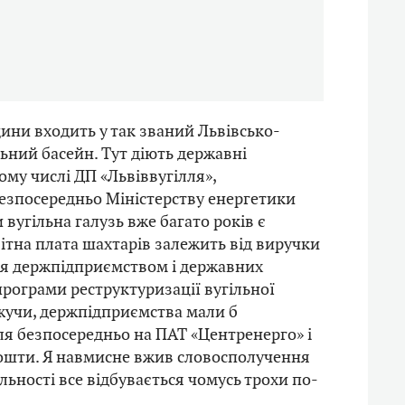
ини входить у так званий Львівсько-
ьний басейн. Тут діють державні
ому числі ДП «Львіввугілля»,
езпосередньо Міністерству енергетики
 вугільна галузь вже багато років є
ітна плата шахтарів залежить від виручки
ля держпідприємством і державних
програми реструктуризації вугільної
ажучи, держпідприємства мали б
ля безпосередньо на ПАТ «Центренерго» і
кошти. Я навмисне вжив словосполучення
альності все відбувається чомусь трохи по-