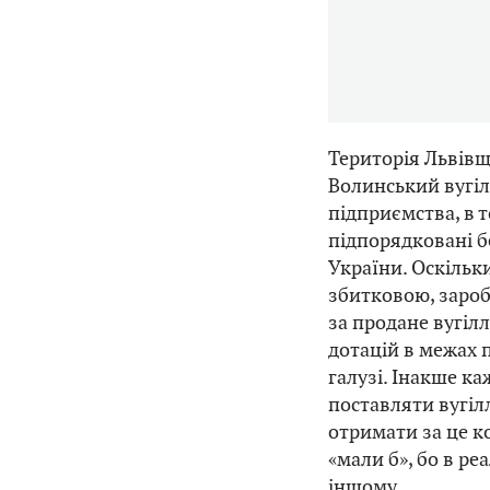
Територія Львівщ
Волинський вугіл
підприємства, в т
підпорядковані б
України. Оскільки
збитковою, зароб
за продане вугіл
дотацій в межах 
галузі. Інакше к
поставляти вугіл
отримати за це 
«мали б», бо в ре
іншому.