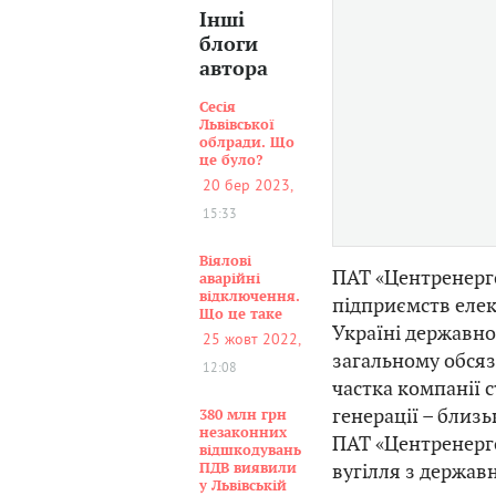
Інші
блоги
автора
Сесія
Львівської
облради. Що
це було?
20 бер 2023,
15:33
Віялові
ПАТ «Центренерго
аварійні
відключення.
підприємств елек
Що це таке
Україні державн
25 жовт 2022,
загальному обсяз
12:08
частка компанії с
генерації – близ
380 млн грн
незаконних
ПАТ «Центренерг
відшкодувань
вугілля з держав
ПДВ виявили
у Львівській