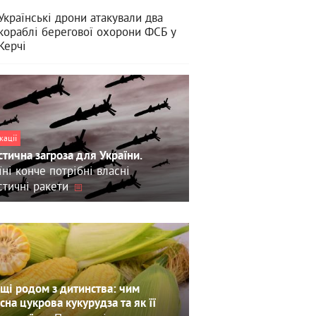
Українські дрони атакували два
кораблі берегової охорони ФСБ у
Керчі
кації
стична загроза для України.
їні конче потрібні власні
стичні ракети
щі родом з дитинства: чим
сна цукрова кукурудза та як її