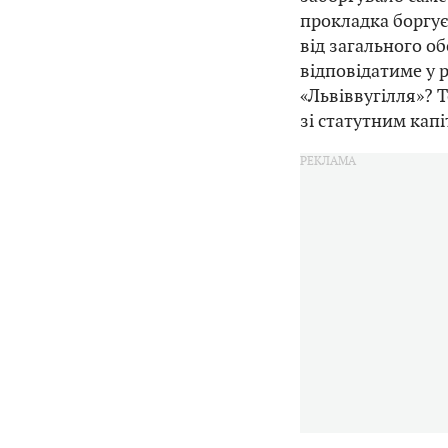
прокладка боргує
від загального об
відповідатиме у 
«Львіввугілля»? 
зі статутним кап