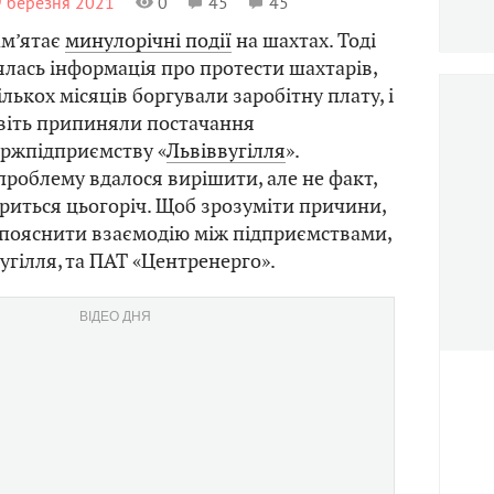
9 березня 2021
0
45
45
ам’ятає
минулорічні події
на шахтах. Тоді
лялась інформація про протести шахтарів,
лькох місяців боргували заробітну плату, і
авіть припиняли постачання
ержпідприємству «
Львіввугілля
».
проблему вдалося вирішити, але не факт,
риться цьогоріч. Щоб зрозуміти причини,
 пояснити взаємодію між підприємствами,
угілля, та ПАТ «Центренерго».
ВІДЕО ДНЯ