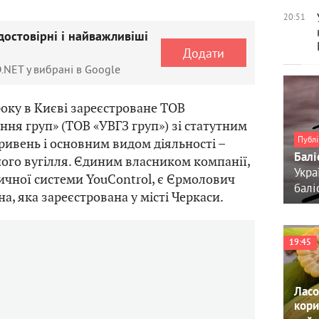
20:51
достовірні і найважливіші
Додати
.NET у вибрані в Google
року в Києві зареєстроване ТОВ
ння груп» (ТОВ «УВГЗ груп») зі статутним
Публі
гривень і основним видом діяльності –
Балі
ого вугілля. Єдиним власником компанії,
Укра
ичної системи YouControl, є Єрмолович
балі
на, яка зареєстрована у місті Черкаси.
19:45
Ласо
кори