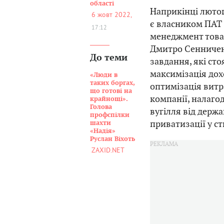
області
Наприкінці люто
6 жовт 2022,
є власником ПАТ 
17:12
менеджмент товар
Дмитро Сенничен
До теми
завдання, які ст
максимізація дох
«Люди в
таких боргах,
оптимізація витр
що готові на
компанії, налаг
крайнощі».
Голова
вугілля від держ
профспілки
приватизації у ст
шахти
«Надія»
Руслан Віхоть
ZAXID.NET