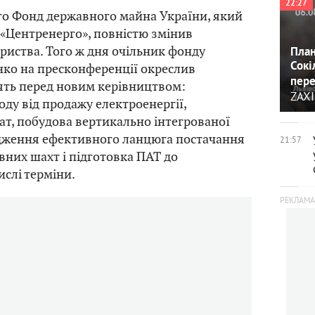
22:27
го Фонд державного майна України, який
«Центренерго», повністю змінив
иства. Того ж дня очільник фонду
План
Сокі
ко на пресконференції окреслив
пере
оять перед новим керівництвом:
ZAXI
оду від продажу електроенергії,
ат, побудова вертикально інтегрованої
одження ефективного ланцюга постачання
21:57
авних шахт і підготовка ПАТ до
ислі терміни.