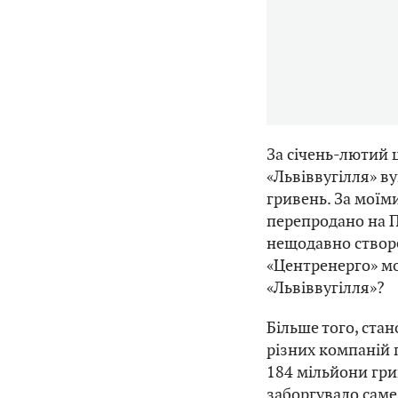
За січень-лютий 
«Львіввугілля» ву
гривень. За моїм
перепродано на П
нещодавно створ
«Центренерго» мо
«Львіввугілля»?
Більше того, ста
різних компаній 
184 мільйони гри
заборгувало саме