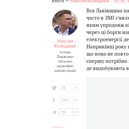
—
Блоги
Максим Козицький ,
16:36, 
Вся Львівщина п
часто в ЗМІ з’яв
яким упродовж кі
через ці борги н
електроенергії д
Максим
Козицький
Наприкінці року 
голова
що вона не повто
Львівської
спершу потрібно
обласної
державної
де видобувають в
адміністрації
36
164
90