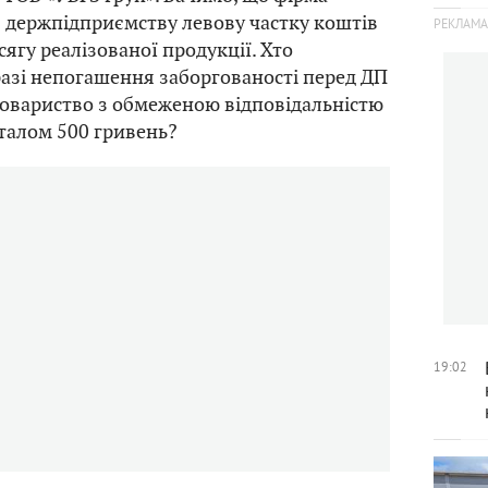
 держпідприємству левову частку коштів
сягу реалізованої продукції. Хто
разі непогашення заборгованості перед ДП
Товариство з обмеженою відповідальністю
італом 500 гривень?
19:02