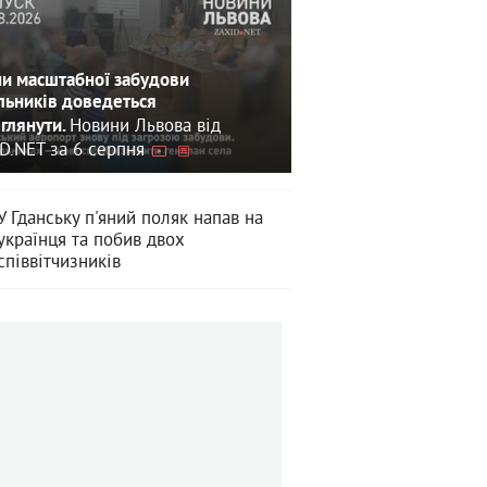
и масштабної забудови
льників доведеться
Новини Львова від
глянути.
D.NET за 6 серпня
У Гданську п'яний поляк напав на
українця та побив двох
співвітчизників