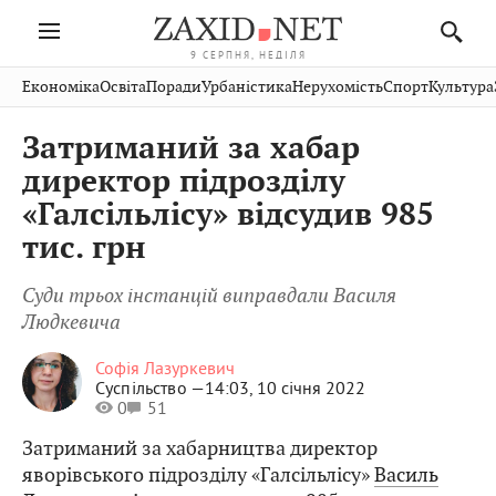
9 СЕРПНЯ, НЕДІЛЯ
Івано-
Публікації
Авто
Словко
Культура
Економіка
Освіта
Поради
Урбаністика
Нерухомість
Спорт
Культура
Стрий
Рівне
Франківськ
Світ
Економіка
Рецепти
Здоров'я
Дрогобич
Львів
Тернопіль
Затриманий за хабар
Кіно
Дім
Спорт
Краєзнавство
Хмельницький
Чернівці
Волинь
директор підрозділу
Фото
Освіта
Нерухомість
Домашні
Вінниця
Шептицький
«Галсільлісу» відсудив 985
Закарпаття
тварини
тис. грн
Суди трьох інстанцій виправдали Василя
Людкевича
Софія Лазуркевич
Суспільство —
14:03, 10 січня 2022
0
51
Затриманий за хабарництва директор
яворівського підрозділу «Галсільлісу»
Василь