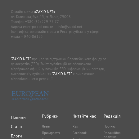
Онлайн-медіа
«ZAXID.NET»
пл. Галицька, буд. 15, м. Львів, 79008
Телефон
+380 (32) 229-77-77
Адреса електронної пошти —
info@zaxid.net
Ідентифікатор онлайн-медіа в Реєстрі суб'єктів у сфері
медіа — R40-06155
"ZAXID.NET "
працює за підтримки Європейського фонду за
демократію (EED). Зміст публікацій не обов’язково
відображає офіційну позицію EED. Інформація чи погляди,
висловлені у публікаціях
"ZAXID.NET "
є виключною
відповідальністю редакції.
Рубрики
Читайте нас
Редакція
Новини
Статті
Львів
Rss
Про нас
Прикарпаття
Facebook
Редакційна
Блоги
політика