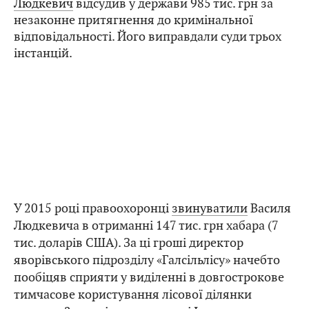
Людкевич
відсудив у держави 985 тис. грн за
незаконне притягнення до кримінальної
відповідальності. Його виправдали суди трьох
інстанцій.
У 2015 році правоохоронці
звинуватили
Василя
Людкевича в отриманні 147 тис. грн хабара (7
тис. доларів США). За ці гроші директор
яворівського підрозділу «Галсільлісу» начебто
пообіцяв сприяти у виділенні в довгострокове
тимчасове користування лісової ділянки