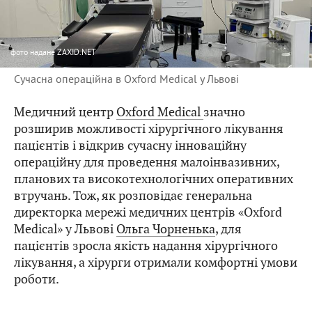
фото
надане ZAXID.NET
Сучасна операційна в Oxford Medical у Львові
Медичний центр
Oxford Medical
значно
розширив можливості хірургічного лікування
пацієнтів і відкрив сучасну інноваційну
операційну для проведення малоінвазивних,
планових та високотехнологічних оперативних
втручань. Тож, як розповідає генеральна
директорка мережі медичних центрів «Oxford
Medical» у Львові
Ольга Чорненька
, для
пацієнтів зросла якість надання хірургічного
лікування, а хірурги отримали комфортні умови
роботи.