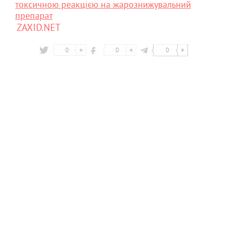
токсичною реакцією на жарознижувальний
препарат
ZAXID.NET
0
0
0