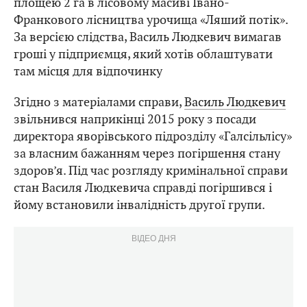
площею 2 га в лісовому масиві Івано-
Франкового лісництва урочища «Ляший потік».
За версією слідства, Василь Людкевич вимагав
гроші у підприємця, який хотів облаштувати
там місця для відпочинку
Згідно з матеріалами справи,
Василь Людкевич
звільнився наприкінці 2015 року з посади
директора яворівського підрозділу «Галсільлісу»
за власним бажанням через погіршення стану
здоров’я. Під час розгляду кримінальної справи
стан Василя Людкевича справді погіршився і
йому встановили інвалідність другої групи.
ВІДЕО ДНЯ