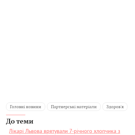
Головні новини
Партнерські матеріали
Здоров'я
До теми
Лікарі Львова врятували 7-річного хлопчика з