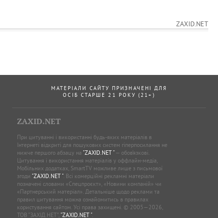
ZAXID.NET
МАТЕРІАЛИ САЙТУ ПРИЗНАЧЕНІ ДЛЯ
ОСІБ СТАРШЕ 21 РОКУ (21+)
ZAXID.NET
При цитуванні і використанні будь-яких матеріалів в
Інтернеті відкриті для пошукових систем гіперпосилання не
нижче першого абзацу на
"ZAXID.NET "
— обов’язкові.
Цитування і використання матеріалів у оффлайн-медіа,
Мобільних додатках, SmartTV можливе лише з письмової
згоди
"ZAXID.NET "
. Всі комерційні рекламні матеріали
позначені словами «Спецпроєкт», «Новини компаній» чи
«Партнерський матеріал». Детальніше щодо реклами та
правил цитування можна ознайомитись в правилах
користування сайтом. Усі права захищені. © 2005—2026,
ТОВ “ЗАХІД.НЕТ”,
"ZAXID.NET "
.