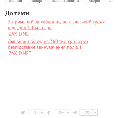
Поліція
хабарі
Головні новини
Яворів
лісг
До теми
Затриманий за хабарництво львівський суддя
відсудив 1,1 млн грн
ZAXID.NET
Львів’янин відсудив 360 тис. грн через
безпідставне звинувачення поліції
ZAXID.NET
78
354
195