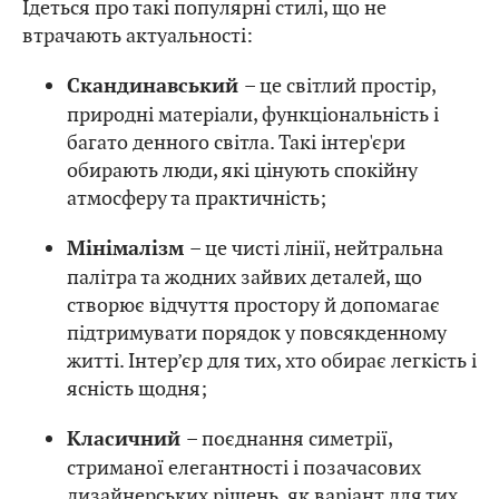
Ідеться про такі популярні стилі, що не
втрачають актуальності:
– це світлий простір,
Скандинавський
природні матеріали, функціональність і
багато денного світла. Такі інтер'єри
обирають люди, які цінують спокійну
атмосферу та практичність;
– це чисті лінії, нейтральна
Мінімалізм
палітра та жодних зайвих деталей, що
створює відчуття простору й допомагає
підтримувати порядок у повсякденному
житті. Інтер’єр для тих, хто обирає легкість і
ясність щодня;
– поєднання симетрії,
Класичний
стриманої елегантності і позачасових
дизайнерських рішень, як варіант для тих,