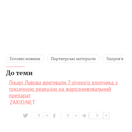
Головні новини
Партнерські матеріали
Здоров'я
До теми
Лікарі Львова врятували 7-річного хлопчика з
токсичною реакцією на жарознижувальний
препарат
ZAXID.NET
0
0
0