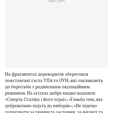
ВІДЕО ДНЯ
На фрагментах дереворитів збереглися
повстанські гасла УПА та ОУН, які закликають
до боротьби з радянським окупаційним
режимом. На агітках добре видно надписи:
«Смерть Сталіну і його зграї», «Ганьба тим, які
добровільно підуть до виборів», «Не підемо
голосувати за тюрми та заслання, за визиск та