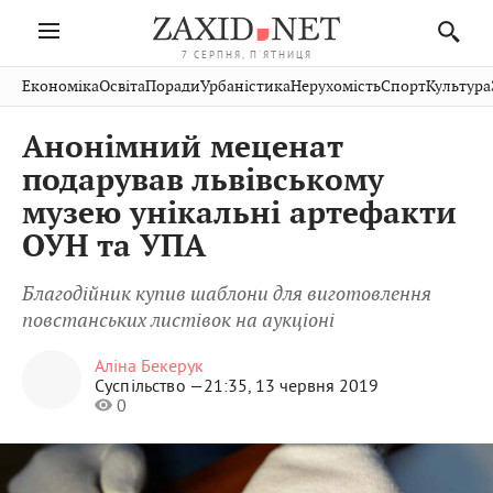
7 СЕРПНЯ, П'ЯТНИЦЯ
Івано-
Публікації
Авто
Словко
Культура
Економіка
Освіта
Поради
Урбаністика
Нерухомість
Спорт
Культура
Стрий
Рівне
Франківськ
Світ
Економіка
Рецепти
Здоров'я
Дрогобич
Львів
Тернопіль
Анонімний меценат
Кіно
Дім
Спорт
Краєзнавство
Хмельницький
Чернівці
Волинь
подарував львівському
Фото
Освіта
Нерухомість
Домашні
Вінниця
Шептицький
музею унікальні артефакти
Закарпаття
тварини
ОУН та УПА
Благодійник купив шаблони для виготовлення
повстанських листівок на аукціоні
Аліна Бекерук
Суспільство —
21:35, 13 червня 2019
0