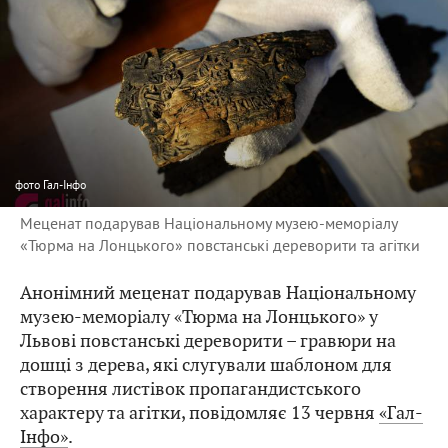
фото
Гал-Інфо
Меценат подарував Національному музею-меморіалу
«Тюрма на Лонцького» повстанські дереворити та агітки
Анонімний меценат подарував Національному
музею-меморіалу «Тюрма на Лонцького» у
Львові повстанські дереворити – гравюри на
дошці з дерева, які слугували шаблоном для
створення листівок пропагандистського
характеру та агітки, повідомляє 13 червня
«Гал-
Інфо»
.