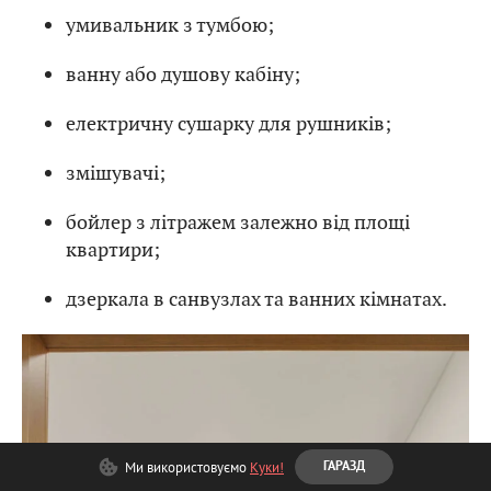
умивальник з тумбою;
ванну або душову кабіну;
електричну сушарку для рушників;
змішувачі;
бойлер з літражем залежно від площі
квартири;
дзеркала в санвузлах та ванних кімнатах.
Ми використовуємо
Куки!
ГАРАЗД