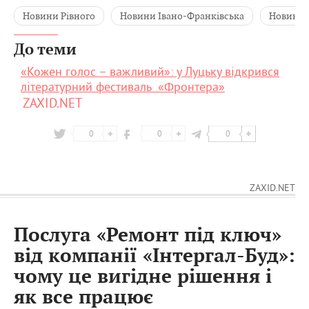
Новини Рівного
Новини Івано-Франківська
Новини 
До теми
«Кожен голос – важливий»: у Луцьку відкрився
літературний фестиваль «Фронтера»
ZAXID.NET
0
0
0
ZAXID.NET
Послуга «Ремонт під ключ»
від компанії «Інтергал-Буд»:
чому це вигідне рішення і
як все працює