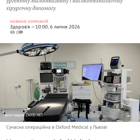
ургентну малоінвазивну і високотехнологічну
хірургічну допомогу
новини компаній
Здоров'я —
10:00, 6 липня 2026
0
фото
надане ZAXID.NET
Сучасна операційна в Oxford Medical у Львові