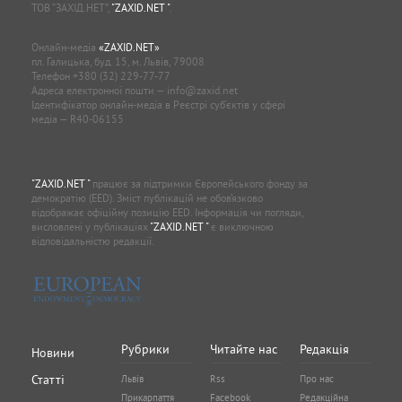
ТОВ “ЗАХІД.НЕТ”,
"ZAXID.NET "
.
Онлайн-медіа
«ZAXID.NET»
пл. Галицька, буд. 15, м. Львів, 79008
Телефон
+380 (32) 229-77-77
Адреса електронної пошти —
info@zaxid.net
Ідентифікатор онлайн-медіа в Реєстрі суб'єктів у сфері
медіа — R40-06155
"ZAXID.NET "
працює за підтримки Європейського фонду за
демократію (EED). Зміст публікацій не обов’язково
відображає офіційну позицію EED. Інформація чи погляди,
висловлені у публікаціях
"ZAXID.NET "
є виключною
відповідальністю редакції.
Рубрики
Читайте нас
Редакція
Новини
Статті
Львів
Rss
Про нас
Прикарпаття
Facebook
Редакційна