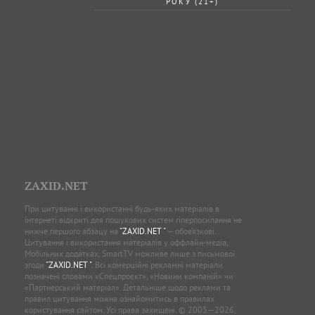
РОКУ (21+)
ZAXID.NET
При цитуванні і використанні будь-яких матеріалів в
Інтернеті відкриті для пошукових систем гіперпосилання не
нижче першого абзацу на
"ZAXID.NET "
— обов’язкові.
Цитування і використання матеріалів у оффлайн-медіа,
Мобільних додатках, SmartTV можливе лише з письмової
згоди
"ZAXID.NET "
. Всі комерційні рекламні матеріали
позначені словами «Спецпроєкт», «Новини компаній» чи
«Партнерський матеріал». Детальніше щодо реклами та
правил цитування можна ознайомитись в правилах
користування сайтом. Усі права захищені. © 2005—2026,