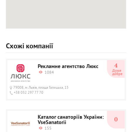
Схожі компанії
4
Рекламне агентство Люкс
Дуже 
1084
добре
79008, м.Львів, площа Галицька, 15
+38 032 297 77 70
Каталог санаторіїв України:
0
VseSanatorii
155