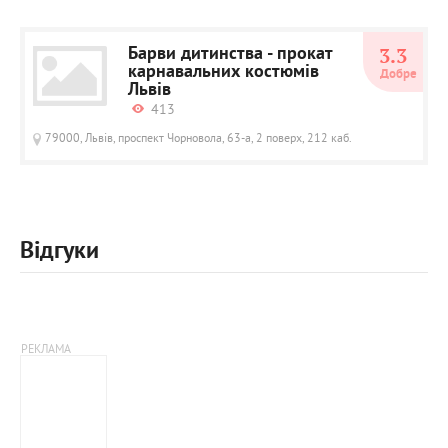
Барви дитинства - прокат
3.3
карнавальних костюмів
Добре
Львів
413
79000, Львів, проспект Чорновола, 63-а, 2 поверх, 212 каб.
Відгуки