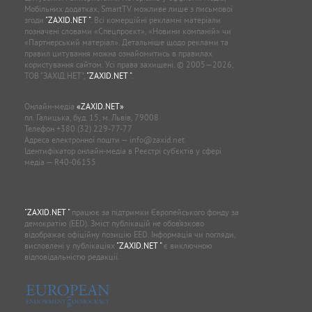
Мобільних додатках, SmartTV можливе лише з письмової
згоди
"ZAXID.NET "
. Всі комерційні рекламні матеріали
позначені словами «Спецпроєкт», «Новини компаній» чи
«Партнерський матеріал». Детальніше щодо реклами та
правил цитування можна ознайомитись в правилах
користування сайтом. Усі права захищені. © 2005—2026,
ТОВ “ЗАХІД.НЕТ”,
"ZAXID.NET "
.
Онлайн-медіа
«ZAXID.NET»
пл. Галицька, буд. 15, м. Львів, 79008
Телефон
+380 (32) 229-77-77
Адреса електронної пошти —
info@zaxid.net
Ідентифікатор онлайн-медіа в Реєстрі суб'єктів у сфері
медіа — R40-06155
"ZAXID.NET "
працює за підтримки Європейського фонду за
демократію (EED). Зміст публікацій не обов’язково
відображає офіційну позицію EED. Інформація чи погляди,
висловлені у публікаціях
"ZAXID.NET "
є виключною
відповідальністю редакції.