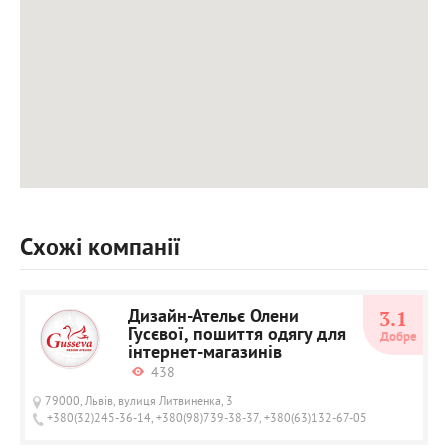
Схожі компанії
Дизайн-Ательє Олени
3.1
Гусєвої, пошиття одягу для
Добре
інтернет-магазинів
438
79000, Львів, вулиця Литвиненка, 3
+380(32)245-36-14, +380(98)739-38-37, +380(63)132-67-05