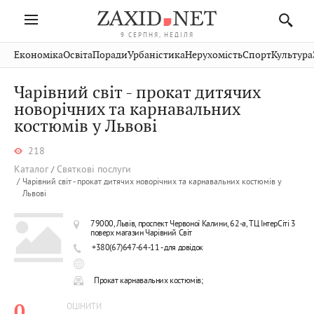
9 СЕРПНЯ, НЕДІЛЯ
Івано-
Публікації
Авто
Словко
Культура
Економіка
Освіта
Поради
Урбаністика
Нерухомість
Спорт
Культура
Стрий
Рівне
Франківськ
Світ
Економіка
Рецепти
Здоров'я
Дрогобич
Львів
Тернопіль
Чарівний світ - прокат дитячих
Кіно
Дім
Спорт
Краєзнавство
Хмельницький
новорічних та карнавальних
Чернівці
Волинь
костюмів у Львові
Фото
Освіта
Нерухомість
Домашні
Вінниця
Шептицький
Закарпаття
тварини
218
Каталог
Святкові послуги
Чарівний світ - прокат дитячих новорічних та карнавальних костюмів у
Львові
79000, Львів, проспект Червоної Калини, 62-а, ТЦ ІнтерСіті 3
поверх магазин Чарівний Світ
+380(67)647-64-11 - для довідок
Прокат карнавальних костюмів;
0
ОЦІНИТИ