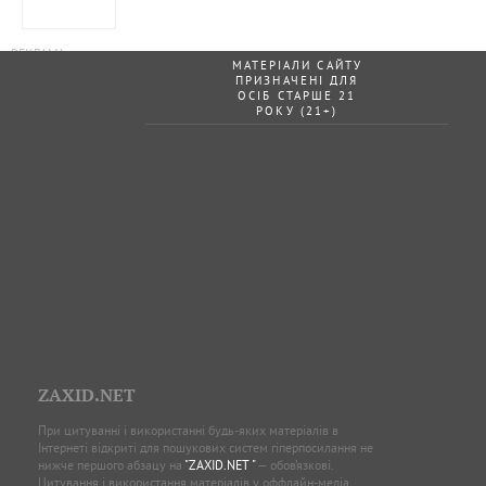
МАТЕРІАЛИ САЙТУ
ПРИЗНАЧЕНІ ДЛЯ
ОСІБ СТАРШЕ 21
РОКУ (21+)
ZAXID.NET
При цитуванні і використанні будь-яких матеріалів в
Інтернеті відкриті для пошукових систем гіперпосилання не
нижче першого абзацу на
"ZAXID.NET "
— обов’язкові.
Цитування і використання матеріалів у оффлайн-медіа,