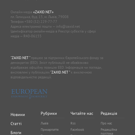
Онлайн-медіа
«ZAXID.NET»
пл. Галицька, буд. 15, м. Львів, 79008
Телефон
+380 (32) 229-77-77
Адреса електронної пошти —
info@zaxid.net
Ідентифікатор онлайн-медіа в Реєстрі суб'єктів у сфері
медіа — R40-06155
"ZAXID.NET "
працює за підтримки Європейського фонду за
демократію (EED). Зміст публікацій не обов’язково
відображає офіційну позицію EED. Інформація чи погляди,
висловлені у публікаціях
"ZAXID.NET "
є виключною
відповідальністю редакції.
Рубрики
Читайте нас
Редакція
Новини
Статті
Львів
Rss
Про нас
Прикарпаття
Facebook
Редакційна
Блоги
політика