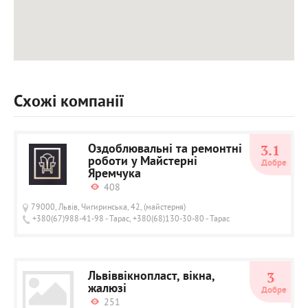
Схожі компанії
Оздоблювальні та ремонтні
3.1
роботи у Майстерні
Добре
Яремчука
408
79000, Львів, Чигиринська, 42, (майстерня)
+380(67)988-41-98 - Тарас, +380(68)130-30-80 - Тарас
Львіввікнопласт, вікна,
3
жалюзі
Добре
251