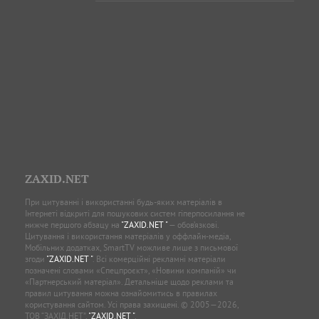
ZAXID.NET
При цитуванні і використанні будь-яких матеріалів в
Інтернеті відкриті для пошукових систем гіперпосилання не
нижче першого абзацу на
"ZAXID.NET "
— обов’язкові.
Цитування і використання матеріалів у оффлайн-медіа,
Мобільних додатках, SmartTV можливе лише з письмової
згоди
"ZAXID.NET "
. Всі комерційні рекламні матеріали
позначені словами «Спецпроєкт», «Новини компаній» чи
«Партнерський матеріал». Детальніше щодо реклами та
правил цитування можна ознайомитись в правилах
користування сайтом. Усі права захищені. © 2005—2026,
ТОВ “ЗАХІД.НЕТ”,
"ZAXID.NET "
.