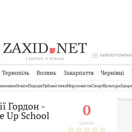
КАТАЛОГ КОМПАН
7 СЕРПНЯ, П'ЯТНИЦЯ
Тернопіль
Волинь
Закарпаття
Чернівці
Стрий
Публікації
Авто
ономіка
Освіта
Поради
Урбаністика
Нерухомість
Спорт
Культура
Здоро
Дрогобич
Світ
Економіка
ї Гордон -
0
Хмельницький
Кіно
Дім
e Up School
Вінниця
Фото
Освіта
ОЦІНИТИ