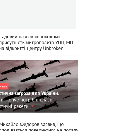
Садовий назвав «проколом»
присутність митрополита УПЦ МП
на відкритті центру Unbroken
кації
стична загроза для України.
їні конче потрібні власні
стичні ракети
Михайло Федоров заявив, що
сподівається повернутися на посаду