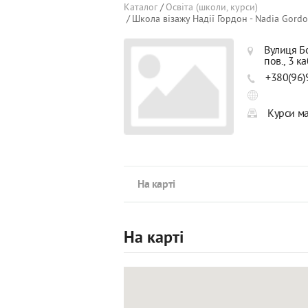
Каталог
Освіта (школи, курси)
Школа візажу Надії Гордон - Nadia Gord
Вулиця Б
пов., 3 ка
+380(96)
Курси ма
На карті
На карті