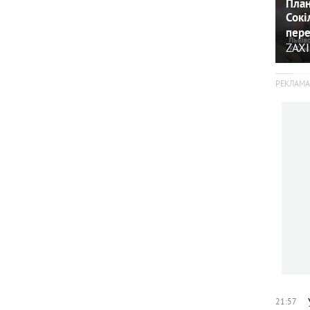
План
Сокі
пере
ZAXI
21:57