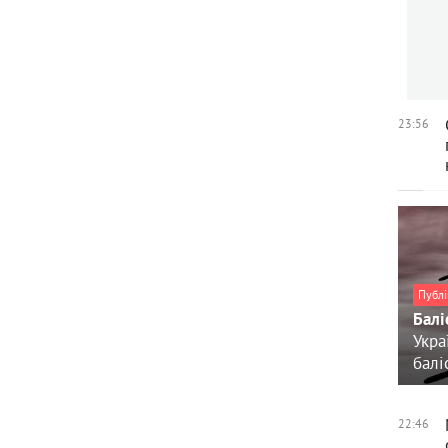
23:56
Публі
Балі
Укра
балі
22:46