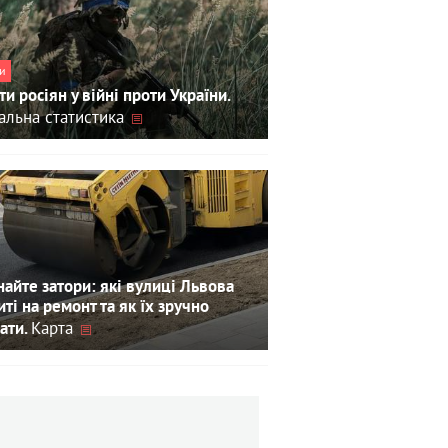
и
ти росіян у війні проти України.
альна статистика
айте затори: які вулиці Львова
иті на ремонт та як їх зручно
Карта
ати.