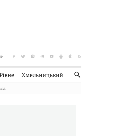
ІЙ
Рівне
Хмельницький
Словко
Культура
вʼя
Рецепти
Здоров'я
Спорт
Краєзнавство
Нерухомість
Домашні тварини