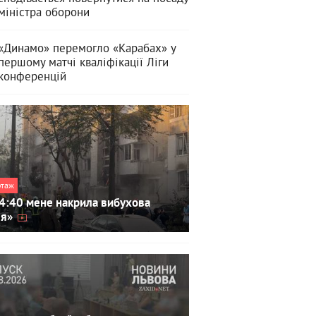
міністра оборони
«Динамо» перемогло «Карабах» у
першому матчі кваліфікації Ліги
конференцій
ртаж
4:40 мене накрила вибухова
ля»