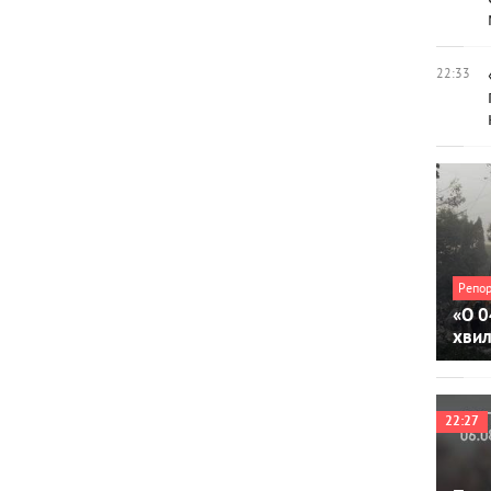
22:33
Репо
«О 0
хви
22:27