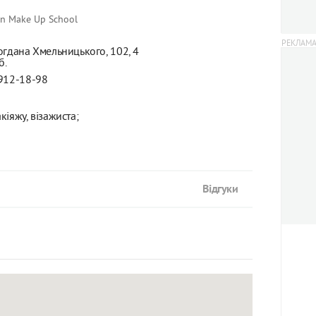
on Make Up School
огдана Хмельницького, 102, 4
б.
912-18-98
кіяжу, візажиста;
Відгуки