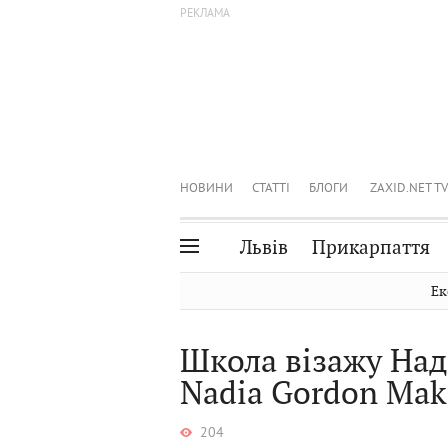
НОВИНИ
СТАТТІ
БЛОГИ
ZAXID.NET TV
Львів
Прикарпаття
Івано-Франківськ
Рівне
Ек
Тернопіль
Львів
Школа візажу Наді
Волинь
Чернівці
Nadia Gordon Mak
Закарпаття
Шептицький
204