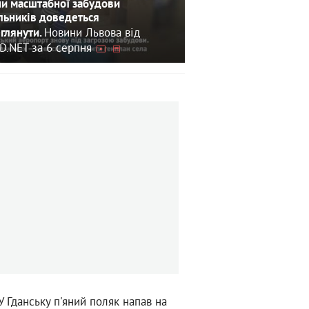
и масштабної забудови
льників доведеться
Новини Львова від
глянути.
D.NET за 6 серпня
У Гданську п'яний поляк напав на