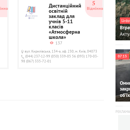
5
5
Дистанційний
інно
Відмінно
освітній
заклад для
Цифр
учнів 5-11
класів
Втра
«Атмосферна
Акту
школа»
137
вул. Кирилівська, 134-а, оф. 230, м. Київ, 04073
(044) 237-12-99 (050) 339-05 56 (093) 170-03-
07:13
98 (067) 335-72-01
Омин
закр
об’їх