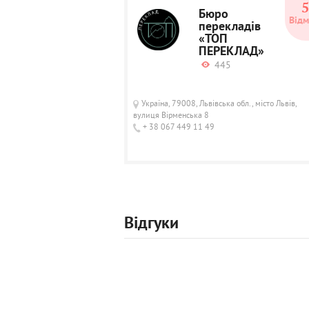
Бюро
Відм
перекладів
«ТОП
ПЕРЕКЛАД»
445
Україна, 79008, Львівська обл., місто Львів,
вулиця Вірменська 8
+ 38 067 449 11 49
Відгуки