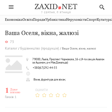
7 СЕРПНЯ, П'ЯТНИЦЯ
Івано-
Публікації
Авто
Словко
Культура
Економіка
Освіта
Поради
Урбаністика
Нерухомість
Спорт
Культура
Стрий
Рівне
Франківськ
Світ
Економіка
Рецепти
Здоров'я
Дрогобич
Львів
Тернопіль
Ваша Оселя, вікна, жалюзі
Кіно
Дім
Спорт
Краєзнавство
Хмельницький
Чернівці
Волинь
73
Фото
Освіта
Нерухомість
Домашні
Вінниця
Шептицький
Закарпаття
тварини
Каталог
Будівництво (продукція)
Ваша Оселя, вікна, жалюзі
79000, Львів, Проспект Чорновола, 16-г, (4-та секція Авалон
за Ашаном, р-н МакДональдз)
+380(67)292-44-55
Вікна, фурнітура для вікон;
1
Дуже
ОЦІНИТИ
погано
Голосів: 1