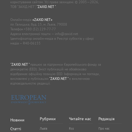
користування сайтом. Усі права захищені. © 2005—2026,
ТОВ “ЗАХІД.НЕТ”,
"ZAXID.NET "
.
Онлайн-медіа
«ZAXID.NET»
пл. Галицька, буд. 15, м. Львів, 79008
Телефон
+380 (32) 229-77-77
Адреса електронної пошти —
info@zaxid.net
Ідентифікатор онлайн-медіа в Реєстрі суб'єктів у сфері
медіа — R40-06155
"ZAXID.NET "
працює за підтримки Європейського фонду за
демократію (EED). Зміст публікацій не обов’язково
відображає офіційну позицію EED. Інформація чи погляди,
висловлені у публікаціях
"ZAXID.NET "
є виключною
відповідальністю редакції.
Рубрики
Читайте нас
Редакція
Новини
Статті
Львів
Rss
Про нас