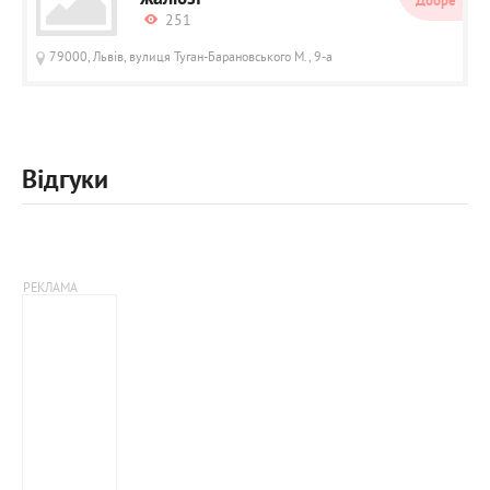
Добре
251
79000, Львів, вулиця Туган-Барановського М., 9-а
Відгуки