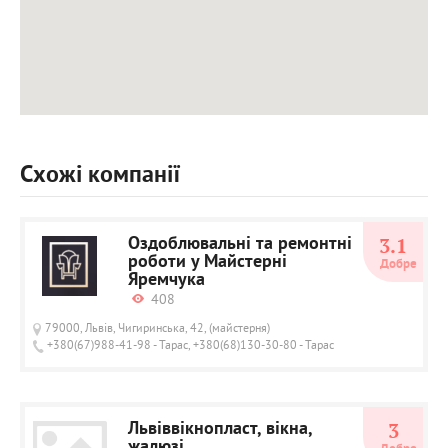
Схожі компанії
Оздоблювальні та ремонтні
3.1
роботи у Майстерні
Добре
Яремчука
408
79000, Львів, Чигиринська, 42, (майстерня)
+380(67)988-41-98 - Тарас, +380(68)130-30-80 - Тарас
Львіввікнопласт, вікна,
3
жалюзі