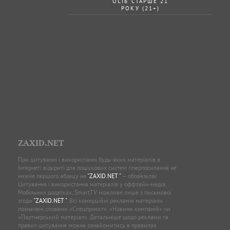
ОСІБ СТАРШЕ 21
РОКУ (21+)
ZAXID.NET
При цитуванні і використанні будь-яких матеріалів в
Інтернеті відкриті для пошукових систем гіперпосилання не
нижче першого абзацу на
"ZAXID.NET "
— обов’язкові.
Цитування і використання матеріалів у оффлайн-медіа,
Мобільних додатках, SmartTV можливе лише з письмової
згоди
"ZAXID.NET "
. Всі комерційні рекламні матеріали
позначені словами «Спецпроєкт», «Новини компаній» чи
«Партнерський матеріал». Детальніше щодо реклами та
правил цитування можна ознайомитись в правилах