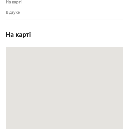
На карті
Відгуки
На карті