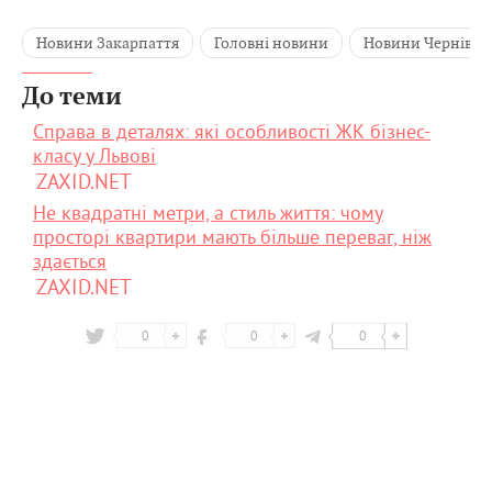
Новини Закарпаття
Головні новини
Новини Чернівці
До теми
Справа в деталях: які особливості ЖК бізнес-
класу у Львові
ZAXID.NET
Не квадратні метри, а стиль життя: чому
просторі квартири мають більше переваг, ніж
здається
ZAXID.NET
0
0
0