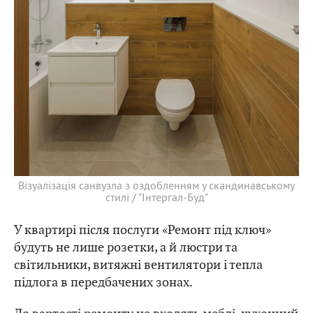
Візуалізація санвузла з оздобленням у скандинавському
стилі / "Інтергал-Буд"
У квартирі після послуги «Ремонт під ключ»
будуть не лише розетки, а й люстри та
світильники, витяжні вентилятори і тепла
підлога в передбачених зонах.