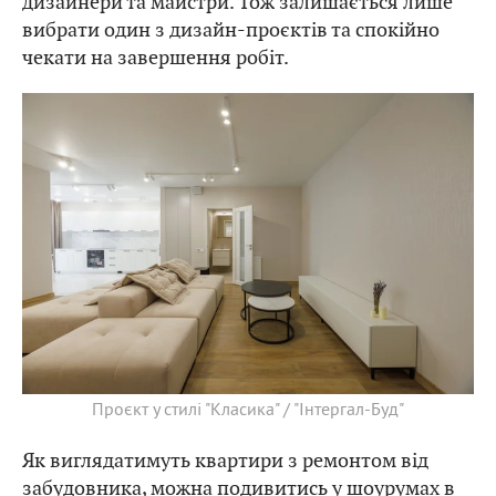
дизайнери та майстри. Тож залишається лише
вибрати один з дизайн-проєктів та спокійно
чекати на завершення робіт.
Проєкт у стилі "Класика" / "Інтергал-Буд"
Як виглядатимуть квартири з ремонтом від
забудовника, можна подивитись у шоурумах в