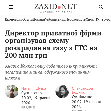
10 СЕРПНЯ, ПОНЕДІЛОК
Івано-
Публікації
Авто
Словко
Культура
Економіка
Освіта
Поради
Урбаністика
Нерухомість
Спорт
Культура
Стрий
Рівне
Франківськ
Світ
Економіка
Рецепти
Здоров'я
Дрогобич
Львів
Тернопіль
Директор приватної фірми
Кіно
Дім
Спорт
Краєзнавство
Хмельницький
Чернівці
Волинь
організував схему
Фото
Освіта
Нерухомість
Домашні
Вінниця
Шептицький
розкрадання газу з ГТС на
Закарпаття
тварини
200 млн грн
Андрію Конкольняку додатково інкримінують
легалізацію майна, одержаного злочинним
шляхом
Наталія Шутка
Олександра
Бодняк
Суспільство —
Суспільство —
20:02, 19 травня
20:02, 19 травня
2026
2026
0
0