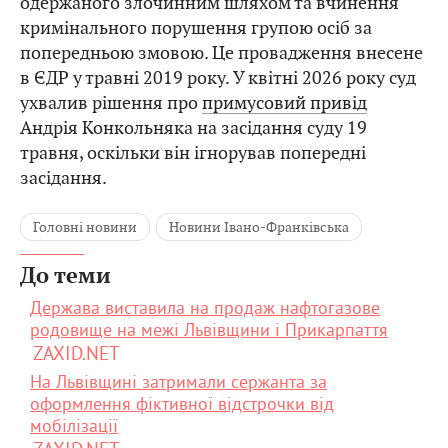
одержаного злочинним шляхом та вчинення
кримінального порушення групою осіб за
попередньою змовою. Це провадження внесене
в ЄДР у травні 2019 року. У квітні 2026 року суд
ухвалив рішення про
примусовий привід
Андрія Конкольняка на засідання суду 19
травня, оскільки він ігнорував попередні
засідання.
Головні новини
Новини Івано-Франківська
До теми
Держава виставила на продаж нафтогазове
родовище на межі Львівщини і Прикарпаття
ZAXID.NET
На Львівщині затримали сержанта за
оформлення фіктивної відстрочки від
мобілізації