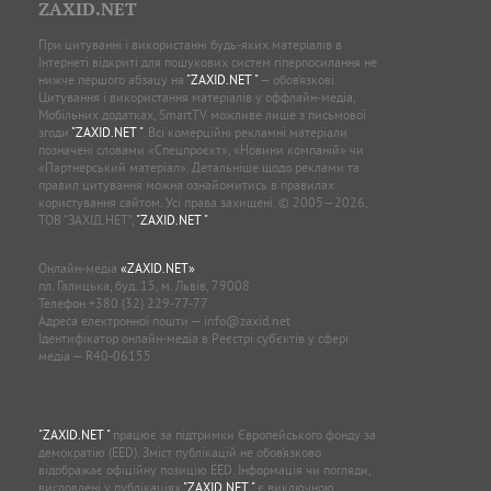
ZAXID.NET
При цитуванні і використанні будь-яких матеріалів в
Інтернеті відкриті для пошукових систем гіперпосилання не
нижче першого абзацу на
"ZAXID.NET "
— обов’язкові.
Цитування і використання матеріалів у оффлайн-медіа,
Мобільних додатках, SmartTV можливе лише з письмової
згоди
"ZAXID.NET "
. Всі комерційні рекламні матеріали
позначені словами «Спецпроєкт», «Новини компаній» чи
«Партнерський матеріал». Детальніше щодо реклами та
правил цитування можна ознайомитись в правилах
користування сайтом. Усі права захищені. © 2005—2026,
ТОВ “ЗАХІД.НЕТ”,
"ZAXID.NET "
.
Онлайн-медіа
«ZAXID.NET»
пл. Галицька, буд. 15, м. Львів, 79008
Телефон
+380 (32) 229-77-77
Адреса електронної пошти —
info@zaxid.net
Ідентифікатор онлайн-медіа в Реєстрі суб'єктів у сфері
медіа — R40-06155
"ZAXID.NET "
працює за підтримки Європейського фонду за
демократію (EED). Зміст публікацій не обов’язково
відображає офіційну позицію EED. Інформація чи погляди,
висловлені у публікаціях
"ZAXID.NET "
є виключною