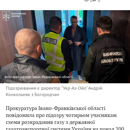
0
0
фото
прокуратури Івано-Франківської області
Підозрюваним є директор "Укр-Аз-Ойл" Андрій
Конкольняк з Богородчан
Прокуратура Івано-Франківської області
повідомила про підозру чотирьом учасникам
схеми розкрадання газу з державної
газотранспортної системи України на понад 200