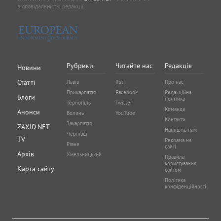
відповідальністю редакції.
Рубрики
Читайте нас
Редакція
Новини
Статті
Львів
Rss
Про нас
Прикарпаття
Facebook
Редакційна
Блоги
політика
Тернопіль
Twitter
Команда
Анонси
Волинь
YouTube
Контакти
Закарпаття
ZAXID.NET
Напишіть нам
Чернівці
TV
Реклама на
Рівне
сайті
Архів
Хмельницький
Правила
користування
Карта сайту
сайтом
Політика
конфіденційності