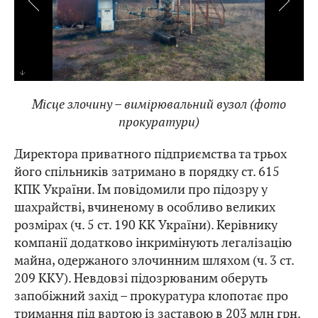
Місце злочину – вимірювальний вузол (фото
прокуратури)
Директора приватного підприємства та трьох
його спільників затримано в порядку ст. 615
КПК України. Їм повідомили про підозру у
шахрайстві, вчиненому в особливо великих
розмірах (ч. 5 ст. 190 КК України). Керівнику
компанії додатково інкримінують легалізацію
майна, одержаного злочинним шляхом (ч. 3 ст.
209 ККУ). Невдовзі підозрюваним оберуть
запобіжний захід – прокуратура клопотає про
тримання під вартою із заставою в 203 млн грн.