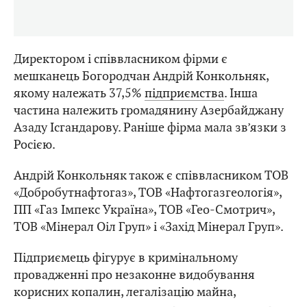
Директором і співвласником фірми є
мешканець Богородчан Андрій Конкольняк,
якому належать 37,5%
підприємства
. Інша
частина належить громадянину Азербайджану
Азаду Ісгандарову. Раніше фірма мала зв’язки з
Росією.
Андрій Конкольняк також є співвласником ТОВ
«Добробутнафтогаз», ТОВ «Нафтогазгеологія»,
ПП «Газ Імпекс Україна», ТОВ «Гео-Смотрич»,
ТОВ «Мінерал Оіл Груп» і «Захід Мінерал Груп».
Підприємець фігурує в кримінальному
провадженні про незаконне видобування
корисних копалин, легалізацію майна,