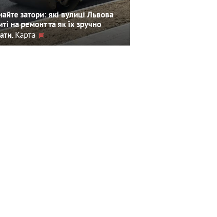
айте затори: які вулиці Львова
иті на ремонт та як їх зручно
Карта
ати.