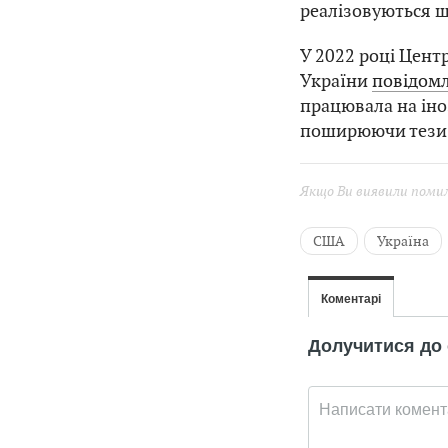
реалізовуються щ
У 2022 році Цент
України
повідом
працювала на іно
поширюючи тези 
Якщо Ви виявили помилк
США
Україна