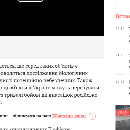
Play
Video
Остан
22:12
21:36
деться, що серед таких об’єктів є
проводяться дослідження біологічних
у числі потенційно небезпечних. Також
20:52
о ці об’єкти в Україні можуть перебувати
з тривалі бойові дії внаслідок російсько-
.
20:35
ини – підписуйся на наш
WhatsApp-канал
лах, оприлюднених її офісом,