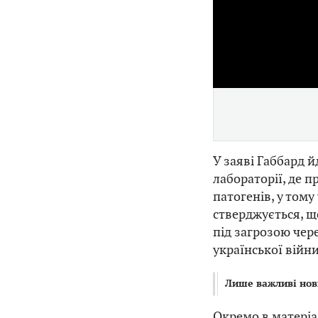
У заяві Габбард й
лабораторії, де 
патогенів, у том
стверджується, щ
під загрозою чере
української війни
Лише важливі нов
Окремо в матеріа