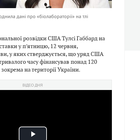
юднила дані про «біолабораторії» на тлі
нальної розвідки США Тулсі Габбард на
дставки у п’ятницю, 12 червня,
ви, у яких стверджується, що уряд США
тривалого часу фінансував понад 120
 зокрема на території України.
ВІДЕО ДНЯ