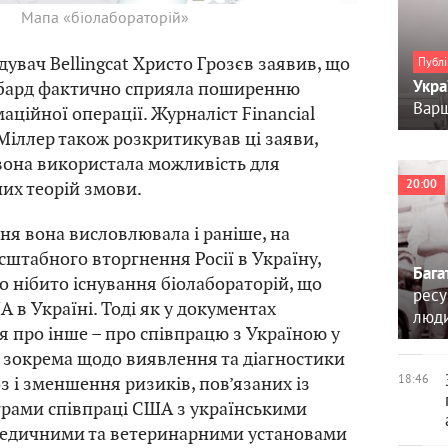
Мапа «біолабораторій»
дувач Bellingcat Христо Грозєв заявив, що
Публі
Укра
бард фактично сприяла поширенню
Варш
аційної операції. Журналіст Financial
Міллер також розкритикував ці заяви,
вона використала можливість для
20:00
их теорій змови.
ня вона висловлювала і раніше, на
штабного вторгнення Росії в Україну,
Бага
о нібито існування біолабораторій, що
ресу
 в Україні. Тоді як у документах
люд
 про інше – про співпрацю з Україною у
, зокрема щодо виявлення та діагностики
18:46
з і зменшення ризиків, пов’язаних із
грами співпраці США з українськими
медичними та ветеринарними установами