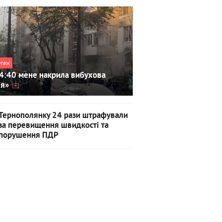
ртаж
4:40 мене накрила вибухова
ля»
Тернополянку 24 рази штрафували
за перевищення швидкості та
порушення ПДР