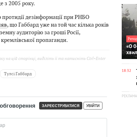
е з 2005 року.
р протидії дезінформації при РНБО
ляв
, що Габбард уже на той час кілька років
земну аудиторію за гроші Росії,
Репо
кремлівської пропаганди.
«О 0
хви
у на цій сторінці, виділіть її та натисніть Ctrl+Enter
18:32
Тулсі Габбард