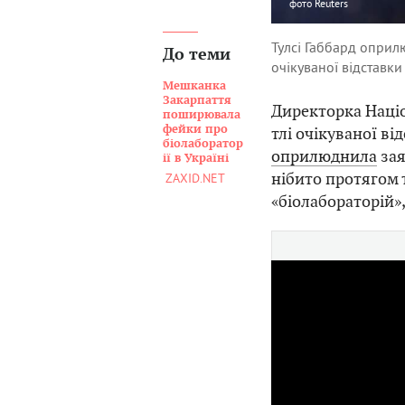
фото
Reuters
Тулсі Габбард оприл
До теми
очікуваної відставки
Мешканка
Закарпаття
Директорка Націо
поширювала
фейки про
тлі очікуваної ві
біолаборатор
оприлюднила
зая
ії в Україні
нібито протягом 
ZAXID.NET
«біолабораторій»,