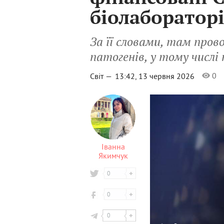
біолабораторі
За її словами, там пров
патогенів, у тому числі
0
Світ —
13:42, 13 червня 2026
Іванна
Якимчук
0
0
0