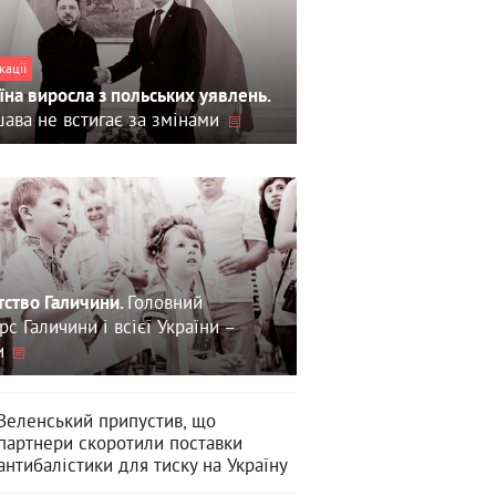
кації
їна виросла з польських уявлень.
ава не встигає за змінами
Головний
тство Галичини.
рс Галичини і всієї України –
и
Зеленський припустив, що
партнери скоротили поставки
антибалістики для тиску на Україну