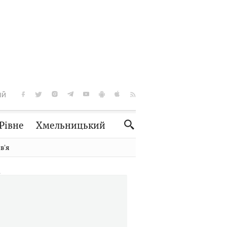
ІЙ
Рівне
Хмельницький
Словко
Культура
вʼя
Рецепти
Здоров'я
Спорт
Краєзнавство
Нерухомість
Домашні тварини