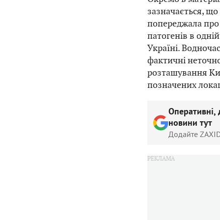
зазначається, що
попереджала про
патогенів в одній
Україні. Водноча
фактичні неточно
розташування Києв
позначених локац
Оперативні, 
новини тут
Додайте ZAXID