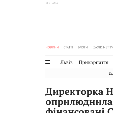
НОВИНИ
СТАТТІ
БЛОГИ
ZAXID.NET TV
Львів
Прикарпаття
Івано-Франківськ
Рівне
Ек
Тернопіль
Львів
Директорка Н
Волинь
Чернівці
оприлюднила 
Закарпаття
Шептицький
фінансовані