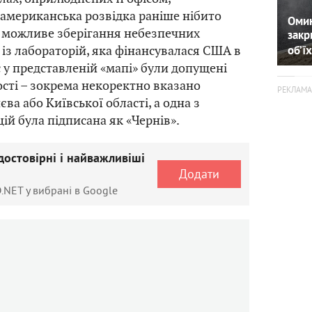
 американська розвідка раніше нібито
Омин
 можливе зберігання небезпечних
закр
 із лабораторій, яка фінансувалася США в
об’їх
с у представленій «мапі» були допущені
сті – зокрема некоректно вказано
а або Київської області, а одна з
ій була підписана як «Чернів».
достовірні і найважливіші
Додати
.NET у вибрані в Google