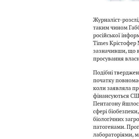
Журналіст-розслі
таким чином Габ
російської інформ
Times Крістофер 
зазначивши, що 
просування власн
Подібні тверджен
початку повномас
коли заявляла пр
фінансуються США
Пентагону йшлося
сфері біобезпеки
біологічних загро
патогенами. Про
лабораторіями, 