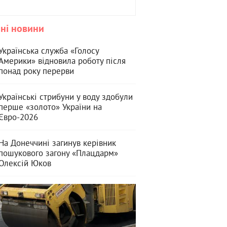
ні новини
Українська служба «Голосу
Америки» відновила роботу після
понад року перерви
Українські стрибуни у воду здобули
перше «золото» України на
Євро-2026
На Донеччині загинув керівник
пошукового загону «Плацдарм»
Олексій Юков