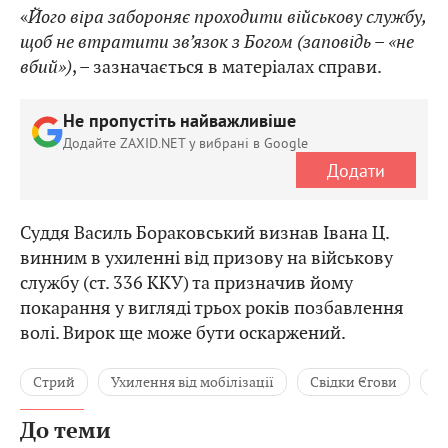
«
Його віра забороняє проходити військову службу,
щоб не втратити зв’язок з Богом (заповідь – «не
вбий»)
, – зазначається в матеріалах справи.
Не пропустіть найважливіше
Додайте ZAXID.NET у вибрані в Google
Додати
Суддя Василь Бораковський визнав Івана Ц.
винним в ухиленні від призову на військову
службу (ст. 336 ККУ) та призначив йому
покарання у вигляді трьох років позбавлення
волі. Вирок ще може бути оскаржений.
Стрий
Ухилення від мобілізації
Свідки Єгови
В
До теми