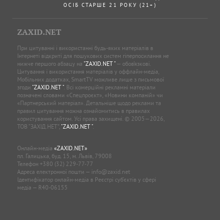
ОСІБ СТАРШЕ 21 РОКУ (21+)
ZAXID.NET
При цитуванні і використанні будь-яких матеріалів в
Інтернеті відкриті для пошукових систем гіперпосилання не
нижче першого абзацу на
"ZAXID.NET "
— обов’язкові.
Цитування і використання матеріалів у оффлайн-медіа,
Мобільних додатках, SmartTV можливе лише з письмової
згоди
"ZAXID.NET "
. Всі комерційні рекламні матеріали
позначені словами «Спецпроєкт», «Новини компаній» чи
«Партнерський матеріал». Детальніше щодо реклами та
правил цитування можна ознайомитись в правилах
користування сайтом. Усі права захищені. © 2005—2026,
ТОВ “ЗАХІД.НЕТ”,
"ZAXID.NET "
.
Онлайн-медіа
«ZAXID.NET»
пл. Галицька, буд. 15, м. Львів, 79008
Телефон
+380 (32) 229-77-77
Адреса електронної пошти —
info@zaxid.net
Ідентифікатор онлайн-медіа в Реєстрі суб'єктів у сфері
медіа — R40-06155