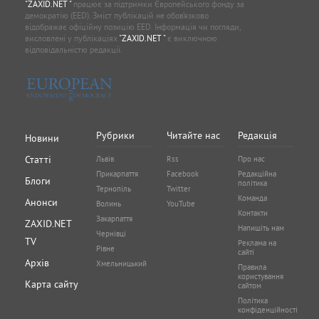
"ZAXID.NET "
працює за підтримки Європейського фонду за
демократію (EED). Зміст публікацій не обов’язково
відображає офіційну позицію EED. Інформація чи погляди,
висловлені у публікаціях
"ZAXID.NET "
є виключною
відповідальністю редакції.
Рубрики
Читайте нас
Редакція
Новини
Статті
Львів
Rss
Про нас
Прикарпаття
Facebook
Редакційна
Блоги
політика
Тернопіль
Twitter
Команда
Анонси
Волинь
YouTube
Контакти
Закарпаття
ZAXID.NET
Напишіть нам
Чернівці
TV
Реклама на
Рівне
сайті
Архів
Хмельницький
Правила
користування
Карта сайту
сайтом
Політика
конфіденційності