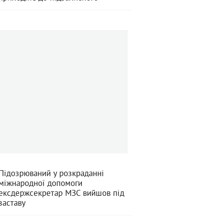
Підозрюваний у розкраданні
міжнародної допомоги
ексдержсекретар МЗС вийшов під
заставу