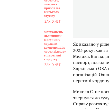
через суд
скасував
призов на
військову
службу
ZAXID.NET
Мешканець
Львівщини
відсудив у
Як вказано у ріше
держави
компенсацію
2023 року їхав з
через відмову
в перетині
Медика. Він нада
кордону
паспорт, посвідч
ZAXID.NET
Харківської ОВА т
організацій. Одн
перетині кордону
Микола С. не пог
звернувся до суд
Справу розгляну