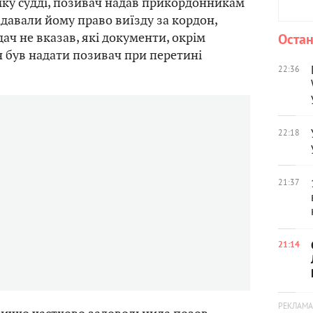
мку судді, позивач надав прикордонникам
адавали йому право виїзду за кордон,
ач не вказав, які документи, окрім
Остан
 був надати позивач при перетині
22:36
22:18
21:37
21:14