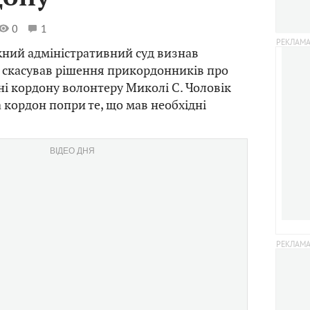
0
1
жний адміністративний суд визнав
 скасував рішення прикордонників про
ні кордону волонтеру Миколі С. Чоловік
а кордон попри те, що мав необхідні
ВІДЕО ДНЯ