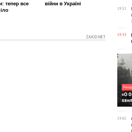
19:52
19:33
ZAXID.NET
Репо
«О 0
хви
19:02