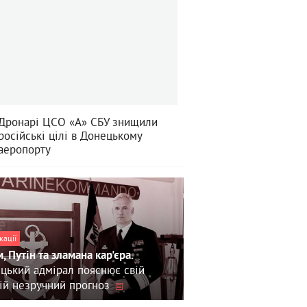
Дронарі ЦСО «А» СБУ знищили
російські цілі в Донецькому
аеропорту
кації
, Путін та зламана кар'єра.
цький адмірал пояснює свій
ій незручний прогноз