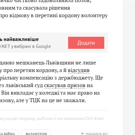
ичко частково задовольнила позов,
авним та скасувала рішення
ро відмову в перетині кордону волонтеру
ть найважливіше
Додати
.NET у вибрані в Google
давно мешканець Львівщини не лише
 про перетин кордону, а й
відсудив
ріальну компенсацію з держбюджету. Ще
ез львівський суд
скасував призов
на
 Він викладає у коледжі та має право на
изову, але у ТЦК на це не зважали.
у на цій сторінці, виділіть її та натисніть Ctrl+Enter
а війна
волонтери
показати всі