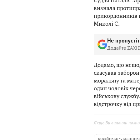
Суддя Наталія Мр
визнала протипр
прикордонників п
Миколі С.
Не пропусті
Додайте ZAXID
Додамо, що нещо
скасував
заборону
моральну та мате
один чоловік чер
військову службу.
відстрочку від пр
Якщо Ви виявили помилк
російсько-українськ