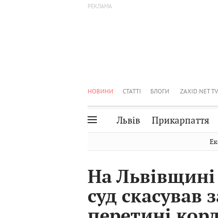
НОВИНИ
СТАТТІ
БЛОГИ
ZAXID.NET TV
Львів
Прикарпаття
Івано-Франківськ
Рівне
Ек
Тернопіль
Львів
На Львівщині
Волинь
Чернівці
суд скасував 
Закарпаття
Шептицький
перетині кор