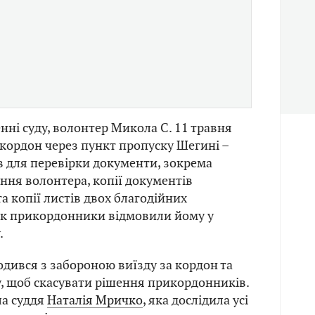
нні суду, волонтер Микола С. 11 травня
а кордон через пункт пропуску Шегині –
в для перевірки документи, зокрема
ення волонтера, копії документів
а копії листів двох благодійних
ак прикордонники відмовили йому у
.
одився з забороною виїзду за кордон та
у, щоб скасувати рішення прикордонників.
ла суддя
Наталія Мричко
, яка дослідила усі