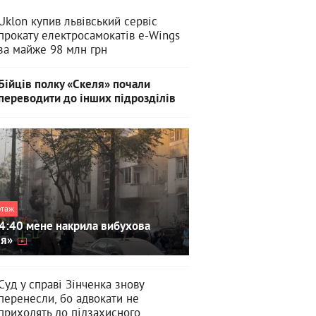
Uklon купив львівський сервіс
прокату електросамокатів e-Wings
за майже 98 млн грн
Бійців полку «Скеля» почали
переводити до інших підрозділів
ртаж
4:40 мене накрила вибухова
ля»
Суд у справі Зінченка знову
перенесли, бо адвокати не
приходять до підзахисного