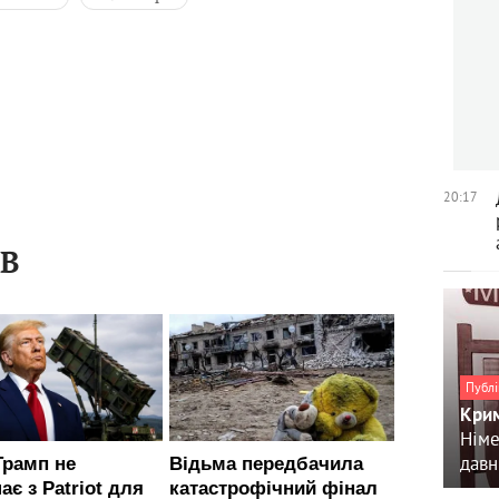
в
Наталія Мричко
20:17
ІВ
Публі
Крим
Німе
давн