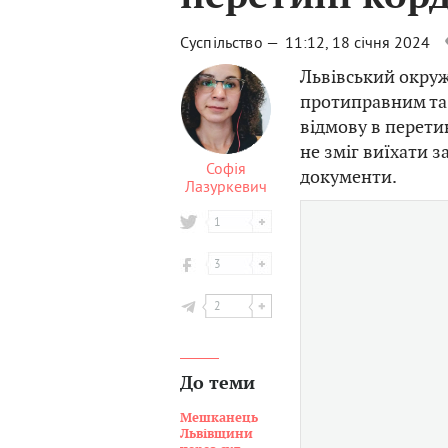
Суспільство —
11:12, 18 січня 2024
Львівський окру
протиправним та
відмову в перети
не зміг виїхати з
Софія
документи.
Лазуркевич
1
3
2
До теми
Мешканець
Львівщини