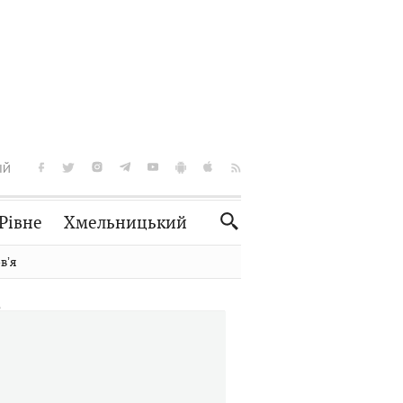
ІЙ
Рівне
Хмельницький
Словко
Культура
вʼя
Рецепти
Здоров'я
Спорт
Краєзнавство
Нерухомість
Домашні тварини