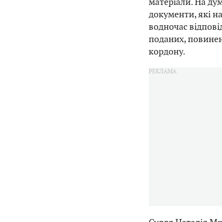
матеріали. На ду
документи, які н
водночас відповід
поданих, повинен
кордону.