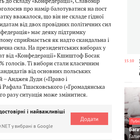
ть до складу «Конфедерації», Славомір
 оголосив про намір балотуватися на пост
атку вважалося, що він не складе гідної
идатам від двох провідних політичних сил
нфедерація» має деяку підтримку
цілому сприймається як надто скандальна і
ична сила. На президентських виборах у
ат від «Конфедерації» Кшиштоф Босак
15:10
% голосів. Ті вибори стали класичним
андидатів від основних польських
й – Анджея Дуди («Право і
 і Рафала Тшасковського («Громадянська
го разу ситуація може змінитися.
достовірні і найважливіші
Додати
Публі
.NET у вибрані в Google
Бага
Гали