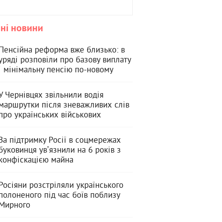
ні новини
Пенсійна реформа вже близько: в
уряді розповіли про базову виплату
і мінімальну пенсію по-новому
У Чернівцях звільнили водія
маршрутки після зневажливих слів
про українських військових
За підтримку Росії в соцмережах
буковинця увʼязнили на 6 років з
конфіскацією майна
Росіяни розстріляли українського
полоненого під час боїв поблизу
Мирного