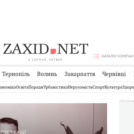
КАТАЛОГ КОМПАН
6 СЕРПНЯ, ЧЕТВЕР
Тернопіль
Волинь
Закарпаття
Чернівці
Стрий
Публікації
Авто
ономіка
Освіта
Поради
Урбаністика
Нерухомість
Спорт
Культура
Здоро
Дрогобич
Світ
Економіка
Хмельницький
Кіно
Дім
Вінниця
Фото
Освіта
ПУБЛІКАЦІЇ