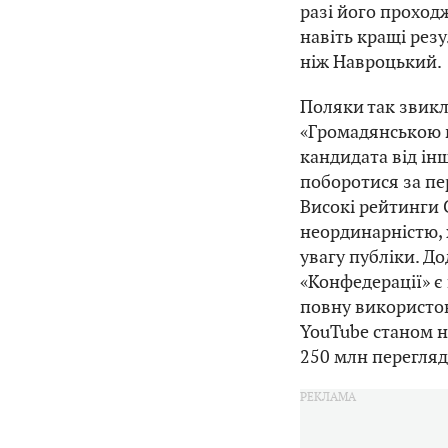
разі його проход
навіть кращі рез
ніж Навроцький.
Поляки так звикл
«Громадянською 
кандидата від ін
поборотися за пе
Високі рейтинги
неординарністю, 
увагу публіки. Д
«Конфедерації» є
повну використов
YouTube станом н
250 млн перегляд