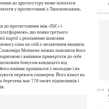
ження до другого туру може показати
ультати у протистоянні з Тшасковським,
и до протистояння між «ПіС» і
платформою», що поява третього
шої партії з реальними шансами
ремогу сама по собі є незвичним явищем.
 Славоміра Менцена можна пояснити його
харизмою і вмінням привертати до себе
одатковим бонусом кандидата від
 його вміння працювати з молоддю і на
увати переваги соцмереж. Його канал на
а березень має 770 тисяч підписників і
ів.
13:45