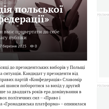
дія польської
едерації»
 вміє привертати до себе
вагу публіки
27 березня 2025
0
ісяці до президентських виборів у Польщі
а ситуація. Кандидат у президенти від
 правих партій «Конфедерація» Славомір
ні шанси поборотися за вихід у другий
рше за двадцять років ера домінування в
вох політичних сил – «Право і
та «Громадянська платформа» – опинилася