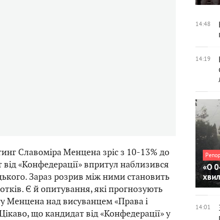
14:48
14:19
йтинг Славоміра Менцена зріс з 10-13% до
Репо
 від «Конфедерації» впритул наблизився
«О 0
ького. Зараз розрив між ними становить
хви
сотків. Є й опитування, які прогнозують
у Менцена над висуванцем «Права і
14:01
Цікаво, що кандидат від «Конфедерації» у