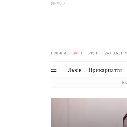
НОВИНИ
СТАТТІ
БЛОГИ
ZAXID.NET TV
Львів
Прикарпаття
Івано-Франківськ
Рівне
Ек
Тернопіль
Львів
Волинь
Чернівці
Закарпаття
Шептицький