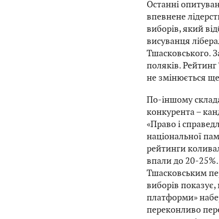
Останні опитуван
впевнене лідерст
виборів, який ві
висуванця лібер
Тшасковського. З
поляків. Рейтинг
не змінюється ще 
По-іншому склада
конкурента – кан
«Право і справед
національної памʼ
рейтинги коливал
впали до 20-25%.
Тшасковським пе
виборів показує,
платформи» набер
переконливо пере