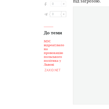
під загрозою.
0
0
До теми
МЗС
відреагувало
на
провокацію
польського
політика у
Львові
ZAXID.NET