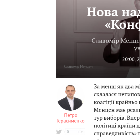
Нова на
«Конф
Славомір Менцен
у
20:00, 
Славомір Менцен
За менш як два м
склалася нетипов
коаліції крайньо
Менцен має реаль
Петро
тур виборів. Впе
Герасименко
політиці країни д
0
справедливість» 