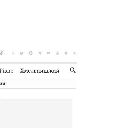
ІЙ
Рівне
Хмельницький
Словко
Культура
вʼя
Рецепти
Здоров'я
Спорт
Краєзнавство
Нерухомість
Домашні тварини