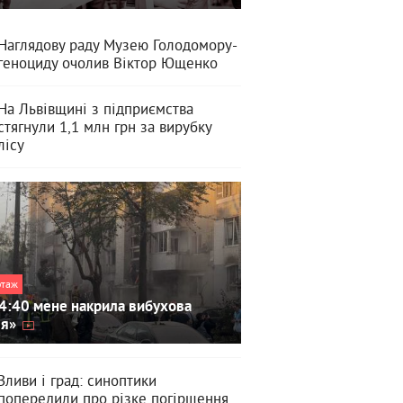
Наглядову раду Музею Голодомору-
геноциду очолив Віктор Ющенко
На Львівщині з підприємства
стягнули 1,1 млн грн за вирубку
лісу
ртаж
4:40 мене накрила вибухова
ля»
Зливи і град: синоптики
попередили про різке погіршення