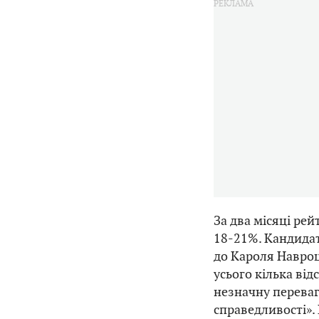
За два місяці ре
18-21%. Кандидат
до Кароля Навроц
усього кілька від
незначну переваг
справедливості». 