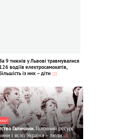
За 9 тижнів у Львові травмувалися
126 водіїв електросамокатів,
більшість із них – діти
кації
Головний ресурс
тство Галичини.
чини і всієї України – люди