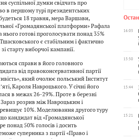
ня суспільної думки свідчать про
во в першому турі президентських
Остан
дбудеться 18 травня, мера Варшави,
альної «Громадянської платформи» Рафала
16:03
а нього готові проголосувати понад 35%
 Тшасковського є стабільним і фактично
зі старту виборчої кампанії.
15:50
ються справи в його головного
дидата від правоконсервативної партії
ливість», який очолює польський Інститут
яті, Кароля Навроцького. У січні його
15:44
ася в межах 26-29%. Проте в березні
 Зараз розрив між Навроцьким і
ревищує 10%. Моделювання другого туру
15:21
 що кандидат від «Громадянської
е понад 50% голосів і досить
може суперника з партії «Право і