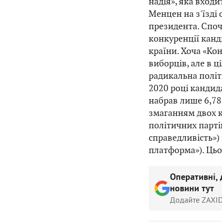
надія», яка входи
Менцен на з'їзді
президента. Споч
конкуренції канд
країни. Хоча «Ко
виборців, але в 
радикальна політ
2020 році кандид
набрав лише 6,78
змаганням двох к
політичних парті
справедливість»)
платформа»). Цьо
Оперативні, 
новини тут
Додайте ZAXID