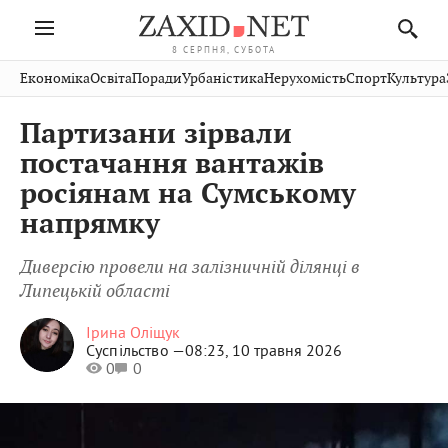
8 СЕРПНЯ, СУБОТА
Івано-
Публікації
Авто
Словко
Культура
Економіка
Освіта
Поради
Урбаністика
Нерухомість
Спорт
Культура
Стрий
Рівне
Франківськ
Світ
Економіка
Рецепти
Здоров'я
Дрогобич
Львів
Тернопіль
Партизани зірвали
Кіно
Дім
Спорт
Краєзнавство
Хмельницький
Чернівці
Волинь
постачання вантажів
Фото
Освіта
Нерухомість
Домашні
Вінниця
Шептицький
росіянам на Сумському
Закарпаття
тварини
напрямку
Диверсію провели на залізничній ділянці в
Липецькій області
Ірина Оліщук
Суспільство —
08:23, 10 травня 2026
0
0