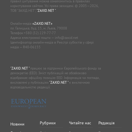
правил цитування можна ознайомитись в правилах
користування сайтом. Усі права захищені. © 2005—2026,
ТОВ “ЗАХІД.НЕТ”,
"ZAXID.NET "
.
Онлайн-медіа
«ZAXID.NET»
пл. Галицька, буд. 15, м. Львів, 79008
Телефон
+380 (32) 229-77-77
Адреса електронної пошти —
info@zaxid.net
Ідентифікатор онлайн-медіа в Реєстрі суб'єктів у сфері
медіа — R40-06155
"ZAXID.NET "
працює за підтримки Європейського фонду за
демократію (EED). Зміст публікацій не обов’язково
відображає офіційну позицію EED. Інформація чи погляди,
висловлені у публікаціях
"ZAXID.NET "
є виключною
відповідальністю редакції.
Рубрики
Читайте нас
Редакція
Новини