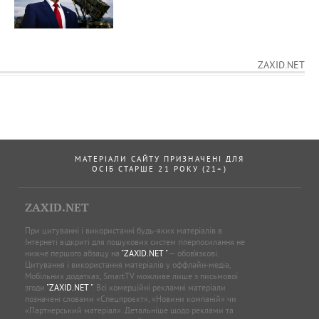
ZAXID.NET
МАТЕРІАЛИ САЙТУ ПРИЗНАЧЕНІ ДЛЯ
ОСІБ СТАРШЕ 21 РОКУ (21+)
ZAXID.NET
При цитуванні і використанні будь-яких матеріалів в
Інтернеті відкриті для пошукових систем гіперпосилання не
нижче першого абзацу на
"ZAXID.NET "
— обов’язкові.
Цитування і використання матеріалів у оффлайн-медіа,
Мобільних додатках, SmartTV можливе лише з письмової
згоди
"ZAXID.NET "
. Всі комерційні рекламні матеріали
позначені словами «Спецпроєкт», «Новини компаній» чи
«Партнерський матеріал». Детальніше щодо реклами та