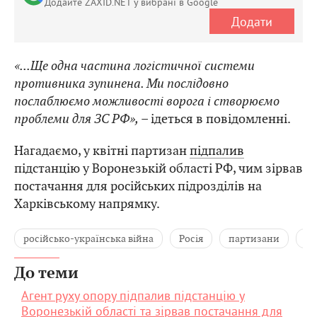
Додайте ZAXID.NET у вибрані в Google
Додати
«...Ще одна частина логістичної системи
противника зупинена. Ми послідовно
послаблюємо можливості ворога і створюємо
проблеми для ЗС РФ»,
– ідеться в повідомленні.
Нагадаємо, у квітні партизан
підпалив
підстанцію у Воронезькій області РФ, чим зірвав
постачання для російських підрозділів на
Харківському напрямку.
російсько-українська війна
Росія
партизани
ди
До теми
Агент руху опору підпалив підстанцію у
Воронезькій області та зірвав постачання для